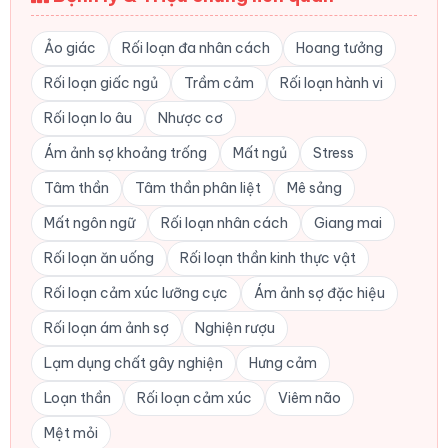
Ảo giác
Rối loạn đa nhân cách
Hoang tưởng
Rối loạn giấc ngủ
Trầm cảm
Rối loạn hành vi
Rối loạn lo âu
Nhược cơ
Ám ảnh sợ khoảng trống
Mất ngủ
Stress
Tâm thần
Tâm thần phân liệt
Mê sảng
Mất ngôn ngữ
Rối loạn nhân cách
Giang mai
Rối loạn ăn uống
Rối loạn thần kinh thực vật
Rối loạn cảm xúc lưỡng cực
Ám ảnh sợ đặc hiệu
Rối loạn ám ảnh sợ
Nghiện rượu
Lạm dụng chất gây nghiện
Hưng cảm
Loạn thần
Rối loạn cảm xúc
Viêm não
Mệt mỏi