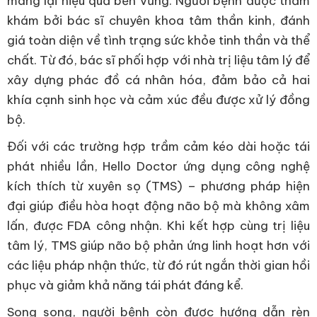
mang lại hiệu quả bền vững. Người bệnh được thăm
khám bởi bác sĩ chuyên khoa tâm thần kinh, đánh
giá toàn diện về tình trạng sức khỏe tinh thần và thể
chất. Từ đó, bác sĩ phối hợp với nhà trị liệu tâm lý để
xây dựng phác đồ cá nhân hóa, đảm bảo cả hai
khía cạnh sinh học và cảm xúc đều được xử lý đồng
bộ.
Đối với các trường hợp trầm cảm kéo dài hoặc tái
phát nhiều lần, Hello Doctor ứng dụng công nghệ
kích thích từ xuyên sọ (TMS) – phương pháp hiện
đại giúp điều hòa hoạt động não bộ mà không xâm
lấn, được FDA công nhận. Khi kết hợp cùng trị liệu
tâm lý, TMS giúp não bộ phản ứng linh hoạt hơn với
các liệu pháp nhận thức, từ đó rút ngắn thời gian hồi
phục và giảm khả năng tái phát đáng kể.
Song song, người bệnh còn được hướng dẫn rèn