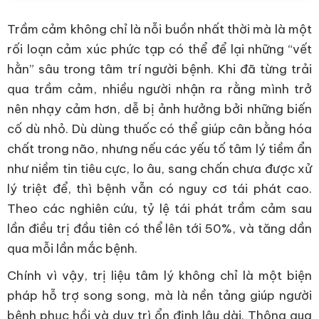
Trầm cảm không chỉ là nỗi buồn nhất thời mà là một
rối loạn cảm xúc phức tạp có thể để lại những “vết
hằn” sâu trong tâm trí người bệnh. Khi đã từng trải
qua trầm cảm, nhiều người nhận ra rằng mình trở
nên nhạy cảm hơn, dễ bị ảnh hưởng bởi những biến
cố dù nhỏ. Dù dùng thuốc có thể giúp cân bằng hóa
chất trong não, nhưng nếu các yếu tố tâm lý tiềm ẩn
như niềm tin tiêu cực, lo âu, sang chấn chưa được xử
lý triệt để, thì bệnh vẫn có nguy cơ tái phát cao.
Theo các nghiên cứu, tỷ lệ tái phát trầm cảm sau
lần điều trị đầu tiên có thể lên tới 50%, và tăng dần
qua mỗi lần mắc bệnh.
Chính vì vậy, trị liệu tâm lý không chỉ là một biện
pháp hỗ trợ song song, mà là nền tảng giúp người
bệnh phục hồi và duy trì ổn định lâu dài. Thông qua