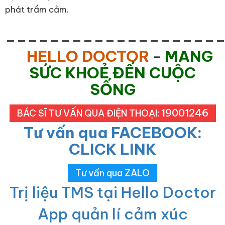
phát trầm cảm.
___________________
HELLO DOCTOR
-
MANG
SỨC KHOẺ ĐẾN CUỘC
SỐNG
19001246
BÁC SĨ TƯ VẤN QUA ĐIỆN THOẠI:
Tư vấn qua FACEBOOK:
CLICK LINK
Tư vấn qua ZALO
Trị liệu TMS tại Hello Doctor
App quản lí cảm xúc