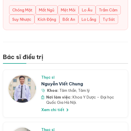
Chóng Mặt
Mất Ngủ
Mệt Mỏi
Lo Âu
Trầm Cảm
Suy Nhược
Kích Động
Bất An
Lo Lắng
Tự Sát
Bác sĩ điều trị
Thạc sĩ
Nguyễn Viết Chung
Khoa:
Tâm thần
,
Tâm lý
Nơi làm việc:
Khoa Y Dược - Đại học
Quốc Gia Hà Nội.
Xem chi tiết
Thạc sĩ