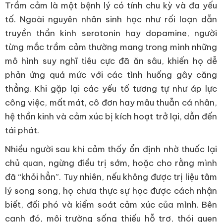
Trầm cảm là một bệnh lý có tính chu kỳ và đa yếu
tố. Ngoài nguyên nhân sinh học như rối loạn dẫn
truyền thần kinh serotonin hay dopamine, người
từng mắc trầm cảm thường mang trong mình những
mô hình suy nghĩ tiêu cực đã ăn sâu, khiến họ dễ
phản ứng quá mức với các tình huống gây căng
thẳng. Khi gặp lại các yếu tố tương tự như áp lực
công việc, mất mát, cô đơn hay mâu thuẫn cá nhân,
hệ thần kinh và cảm xúc bị kích hoạt trở lại, dẫn đến
tái phát.
Nhiều người sau khi cảm thấy ổn định nhờ thuốc lại
chủ quan, ngừng điều trị sớm, hoặc cho rằng mình
đã “khỏi hẳn”. Tuy nhiên, nếu không được trị liệu tâm
lý song song, họ chưa thực sự học được cách nhận
biết, đối phó và kiểm soát cảm xúc của mình. Bên
cạnh đó, môi trường sống thiếu hỗ trợ, thói quen