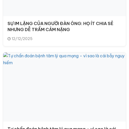
SỰ IM LẶNG CỦA NGƯỜI ĐÀN ÔNG: HỌ ÍT CHIA SẺ
NHƯNG DỄ TRẦM CẢM NẶNG
12/12/2025
Tự chẩn đoán bệnh tâm lý qua mạng – vì sao là cái