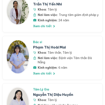
Trần Thị Yến Nhi
Khoa:
Tâm lý
Nơi làm việc:
Trung tâm giám định pháp y
Kinh nghiệm:
24 năm
Xem chi tiết
Bác sĩ
Phạm Thị Hoài Mai
Khoa:
Tâm thần
,
Tâm lý
Nơi làm việc:
Bệnh viện Tâm thần Đà
Nẵng
Kinh nghiệm:
6 năm
Xem chi tiết
Tâm Lý Gia
Nguyễn Thị Diệu Huyền
Khoa:
Tâm lý