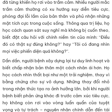
đã từng khiến họ rơi vào trầm cảm. Nhiều người mắc
trầm cảm thường có xu hướng suy diễn tiêu cực,
phóng đại lỗi lầm của bản thân và phủ nhận những
mặt tích cực trong cuộc sống. Thông qua trị liệu, họ
học cách quan sát suy nghĩ mà không bị cuốn theo,
biết đặt câu hỏi với chính niềm tin của mình: “Điều
đó có thật sự đúng không?” hay “Tôi có đang nhìn
mọi việc phiến diện quá không?”.
Dần dần, người bệnh xây dựng lại tư duy linh hoạt và
biết chấp nhận bản thân một cách nhân ái hơn. Họ
học cách nhìn thất bại như một trải nghiệm, thay vì
bằng chứng cho sự vô dụng. Những thay đổi nhỏ
trong nhận thức tạo ra ảnh hưởng lớn, bởi khi người
bệnh biết phản ứng khác đi trước cảm xúc tiêu cực,
họ không còn rơi vào vòng luẩn quẩn của tuyệt
vọng và tự trách – nguyên nhân chính dẫn đến tái