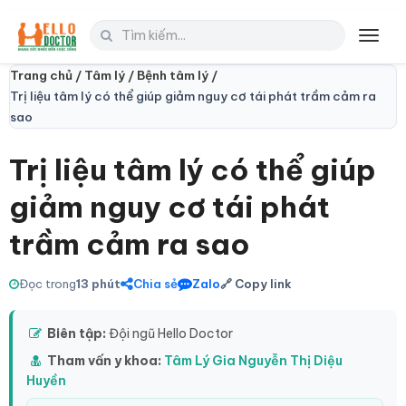
Toggl
navig
Trang chủ /
Tâm lý /
Bệnh tâm lý /
Trị liệu tâm lý có thể giúp giảm nguy cơ tái phát trầm cảm ra
sao
Trị liệu tâm lý có thể giúp
giảm nguy cơ tái phát
trầm cảm ra sao
Đọc trong
13 phút
Chia sẻ
Zalo
🔗 Copy link
Biên tập:
Đội ngũ Hello Doctor
Tham vấn y khoa:
Tâm Lý Gia Nguyễn Thị Diệu
Huyền