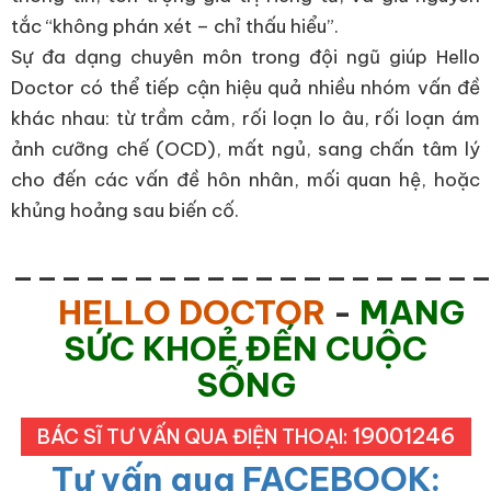
tắc “không phán xét – chỉ thấu hiểu”.
Sự đa dạng chuyên môn trong đội ngũ giúp Hello
Doctor có thể tiếp cận hiệu quả nhiều nhóm vấn đề
khác nhau: từ trầm cảm, rối loạn lo âu, rối loạn ám
ảnh cưỡng chế (OCD), mất ngủ, sang chấn tâm lý
cho đến các vấn đề hôn nhân, mối quan hệ, hoặc
khủng hoảng sau biến cố.
___________________
HELLO DOCTOR
-
MANG
SỨC KHOẺ ĐẾN CUỘC
SỐNG
19001246
BÁC SĨ TƯ VẤN QUA ĐIỆN THOẠI:
Tư vấn qua FACEBOOK: