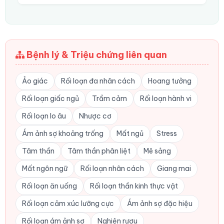
Bệnh lý & Triệu chứng liên quan
Ảo giác
Rối loạn đa nhân cách
Hoang tưởng
Rối loạn giấc ngủ
Trầm cảm
Rối loạn hành vi
Rối loạn lo âu
Nhược cơ
Ám ảnh sợ khoảng trống
Mất ngủ
Stress
Tâm thần
Tâm thần phân liệt
Mê sảng
Mất ngôn ngữ
Rối loạn nhân cách
Giang mai
Rối loạn ăn uống
Rối loạn thần kinh thực vật
Rối loạn cảm xúc lưỡng cực
Ám ảnh sợ đặc hiệu
Rối loạn ám ảnh sợ
Nghiện rượu