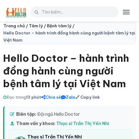
Toggl
navig
Trang chủ /
Tâm lý /
Bệnh tâm lý /
Hello Doctor – hành trình đồng hành cùng người bệnh tâm lý tại
Việt Nam
Hello Doctor – hành trình
đồng hành cùng người
bệnh tâm lý tại Việt Nam
Đọc trong
13 phút
Chia sẻ
Zalo
🔗 Copy link
Biên tập:
Đội ngũ Hello Doctor
Tham vấn y khoa:
Thạc sĩ Trần Thị Yến Nhi
Thạc sĩ Trần Thị Yến Nhi