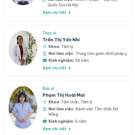
Quốc Gia Hà Nội.
Xem chi tiết
Thạc sĩ
Trần Thị Yến Nhi
Khoa:
Tâm lý
Nơi làm việc:
Trung tâm giám định pháp y
Kinh nghiệm:
24 năm
Xem chi tiết
Bác sĩ
Phạm Thị Hoài Mai
Khoa:
Tâm thần
,
Tâm lý
Nơi làm việc:
Bệnh viện Tâm thần Đà
Nẵng
Kinh nghiệm:
6 năm
Xem chi tiết