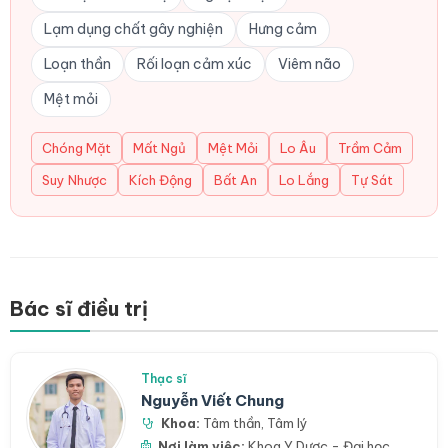
Lạm dụng chất gây nghiện
Hưng cảm
Loạn thần
Rối loạn cảm xúc
Viêm não
Mệt mỏi
Chóng Mặt
Mất Ngủ
Mệt Mỏi
Lo Âu
Trầm Cảm
Suy Nhược
Kích Động
Bất An
Lo Lắng
Tự Sát
Bác sĩ điều trị
Thạc sĩ
Nguyễn Viết Chung
Khoa:
Tâm thần
,
Tâm lý
Nơi làm việc:
Khoa Y Dược - Đại học