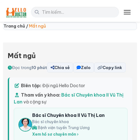
Toggl
Trang chủ /
Mất ngủ
Mất ngủ
Đọc trong
10 phút
Chia sẻ
Zalo
Copy link
Biên tập:
Đội ngũ Hello Doctor
Tham vấn y khoa:
Bác sĩ Chuyên khoa II Vũ Thị
Lan
và cộng sự
Bác sĩ Chuyên khoa II Vũ Thị Lan
Bác sĩ chuyên khoa
Bệnh viện tuyến Trung Ương
Xem hồ sơ chuyên môn ›