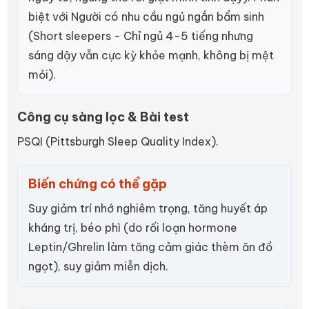
biệt với Người có nhu cầu ngủ ngắn bẩm sinh
(Short sleepers - Chỉ ngủ 4-5 tiếng nhưng
sáng dậy vẫn cực kỳ khỏe mạnh, không bị mệt
mỏi).
Công cụ sàng lọc & Bài test
PSQI (Pittsburgh Sleep Quality Index).
Biến chứng có thể gặp
Suy giảm trí nhớ nghiêm trọng, tăng huyết áp
kháng trị, béo phì (do rối loạn hormone
Leptin/Ghrelin làm tăng cảm giác thèm ăn đồ
ngọt), suy giảm miễn dịch.