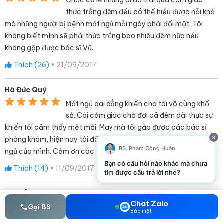
Chắc có lẽ những ai đã trải qua cảm giác
thức trắng đêm đều có thể hiểu được nỗi khổ
mà những người bị bệnh mất ngủ mỗi ngày phải đối mặt. Tôi
không biết mình sẽ phải thức trắng bao nhiêu đêm nữa nếu
không gặp được bác sĩ Vũ.
Thích (
26
)
•
21/09/2017
Hà Đức Quý
Mất ngủ dai dẳng khiến cho tôi vô cùng khổ
sở. Cái cảm giác chờ đợi cả đêm dài thực sự
khiến tôi cảm thấy mệt mỏi. May mà tôi gặp được các bác sĩ
×
phòng khám, hiện nay tôi đã cải thiện đáng kể được chứng mất
BS. Phạm Công Huân
ngủ của mình. Cảm ơn các bác sĩ.
Bạn có câu hỏi nào khác mà chưa
Thích (
14
)
•
11/09/2017
tìm được câu trả lời nhé?
Nguyễn Thành Đạt
Chat Zalo
Gọi BS
Tôi bị mất ngủ đã 7 năm rồi nhưng vẫn chưa
Bảo mật
chữa khỏi