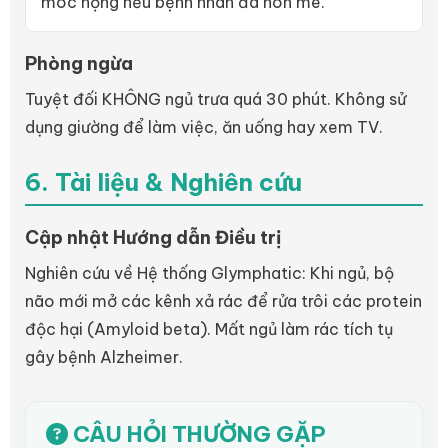
móc họng nếu bệnh nhân đã hôn mê.
Phòng ngừa
Tuyệt đối KHÔNG ngủ trưa quá 30 phút. Không sử
dụng giường để làm việc, ăn uống hay xem TV.
6. Tài liệu & Nghiên cứu
Cập nhật Hướng dẫn Điều trị
Nghiên cứu về Hệ thống Glymphatic: Khi ngủ, bộ
não mới mở các kênh xả rác để rửa trôi các protein
độc hại (Amyloid beta). Mất ngủ làm rác tích tụ
gây bệnh Alzheimer.
CÂU HỎI THƯỜNG GẶP