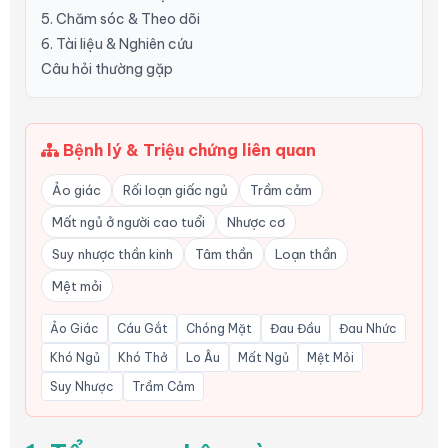
5. Chăm sóc & Theo dõi
6. Tài liệu & Nghiên cứu
Câu hỏi thường gặp
Bệnh lý & Triệu chứng liên quan
Ảo giác
Rối loạn giấc ngủ
Trầm cảm
Mất ngủ ở người cao tuổi
Nhược cơ
Suy nhược thần kinh
Tâm thần
Loạn thần
Mệt mỏi
Ảo Giác
Cáu Gắt
Chóng Mặt
Đau Đầu
Đau Nhức
Khó Ngủ
Khó Thở
Lo Âu
Mất Ngủ
Mệt Mỏi
Suy Nhược
Trầm Cảm