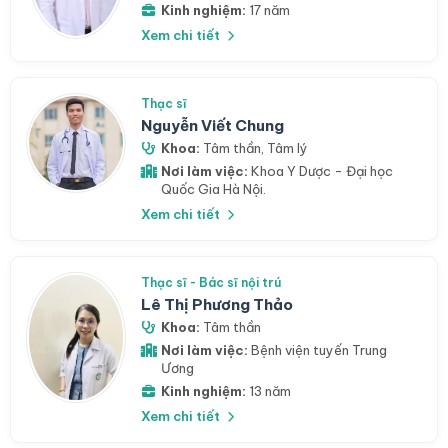
Kinh nghiệm:
17 năm
Xem chi tiết
Thạc sĩ
Nguyễn Viết Chung
Khoa:
Tâm thần
,
Tâm lý
Nơi làm việc:
Khoa Y Dược - Đại học
Quốc Gia Hà Nội.
Xem chi tiết
Thạc sĩ - Bác sĩ nội trú
Lê Thị Phương Thảo
Khoa:
Tâm thần
Nơi làm việc:
Bệnh viện tuyến Trung
Ương
Kinh nghiệm:
13 năm
Xem chi tiết