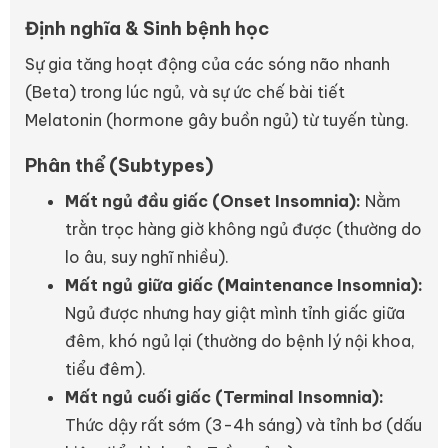
Định nghĩa & Sinh bệnh học
Sự gia tăng hoạt động của các sóng não nhanh
(Beta) trong lúc ngủ, và sự ức chế bài tiết
Melatonin (hormone gây buồn ngủ) từ tuyến tùng.
Phân thể (Subtypes)
Mất ngủ đầu giấc (Onset Insomnia):
Nằm
trằn trọc hàng giờ không ngủ được (thường do
lo âu, suy nghĩ nhiều).
Mất ngủ giữa giấc (Maintenance Insomnia):
Ngủ được nhưng hay giật mình tỉnh giấc giữa
đêm, khó ngủ lại (thường do bệnh lý nội khoa,
tiểu đêm).
Mất ngủ cuối giấc (Terminal Insomnia):
Thức dậy rất sớm (3-4h sáng) và tỉnh bơ (dấu