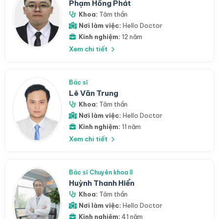
Phạm Hồng Phát
Khoa:
Tâm thần
Nơi làm việc:
Hello Doctor
Kinh nghiệm:
12 năm
Xem chi tiết
Bác sĩ
Lê Văn Trung
Khoa:
Tâm thần
Nơi làm việc:
Hello Doctor
Kinh nghiệm:
11 năm
Xem chi tiết
Bác sĩ Chuyên khoa II
Huỳnh Thanh Hiển
Khoa:
Tâm thần
Nơi làm việc:
Hello Doctor
Kinh nghiệm:
41 năm