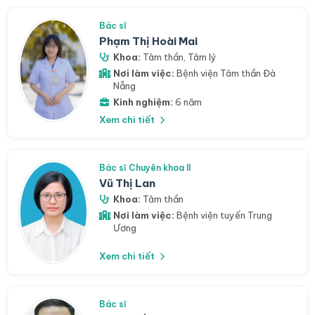
Bác sĩ
Phạm Thị Hoài Mai
Khoa:
Tâm thần
,
Tâm lý
Nơi làm việc:
Bệnh viện Tâm thần Đà
Nẵng
Kinh nghiệm:
6 năm
Xem chi tiết
Bác sĩ Chuyên khoa II
Vũ Thị Lan
Khoa:
Tâm thần
Nơi làm việc:
Bệnh viện tuyến Trung
Ương
Xem chi tiết
Bác sĩ