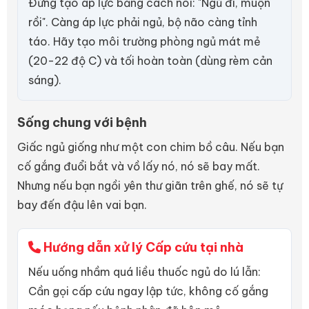
Đừng tạo áp lực bằng cách nói: "Ngủ đi, muộn
rồi". Càng áp lực phải ngủ, bộ não càng tỉnh
táo. Hãy tạo môi trường phòng ngủ mát mẻ
(20-22 độ C) và tối hoàn toàn (dùng rèm cản
sáng).
Sống chung với bệnh
Giấc ngủ giống như một con chim bồ câu. Nếu bạn
cố gắng đuổi bắt và vồ lấy nó, nó sẽ bay mất.
Nhưng nếu bạn ngồi yên thư giãn trên ghế, nó sẽ tự
bay đến đậu lên vai bạn.
Hướng dẫn xử lý Cấp cứu tại nhà
Nếu uống nhầm quá liều thuốc ngủ do lú lẫn:
Cần gọi cấp cứu ngay lập tức, không cố gắng