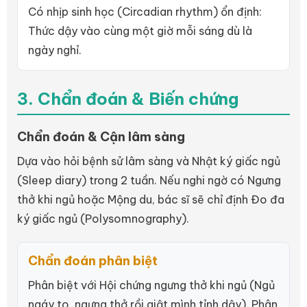
Có nhịp sinh học (Circadian rhythm) ổn định:
Thức dậy vào cùng một giờ mỗi sáng dù là
ngày nghỉ.
3. Chẩn đoán & Biến chứng
Chẩn đoán & Cận lâm sàng
Dựa vào hỏi bệnh sử lâm sàng và Nhật ký giấc ngủ
(Sleep diary) trong 2 tuần. Nếu nghi ngờ có Ngưng
thở khi ngủ hoặc Mộng du, bác sĩ sẽ chỉ định Đo đa
ký giấc ngủ (Polysomnography).
Chẩn đoán phân biệt
Phân biệt với Hội chứng ngưng thở khi ngủ (Ngủ
ngáy to, ngưng thở rồi giật mình tỉnh dậy). Phân