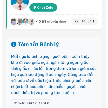
💬 Chat Zalo
+10 BS
chuyên khoa
Xem tất cả ⬇
Tóm tắt Bệnh lý
Mất ngủ là tình trạng người bệnh cảm thấy
khó đi vào giấc ngủ, ngủ không ngon giấc,
tỉnh giấc nhiều lần trong đêm và làm giảm sút
hiệu quả lao động ở ban ngày. Cùng trao đổi
với bác sĩ về dấu hiệu, triệu chứng, biểu hiện
nhận biết của bệnh, tìm hiểu nguyên nhân,
cách điều trị và phòng tránh bệnh.
ICD-10: G47.0 / F51.0