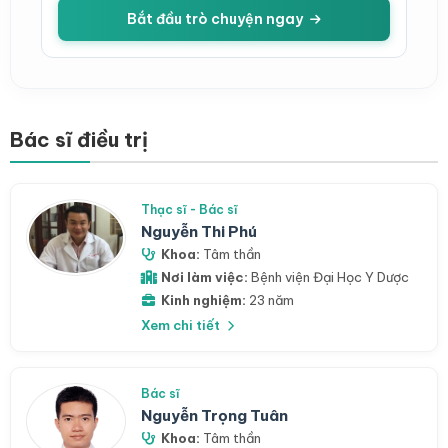
Bắt đầu trò chuyện ngay
Bác sĩ điều trị
Thạc sĩ - Bác sĩ
Nguyễn Thi Phú
Khoa:
Tâm thần
Nơi làm việc:
Bệnh viện Đại Học Y Dược
Kinh nghiệm:
23 năm
Xem chi tiết
Bác sĩ
Nguyễn Trọng Tuân
Khoa:
Tâm thần