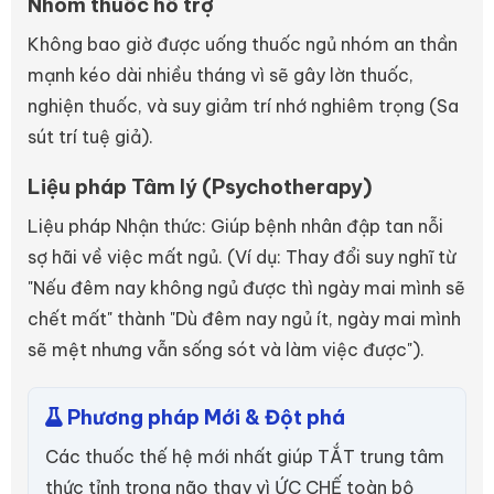
Nhóm thuốc hỗ trợ
Không bao giờ được uống thuốc ngủ nhóm an thần
mạnh kéo dài nhiều tháng vì sẽ gây lờn thuốc,
nghiện thuốc, và suy giảm trí nhớ nghiêm trọng (Sa
sút trí tuệ giả).
Liệu pháp Tâm lý (Psychotherapy)
Liệu pháp Nhận thức: Giúp bệnh nhân đập tan nỗi
sợ hãi về việc mất ngủ. (Ví dụ: Thay đổi suy nghĩ từ
"Nếu đêm nay không ngủ được thì ngày mai mình sẽ
chết mất" thành "Dù đêm nay ngủ ít, ngày mai mình
sẽ mệt nhưng vẫn sống sót và làm việc được").
Phương pháp Mới & Đột phá
Các thuốc thế hệ mới nhất giúp TẮT trung tâm
thức tỉnh trong não thay vì ỨC CHẾ toàn bộ