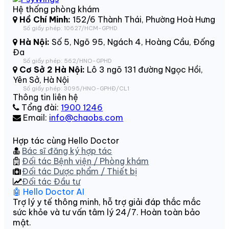
Hệ thống phòng khám
Hồ Chí Minh:
152/6 Thành Thái, Phường Hoà Hưng
Số giấy phép: 10627/HCM-GPHD
Hà Nội:
Số 5, Ngõ 95, Ngách 4, Hoàng Cầu, Đống
Đa
Số giấy phép: 562/HNO-GPHD
Cơ Sở 2 Hà Nội:
Lô 3 ngõ 131 đường Ngọc Hồi,
Yên Sở, Hà Nội
Số giấy phép: 3095/HNO-GPHĐ/CL1
Thông tin liên hệ
Tổng đài:
1900 1246
Email:
info@chaobs.com
Hợp tác cùng Hello Doctor
Bác sĩ đăng ký hợp tác
Đối tác Bệnh viện / Phòng khám
Đối tác Dược phẩm / Thiết bị
Đối tác Đầu tư
🤖 Hello Doctor AI
Trợ lý y tế thông minh, hỗ trợ giải đáp thắc mắc
sức khỏe và tư vấn tâm lý 24/7. Hoàn toàn bảo
mật.