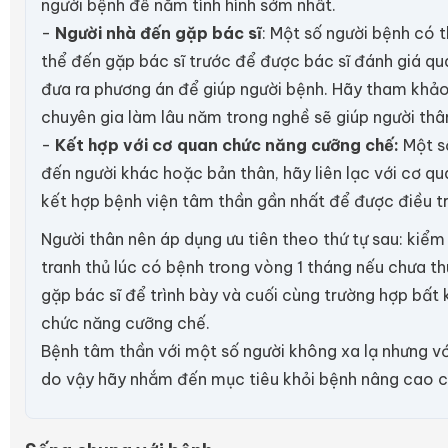
người bệnh để nắm tình hình sớm nhất.
-
Người nhà đến gặp bác sĩ
: Một số người bệnh có 
thể đến gặp bác sĩ trước để được bác sĩ đánh giá qua
đưa ra phương án để giúp người bệnh. Hãy tham khảo
chuyên gia làm lâu năm trong nghề sẽ giúp người thân
-
Kết hợp với cơ quan chức năng cưỡng chế:
Một s
đến người khác hoặc bản thân, hãy liên lạc với cơ q
kết hợp bệnh viện tâm thần gần nhất để được điều tr
Người thân nên áp dụng ưu tiên theo thứ tự sau: kiểm
tranh thủ lúc có bệnh trong vòng 1 tháng nếu chưa t
gặp bác sĩ để trình bày và cuối cùng trường hợp bất
chức năng cưỡng chế.
Bệnh tâm thần với một số người không xa lạ nhưng vớ
do vậy hãy nhắm đến mục tiêu khỏi bệnh nâng cao c