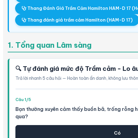
Thang Đánh Giá Trầm Cảm Hamilton HAM-D 17 (Ha
Thang đánh giá trầm cảm Hamilton (HAM-D 17)
1. Tổng quan Lâm sàng
🔍 Tự đánh giá mức độ Trầm cảm - Lo â
Trả lời nhanh 5 câu hỏi — Hoàn toàn ẩn danh, không lưu thôn
Câu 1/5
Bạn thường xuyên cảm thấy buồn bã, trống rỗng h
qua?
Có