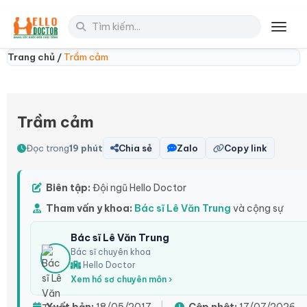
Toggl
Trang chủ /
Trầm cảm
Trầm cảm
Đọc trong
19 phút
Chia sẻ
Zalo
Copy link
Biên tập:
Đội ngũ Hello Doctor
Tham vấn y khoa:
Bác sĩ Lê Văn Trung
và cộng sự
Bác sĩ Lê Văn Trung
Bác sĩ chuyên khoa
Hello Doctor
Xem hồ sơ chuyên môn ›