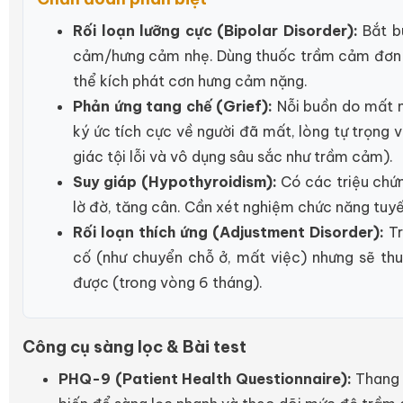
Rối loạn lưỡng cực (Bipolar Disorder):
Bắt bu
cảm/hưng cảm nhẹ. Dùng thuốc trầm cảm đơn 
thể kích phát cơn hưng cảm nặng.
Phản ứng tang chế (Grief):
Nỗi buồn do mất n
ký ức tích cực về người đã mất, lòng tự trọng
giác tội lỗi và vô dụng sâu sắc như trầm cảm).
Suy giáp (Hypothyroidism):
Có các triệu chứ
lờ đờ, tăng cân. Cần xét nghiệm chức năng tuyến
Rối loạn thích ứng (Adjustment Disorder):
Tr
cố (như chuyển chỗ ở, mất việc) nhưng sẽ thu
được (trong vòng 6 tháng).
Công cụ sàng lọc & Bài test
PHQ-9 (Patient Health Questionnaire):
Thang đ