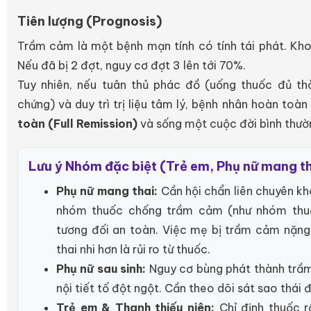
Tiên lượng (Prognosis)
Trầm cảm là một bệnh mạn tính có tính tái phát. K
Nếu đã bị 2 đợt, nguy cơ đợt 3 lên tới 70%.
Tuy nhiên, nếu tuân thủ phác đồ (uống thuốc đủ thờ
chứng) và duy trì trị liệu tâm lý, bệnh nhân hoàn toà
toàn (Full Remission)
và sống một cuộc đời bình thườ
Lưu ý Nhóm đặc biệt (Trẻ em, Phụ nữ mang tha
Phụ nữ mang thai:
Cần hội chẩn liên chuyên kh
nhóm thuốc chống trầm cảm (như nhóm thu
tương đối an toàn. Việc mẹ bị trầm cảm nặng
thai nhi hơn là rủi ro từ thuốc.
Phụ nữ sau sinh:
Nguy cơ bùng phát thành trầm
nội tiết tố đột ngột. Cần theo dõi sát sao thái
Trẻ em & Thanh thiếu niên:
Chỉ định thuốc r