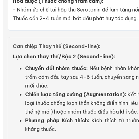
Hóa dược (Thuốc chống trầm cảm):
- Nhóm ức chế tái hấp thu Serotonin để làm tăng nồ
Thuốc cần 2-4 tuần mới bắt đầu phát huy tác dụng.
Can thiệp Thay thế (Second-line):
Lựa chọn thay thế/Bậc 2 (Second-line):
Chuyển đổi nhóm thuốc:
Nếu bệnh nhân khôn
trầm cảm đầu tay sau 4-6 tuần, chuyển sang 
mới khác.
Chiến lược tăng cường (Augmentation):
Kết 
loại thuốc chống loạn thần không điển hình liề
thế hệ mới) hoặc nhóm thuốc điều hòa khí sắc.
Phương pháp Kích thích:
Kích thích từ trư
kháng thuốc.