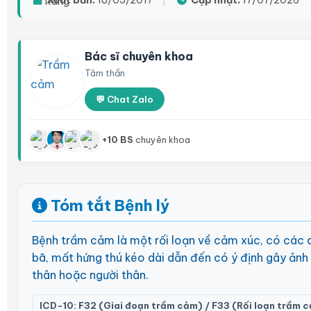
Xuất bản:
18/05/2017
|
Cập nhật:
17/07/2026
Bác sĩ chuyên khoa
Tâm thần
💬 Chat Zalo
+10 BS
chuyên khoa
Tóm tắt Bệnh lý
Bệnh trầm cảm là một rối loạn về cảm xúc, có các 
bã, mất hứng thú kéo dài dẫn đến có ý định gây ản
thân hoặc người thân.
ICD-10: F32 (Giai đoạn trầm cảm) / F33 (Rối loạn trầm c