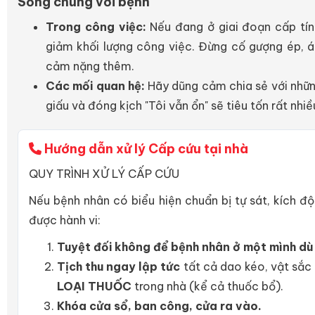
Sống chung với bệnh
Trong công việc:
Nếu đang ở giai đoạn cấp tín
giảm khối lượng công việc. Đừng cố gượng ép, á
cảm nặng thêm.
Các mối quan hệ:
Hãy dũng cảm chia sẻ với những
giấu và đóng kịch "Tôi vẫn ổn" sẽ tiêu tốn rất nhi
Hướng dẫn xử lý Cấp cứu tại nhà
QUY TRÌNH XỬ LÝ CẤP CỨU
Nếu bệnh nhân có biểu hiện chuẩn bị tự sát, kích 
được hành vi:
Tuyệt đối không để bệnh nhân ở một mình dù c
Tịch thu ngay lập tức
tất cả dao kéo, vật sắc
LOẠI THUỐC
trong nhà (kể cả thuốc bổ).
Khóa cửa sổ, ban công, cửa ra vào.