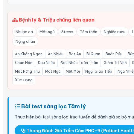
Bệnh lý & Triệu chứng liên quan
Nhược cơ
Mất ngủ
Stress
Tâm thần
Nghiện rượu
Nặng chân
Ăn Không Ngon
Ăn Nhiều
Bất An
Bi Quan
Buồn Rầu
Bứt
Chán Nản
Đau Nhức
Đau Nhức Toàn Thân
Giảm Trí Nhớ
Mất Hứng Thú
Mất Ngủ
Mệt Mỏi
Ngại Giao Tiếp
Ngủ Nhiề
Xúc Động
Bài test sàng lọc Tâm lý
Thực hiện bài test sàng lọc trực tuyến để đánh giá sơ bộ m
Thang Đánh Giá Trầm Cảm PHQ-9 (Patient Healt