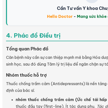
Cần Tư vấn Y khoa Chu
Hello Doctor
-
Mang sức khỏe 
4. Phác đồ Điều trị
Tổng quan Phác đồ
Căn bệnh này cần sự can thiệp mạnh mẽ bằng Hóa dược 
sinh học, sau đó dùng Tâm lý trị liệu để ngăn chặn sự t
Nhóm thuốc hỗ trợ
Thuốc chống trầm cảm (Antidepressants) là nền tảng đi
định của bác sĩ.
nhóm thuốc chống trầm cảm (Ức chế tái hấp 
thuốc đầu tay (first-line). Ít tác dụng phụ.
Tác d