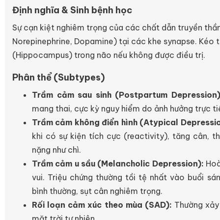
Định nghĩa & Sinh bệnh học
Sự cạn kiệt nghiêm trọng của các chất dẫn truyền thần
Norepinephrine, Dopamine) tại các khe synapse. Kéo t
(Hippocampus) trong não nếu không được điều trị.
Phân thể (Subtypes)
Trầm cảm sau sinh (Postpartum Depression)
mang thai, cực kỳ nguy hiểm do ảnh hưởng trực t
Trầm cảm không điển hình (Atypical Depressio
khi có sự kiện tích cực (reactivity), tăng cân,
nặng như chì.
Trầm cảm u sầu (Melancholic Depression):
Hoà
vui. Triệu chứng thường tồi tệ nhất vào buổi sá
bình thường, sụt cân nghiêm trọng.
Rối loạn cảm xúc theo mùa (SAD):
Thường xảy 
mặt trời tự nhiên.