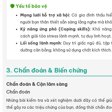
Yếu tố bảo vệ
Mạng lưới hỗ trợ xã hội:
Có gia đình thấu hi
người bạn thân thiết sẵn sàng lắng nghe mà kh
Kỹ năng ứng phó (Coping skills):
Khả năng p
cách giải tỏa stress lành mạnh, tư duy linh hoạt.
Lối sống lành mạnh:
Duy trì giấc ngủ đủ, tập
dưỡng cân bằng, không sử dụng chất kích thích.
3. Chẩn đoán & Biến chứng
Chẩn đoán & Cận lâm sàng
Chẩn đoán
Những bài kiểm tra và xét nghiệm dưới đây có thể giú
thể gây ra các triệu chứng của bạn, đồng thời chẩn đo