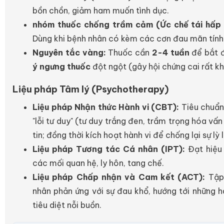
bồn chồn, giảm ham muốn tình dục.
nhóm thuốc chống trầm cảm (Ức chế tái hấp t
Dùng khi bệnh nhân có kèm các cơn đau mãn tính 
Nguyên tắc vàng:
Thuốc cần
2-4 tuần
để bắt đ
ý ngưng thuốc
đột ngột (gây hội chứng cai rất kh
Liệu pháp Tâm lý (Psychotherapy)
Liệu pháp Nhận thức Hành vi (CBT):
Tiêu chuẩn
"lỗi tư duy" (tư duy trắng đen, trầm trọng hóa vấn
tin; đồng thời kích hoạt hành vi để chống lại sự l
Liệu pháp Tương tác Cá nhân (IPT):
Đạt hiệu
các mối quan hệ, ly hôn, tang chế.
Liệu pháp Chấp nhận và Cam kết (ACT):
Tập 
nhân phản ứng với sự đau khổ, hướng tới những h
tiêu diệt nỗi buồn.