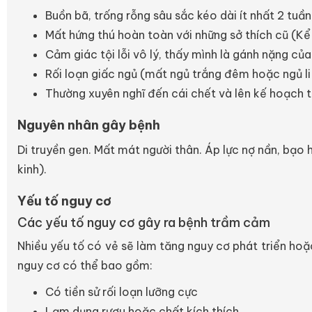
Buồn bã, trống rỗng sâu sắc kéo dài ít nhất 2 tuần 
Mất hứng thú hoàn toàn với những sở thích cũ (Kể cả
Cảm giác tội lỗi vô lý, thấy mình là gánh nặng của
Rối loạn giấc ngủ (mất ngủ trắng đêm hoặc ngủ li
Thường xuyên nghĩ đến cái chết và lên kế hoạch t
Nguyên nhân gây bệnh
Di truyền gen. Mất mát người thân. Áp lực nợ nần, bạo h
kinh).
Yếu tố nguy cơ
Các yếu tố nguy cơ gây ra bệnh trầm cảm
Nhiều yếu tố có vẻ sẽ làm tăng nguy cơ phát triển ho
nguy cơ có thể bao gồm:
Có tiền sử rối loạn lưỡng cực
Lạm dụng rượu hoặc chất kích thích