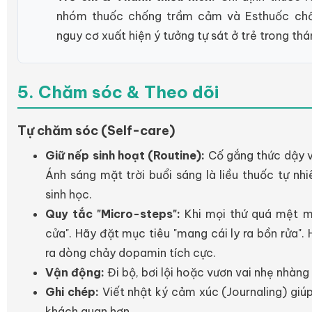
nhóm thuốc chống trầm cảm và Esthuốc chố
nguy cơ xuất hiện ý tưởng tự sát ở trẻ trong th
5. Chăm sóc & Theo dõi
Tự chăm sóc (Self-care)
Giữ nếp sinh hoạt (Routine):
Cố gắng thức dậy v
Ánh sáng mặt trời buổi sáng là liều thuốc tự nh
sinh học.
Quy tắc "Micro-steps":
Khi mọi thứ quá mệt m
cửa". Hãy đặt mục tiêu "mang cái ly ra bồn rửa".
ra dòng chảy dopamin tích cực.
Vận động:
Đi bộ, bơi lội hoặc vươn vai nhẹ nhàn
Ghi chép:
Viết nhật ký cảm xúc (Journaling) giúp
khách quan hơn.