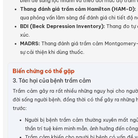
biến để sàng lọc nhanh và theo dõi mức độ trầm 
Thang đánh giá trầm cảm Hamilton (HAM-D):
qua phỏng vấn lâm sàng để đánh giá chi tiết độ nặ
BDI (Beck Depression Inventory):
Thang đo tự 
xúc.
MADRS:
Thang đánh giá trầm cảm Montgomery-Ås
sự cải thiện khi dùng thuốc.
Biến chứng có thể gặp
3. Tác hại của bệnh trầm cảm
Trầm cảm gây ra rất nhiều những nguy hại cho người
đời sống người bệnh, đồng thời có thể gây ra những 
trước:
Người bị bệnh trầm cảm thường xuyên mất ngủ 
thần trí tuệ kém minh mẫn, ảnh hưởng đến công
Trầm cảm khiến cho người bị bệnh có vấn đề với