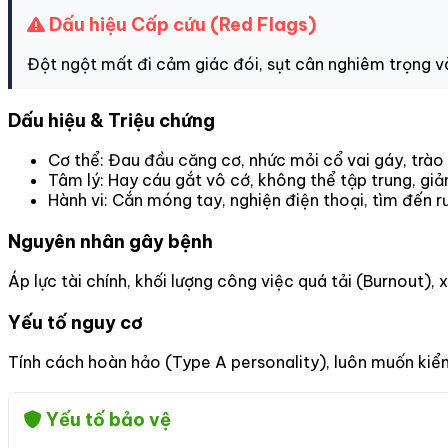
Dấu hiệu Cấp cứu (Red Flags)
Đột ngột mất đi cảm giác đói, sụt cân nghiêm trọng v
Dấu hiệu & Triệu chứng
Cơ thể: Đau đầu căng cơ, nhức mỏi cổ vai gáy, trào
Tâm lý: Hay cáu gắt vô cớ, không thể tập trung, giả
Hành vi: Cắn móng tay, nghiện điện thoại, tìm đến r
Nguyên nhân gây bệnh
Áp lực tài chính, khối lượng công việc quá tải (Burnout),
Yếu tố nguy cơ
Tính cách hoàn hảo (Type A personality), luôn muốn kiểm
Yếu tố bảo vệ