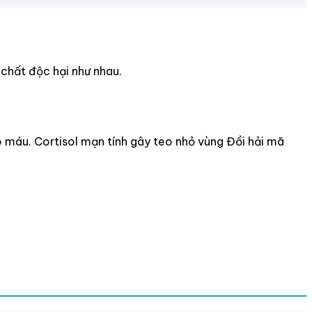
 chất độc hại như nhau.
ào máu. Cortisol mạn tính gây teo nhỏ vùng Đồi hải mã