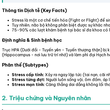
Thông tin Dịch tễ (Key Facts)
Stress là một cơ chế tiến hóa (Fight or Flight) để sin
Tuy nhiên, não bộ không phân biệt được sự khác nhau 
75-90% các lượt khám bệnh tại bác sĩ đa khoa có li
Định nghĩa & Sinh bệnh học
Trục HPA (Dưới đồi - Tuyến yên - Tuyến thượng thận) bị k
(Hippocampus - nơi lưu trữ trí nhớ) và làm phì đại Hạch 
Phân thể (Subtypes)
Stress cấp tính:
Xảy ra ngay lập tức (tai nạn, cãi n
Stress từng đợt:
Người luôn sống vội, ôm đồm, áp lự
Stress mạn tính:
Căng thẳng dai dẳng không lối tho
2. Triệu chứng và Nguyên nhân