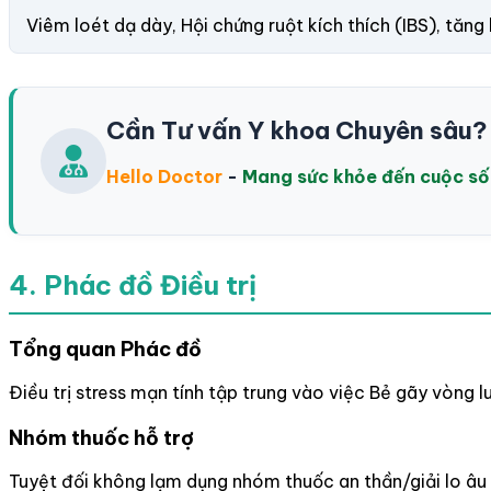
Viêm loét dạ dày, Hội chứng ruột kích thích (IBS), tăn
Cần Tư vấn Y khoa Chuyên sâu?
Hello Doctor
-
Mang sức khỏe đến cuộc s
4. Phác đồ Điều trị
Tổng quan Phác đồ
Điều trị stress mạn tính tập trung vào việc Bẻ gãy vòng l
Nhóm thuốc hỗ trợ
Tuyệt đối không lạm dụng nhóm thuốc an thần/giải lo âu 