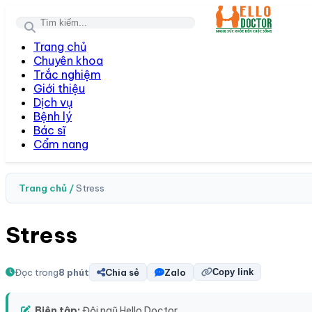
Toggl
Trang chủ
Chuyên khoa
Trắc nghiệm
Giới thiệu
Dịch vụ
Bệnh lý
Bác sĩ
Cẩm nang
Trang chủ /
Stress
Stress
Đọc trong
8 phút
Chia sẻ
Zalo
Copy link
Biên tập:
Đội ngũ Hello Doctor