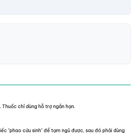
t. Thuốc chỉ dùng hỗ trợ ngắn hạn.
iếc "phao cứu sinh" để tạm ngủ được, sau đó phải dùng