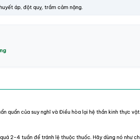
g huyết áp, đột quỵ, trầm cảm nặng.
ống
uẩn quẩn của suy nghĩ và Điều hòa lại hệ thần kinh thực vậ
quá 2-4 tuần để tránh lệ thuộc thuốc. Hãy dùng nó như ch