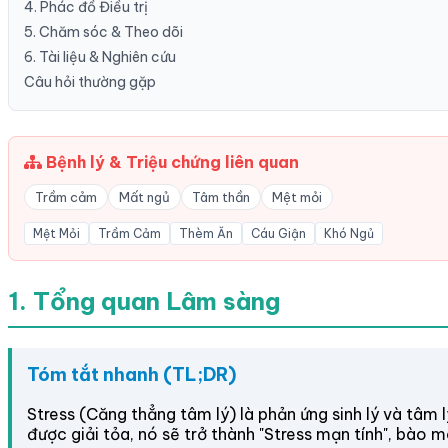
4. Phác đồ Điều trị
5. Chăm sóc & Theo dõi
6. Tài liệu & Nghiên cứu
Câu hỏi thường gặp
Bệnh lý & Triệu chứng liên quan
Trầm cảm
Mất ngủ
Tâm thần
Mệt mỏi
Mệt Mỏi
Trầm Cảm
Thèm Ăn
Cáu Giận
Khó Ngủ
1. Tổng quan Lâm sàng
Tóm tắt nhanh (TL;DR)
Stress (Căng thẳng tâm lý) là phản ứng sinh lý và tâm 
được giải tỏa, nó sẽ trở thành "Stress mạn tính", bào