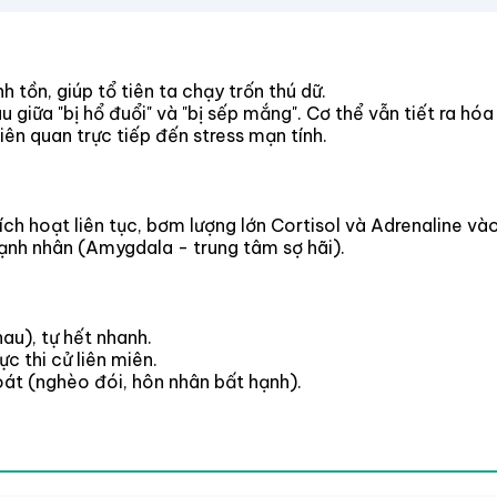
h tồn, giúp tổ tiên ta chạy trốn thú dữ.
giữa "bị hổ đuổi" và "bị sếp mắng". Cơ thể vẫn tiết ra hóa
ên quan trực tiếp đến stress mạn tính.
ích hoạt liên tục, bơm lượng lớn Cortisol và Adrenaline v
hạnh nhân (Amygdala - trung tâm sợ hãi).
hau), tự hết nhanh.
c thi cử liên miên.
át (nghèo đói, hôn nhân bất hạnh).