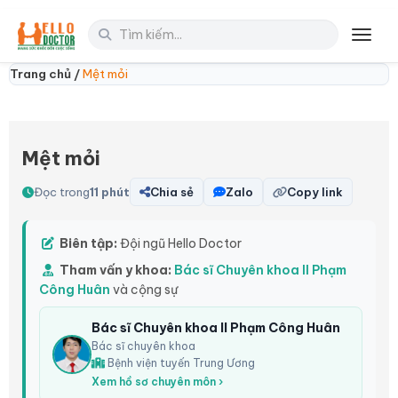
Toggl
Trang chủ /
Mệt mỏi
Mệt mỏi
Đọc trong
11 phút
Chia sẻ
Zalo
Copy link
Biên tập:
Đội ngũ Hello Doctor
Tham vấn y khoa:
Bác sĩ Chuyên khoa II Phạm
Công Huân
và cộng sự
Bác sĩ Chuyên khoa II Phạm Công Huân
Bác sĩ chuyên khoa
Bệnh viện tuyến Trung Ương
Xem hồ sơ chuyên môn ›