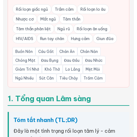
Rối loạn giấc ngủ
Trầm cảm
Rối loạn lo âu
Nhược cơ
Mất ngủ
Tâm thần
Tâm thần phân liệt
Ngủ rũ
Rối loạn ăn uống
HIV/AIDS
Run tay chân
Hưng cảm
Giun đũa
Buồn Nôn
Cáu Gắt
Chán Ăn
Chán Nản
Chóng Mặt
Đau Bụng
Đau Đầu
Đau Nhức
Giảm Trí Nhớ
Khó Thở
Lo Lắng
Mệt Mỏi
Ngủ Nhiều
Sút Cân
Tiêu Chảy
Trầm Cảm
1. Tổng quan Lâm sàng
Tóm tắt nhanh (TL;DR)
Đây là một tình trạng rối loạn tâm lý - cảm