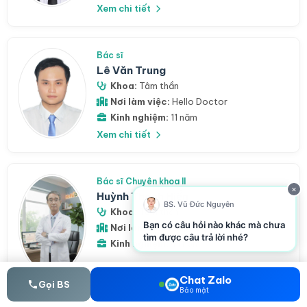
Xem chi tiết
Bác sĩ
Lê Văn Trung
Khoa:
Tâm thần
Nơi làm việc:
Hello Doctor
Kinh nghiệm:
11 năm
Xem chi tiết
Bác sĩ Chuyên khoa II
×
Huỳnh Thanh Hiển
BS. Vũ Đức Nguyên
Khoa:
Tâm thần
Bạn có câu hỏi nào khác mà chưa
Nơi làm việc:
Hello Doctor
tìm được câu trả lời nhé?
Kinh nghiệm:
41 năm
Xem chi tiết
Chat Zalo
Gọi BS
Bảo mật