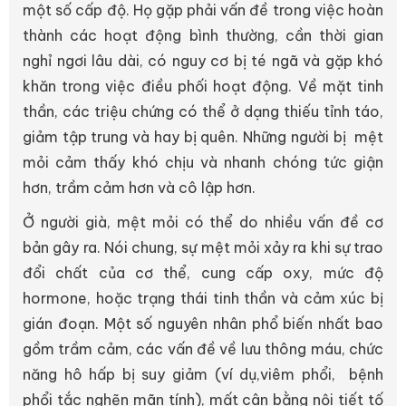
một số cấp độ. Họ gặp phải vấn đề trong việc hoàn
thành các hoạt động bình thường, cần thời gian
nghỉ ngơi lâu dài, có nguy cơ bị té ngã và gặp khó
khăn trong việc điều phối hoạt động. Về mặt tinh
thần, các triệu chứng có thể ở dạng thiếu tỉnh táo,
giảm tập trung và hay bị quên. Những người bị mệt
mỏi cảm thấy khó chịu và nhanh chóng tức giận
hơn, trầm cảm hơn và cô lập hơn.
Ở người già, mệt mỏi có thể do nhiều vấn đề cơ
bản gây ra. Nói chung, sự mệt mỏi xảy ra khi sự trao
đổi chất của cơ thể, cung cấp oxy, mức độ
hormone, hoặc trạng thái tinh thần và cảm xúc bị
gián đoạn. Một số nguyên nhân phổ biến nhất bao
gồm trầm cảm, các vấn đề về lưu thông máu, chức
năng hô hấp bị suy giảm (ví dụ,viêm phổi, bệnh
phổi tắc nghẽn mãn tính), mất cân bằng nội tiết tố