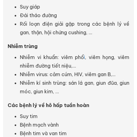
Suy giáp
Đái tháo đường
Rối loạn điện giải gặp trong các bệnh lý về
gan, thận, hội chứng cushing, ...
Nhiễm trùng
Nhiễm vi khuẩn: viêm phổ
i
, viêm họng, viêm
nhiễm đường tiết niệu,...
Nhiễm virus: cảm cúm, HIV, viêm gan B,...
Nhiễm kí sinh trùng: sán lá gan, giun đũa, giun
móc, giun kim, ...
Các bệnh lý về hô hấp tuần hoàn
Suy tim
Bệnh mạch vành
Bệnh tim và van tim