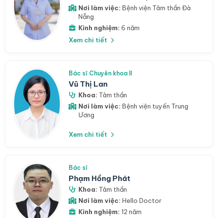
Nơi làm việc:
Bệnh viện Tâm thần Đà
Nẵng
Kinh nghiệm:
6 năm
Xem chi tiết
Bác sĩ Chuyên khoa II
Vũ Thị Lan
Khoa:
Tâm thần
Nơi làm việc:
Bệnh viện tuyến Trung
Ương
Xem chi tiết
Bác sĩ
Phạm Hồng Phát
Khoa:
Tâm thần
Nơi làm việc:
Hello Doctor
Kinh nghiệm:
12 năm