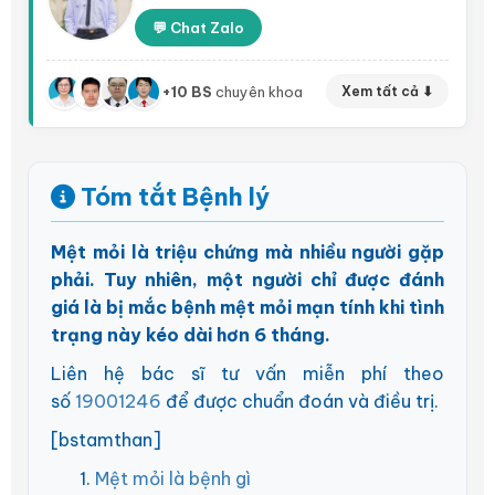
💬 Chat Zalo
+10 BS
chuyên khoa
Xem tất cả ⬇
Tóm tắt Bệnh lý
Mệt mỏi là triệu chứng mà nhiều người gặp
phải. Tuy nhiên, một người chỉ được đánh
giá là bị mắc bệnh mệt mỏi mạn tính khi tình
trạng này kéo dài hơn 6 tháng.
Liên hệ bác sĩ tư vấn miễn phí theo
số
19001246
để được chuẩn đoán và điều trị.
[bstamthan]
Mệt mỏi là bệnh gì