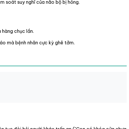
m soát suy nghĩ của não bộ bị hỏng.
 hàng chục lần.
iáo mà bệnh nhân cực kỳ ghê tởm.
iên tục đòi hỏi người khác trấn an ("Con có khóa cửa chưa