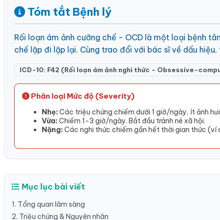
Tóm tắt Bệnh lý
Rối loạn ám ảnh cưỡng chế - OCD là một loại bệnh tâm
chế lặp đi lặp lại. Cùng trao đổi với bác sĩ về dấu hiệu
ICD-10: F42 (Rối loạn ám ảnh nghi thức - Obsessive-compu
Phân loại Mức độ (Severity)
Nhẹ:
Các triệu chứng chiếm dưới 1 giờ/ngày, ít ảnh h
Vừa:
Chiếm 1-3 giờ/ngày. Bắt đầu tránh né xã hội.
Nặng:
Các nghi thức chiếm gần hết thời gian thức (ví d
Mục lục bài viết
1. Tổng quan lâm sàng
2. Triệu chứng & Nguyên nhân