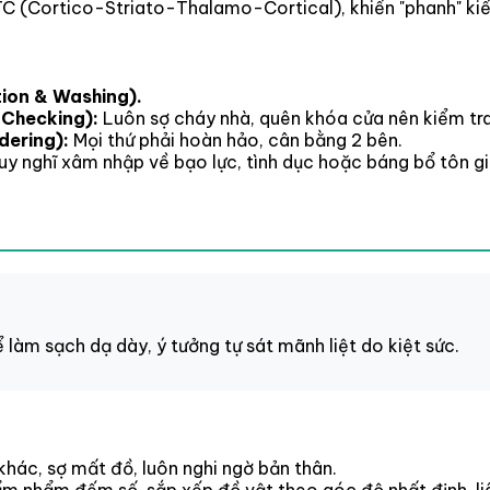
TC (Cortico-Striato-Thalamo-Cortical), khiến "phanh" kiể
ion & Washing).
 Checking):
Luôn sợ cháy nhà, quên khóa cửa nên kiểm tra
dering):
Mọi thứ phải hoàn hảo, cân bằng 2 bên.
y nghĩ xâm nhập về bạo lực, tình dục hoặc báng bổ tôn g
làm sạch dạ dày, ý tưởng tự sát mãnh liệt do kiệt sức.
 khác, sợ mất đồ, luôn nghi ngờ bản thân.
, lẩm nhẩm đếm số, sắp xếp đồ vật theo góc độ nhất định, l