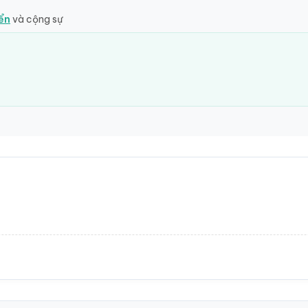
iển
và cộng sự