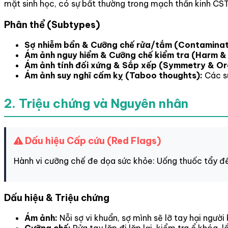
mặt sinh học, có sự bất thường trong mạch thần kinh CS
Phân thể (Subtypes)
Sợ nhiễm bẩn & Cưỡng chế rửa/tắm (Contaminat
Ám ảnh nguy hiểm & Cưỡng chế kiểm tra (Harm &
Ám ảnh tính đối xứng & Sắp xếp (Symmetry & Or
Ám ảnh suy nghĩ cấm kỵ (Taboo thoughts):
Các su
2. Triệu chứng và Nguyên nhân
Dấu hiệu Cấp cứu (Red Flags)
Hành vi cưỡng chế đe dọa sức khỏe: Uống thuốc tẩy để 
Dấu hiệu & Triệu chứng
Ám ảnh:
Nỗi sợ vi khuẩn, sợ mình sẽ lỡ tay hại người
Cưỡng chế:
Rửa tay lặp đi lặp lại, kiểm tra ổ khóa