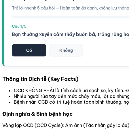
Trả lời nhanh 5 câu hỏi — Hoàn toàn ẩn danh, không lưu thông
Câu 1/5
Bạn thường xuyên cảm thấy buồn bã, trống rỗng h
Có
Không
Thông tin Dịch tễ (Key Facts)
OCD KHÔNG PHẢI là tính cách ưa sạch sẽ, kỹ tính. Đó 
Nhiều người rửa tay đến mức chảy máu, lột da nhưn
Bệnh nhân OCD có trí tuệ hoàn toàn bình thường, họ
Định nghĩa & Sinh bệnh học
Vòng lặp OCD (OCD Cycle): Ám ảnh (Tác nhân gây lo âu) -