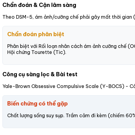
Chẩn đoán & Cận lâm sàng
Theo DSM-5, ám ảnh/cưỡng chế phải gây mất thời gian (h
Chẩn đoán phân biệt
Phân biệt với Rối loạn nhân cách ám ảnh cưỡng chế (OC
Hội chứng Tourette (Tic).
Công cụ sàng lọc & Bài test
Yale-Brown Obsessive Compulsive Scale (Y-BOCS) - Cô
Biến chứng có thể gặp
Chất lượng sống suy sụp. Trầm cảm đi kèm (chiếm 60%).