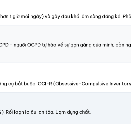
ơn 1 giờ mỗi ngày) và gây đau khổ lâm sàng đáng kể. Phải
PD - người OCPD tự hào về sự gọn gàng của mình, còn ngườ
ng cụ bắt buộc. OCI-R (Obsessive-Compulsive Inventory
 Rối loạn lo âu lan tỏa. Lạm dụng chất.