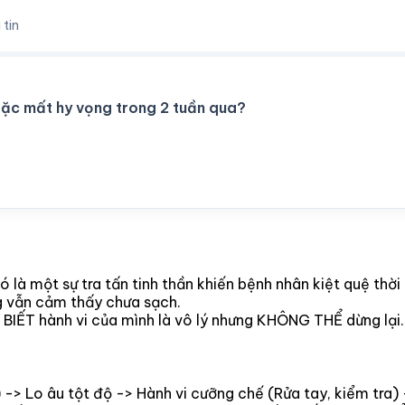
 tin
oặc mất hy vọng trong 2 tuần qua?
là một sự tra tấn tinh thần khiến bệnh nhân kiệt quệ thời 
g vẫn cảm thấy chưa sạch.
 BIẾT hành vi của mình là vô lý nhưng KHÔNG THỂ dừng lại.
> Lo âu tột độ -> Hành vi cưỡng chế (Rửa tay, kiểm tra) 