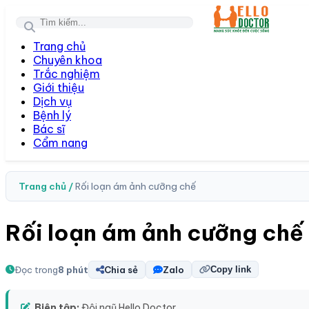
Toggl
Trang chủ
Chuyên khoa
Trắc nghiệm
Giới thiệu
Dịch vụ
Bệnh lý
Bác sĩ
Cẩm nang
Trang chủ /
Rối loạn ám ảnh cưỡng chế
Rối loạn ám ảnh cưỡng chế
Đọc trong
8 phút
Chia sẻ
Zalo
Copy link
Biên tập:
Đội ngũ Hello Doctor