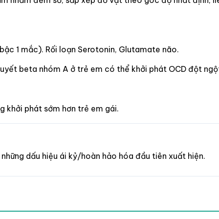
bậc 1 mắc). Rối loạn Serotonin, Glutamate não.
huyết beta nhóm A ở trẻ em có thể khởi phát OCD đột ngột
ng khởi phát sớm hơn trẻ em gái.
hi những dấu hiệu ái kỷ/hoàn hảo hóa đầu tiên xuất hiện.