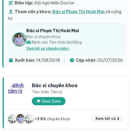
Biên tập:
Đội ngũ Hello Doctor
Tham vấn y khoa:
Bác sĩ Phạm Thị Hoài Mai
và cộng
sự
Bác sĩ Phạm Thị Hoài Mai
Bác sĩ chuyên khoa
Bệnh viện Tâm thần Đà Nẵng
Xem hồ sơ chuyên môn ›
Xuất bản:
14/08/2018
|
Cập nhật:
20/07/2026
Bác sĩ chuyên khoa
Tâm thần, Tâm lý
💬 Chat Zalo
+3 BS
chuyên khoa
Xem tất cả ⬇