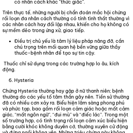
có nhân cách khác "thức giấc".
Trên thực tế, những người bị chẩn đoán mắc hội chứng
rối loạn đa nhân cách thường có tính tình thất thường vì
các nhân cách hay đối lập nhau, khiến cho họ không có
sự mềm dẻo trong ứng xử, giao tiếp.
Điều trị chủ yếu là tâm lý liệu pháp nâng đỡ, cần
chú trọng trên mối quan hệ bền vững giữa thầy
thuốc-bệnh nhân để tạo sự tin cậy.
Thuốc chỉ sử dụng trong các trường hợp lo âu, kích
động.
Hysteria
Chứng Hysteria thường hay gặp ở nữ thanh niên; bệnh
thường do các yếu tố tâm thần gây nên. Tiền sử thường
đã có nhiều cơn xảy ra. Biểu hiện lâm sàng phong phú
và phức tạp, bao gồm rối loạn cảm giác hoặc mất cảm
giác, “mất ngôn ngữ”, “đui mù” và “điếc lác”. Trong một
số trường hợp, có tình trạng rối loạn cảm xúc biểu hiện
bằng cười khóc không duyên cớ, thường xuyên cử động
và đứng ngồi không yên. Những triệu chứng này không