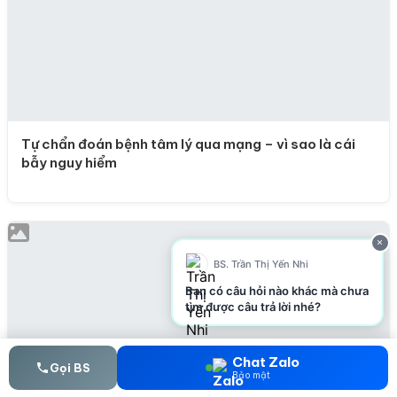
Tự chẩn đoán bệnh tâm lý qua mạng – vì sao là cái
bẫy nguy hiểm
×
BS. Trần Thị Yến Nhi
Bạn có câu hỏi nào khác mà chưa
tìm được câu trả lời nhé?
Chat Zalo
Gọi BS
Bảo mật
Làm việc quá sức, ít nghỉ ngơi – con đường nhanh