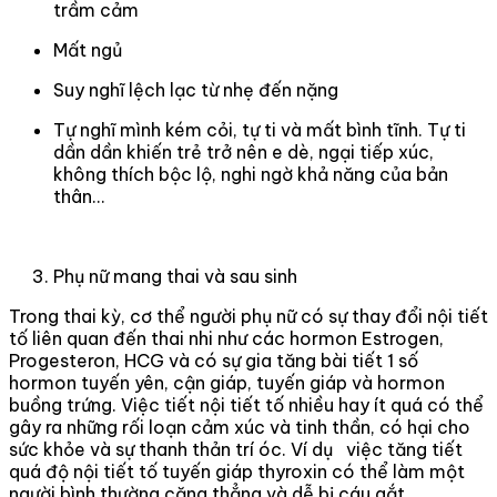
trầm cảm
Mất ngủ
Suy nghĩ lệch lạc từ nhẹ đến nặng
Tự nghĩ mình kém cỏi, tự ti và mất bình tĩnh. Tự ti
dần dần khiến trẻ trở nên e dè, ngại tiếp xúc,
không thích bộc lộ, nghi ngờ khả năng của bản
thân...
Phụ nữ mang thai và sau sinh
Trong thai kỳ, cơ thể người phụ nữ có sự thay đổi nội tiết
tố liên quan đến thai nhi như các hormon Estrogen,
Progesteron, HCG và có sự gia tăng bài tiết 1 số
hormon tuyến yên, cận giáp, tuyến giáp và hormon
buồng trứng. Việc tiết nội tiết tố nhiều hay ít quá có thể
gây ra những rối loạn cảm xúc và tinh thần, có hại cho
sức khỏe và sự thanh thản trí óc. Ví dụ việc tăng tiết
quá độ nội tiết tố tuyến giáp thyroxin có thể làm một
người bình thường căng thẳng và dễ bị cáu gắt…