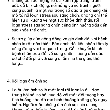
Những cơn ác mộng, lo âu, kém tập trung, trầm
uất, dễ bị kích động, nổi nóng và né tránh người
xung quanh là một vài trong số các triệu chứng khi
mô tả rối loạn stress sau sang chấn. Không chỉ thể
hiện sự đi xuống về mặt sức khỏe tinh thần, rối
loạn stress sau sang chấn cũng ảnh hưởng xấu đến
sức khỏe thể chất.
Sự trợ giúp của cộng đồng và gia đình đối với bệnh
nhân là rất cần thiết. Bên cạnh đó, liệu pháp tâm lý
cũng đóng vai trò quan trọng. Cần khuyến khích
bệnh nhân trao đổi về sang chấn, hướng dẫn các
cơ chế đối phó với sang chấn như thư giãn, thả
lỏng…
Rối loạn ám ảnh sợ
Lo âu ám ảnh sợ là một loại rối loạn lo âu, đặc
trưng bởi nỗi sợ hãi cực độ với một đối tượng hay
tình huống nào đó mà bình thường không gây nguy
hiểm. Người mắc chứng ám ảnh sợ nhìn chung
không cảm thấy lo lắng, họ chỉ trở nên hoảng loạn