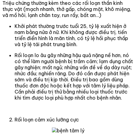
Triệu chứng thường kèm theo các rối loạn thần kinh
thực vật (mạch nhanh, thở gấp, chóng mặt, khô miệng,
vã mồ hôi, lạnh chân tay, run rẩy, bất an…)
Khởi phát thường trước tuổi 25, tỷ lệ xuất hiện ở
nam bằng nửa ở nữ. Khi không được điều trị, tiến
triển điển hình là mãn tính, có tỷ lệ hồi phục thấp
và tỷ lệ tái phát trung bình.
R
ối loạn lo âu
gây những hậu quả nặng nề hơn, nó
có thể làm người bệnh bị trầm cảm; lạm dụng chất
gây nghiện; mất ngủ; những vấn đề về dạ dày ruột;
nhức đầu; nghiến răng. Do đó cần được phát hiện
sớm và điều trị kịp thời. Điều trị bao gồm dùng
thuốc đơn độc hoặc kết hợp với tâm lý liệu pháp.
Cần phải điều trị thử bằng nhiều loại thuốc trước
khi tìm được loại phù hợp nhất cho bệnh nhân.
Rối loạn cảm xúc lưỡng cực