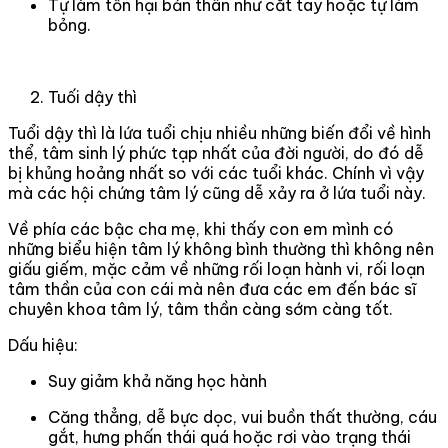
Tự làm tổn hại bản thân như cắt tay hoặc tự làm
bỏng.
Tuối dậy thì
Tuổi dậy thì là lứa tuổi chịu nhiều những biến đổi về hình
thể, tâm sinh lý phức tạp nhất của đời người, do đó dễ
bị khủng hoảng nhất so với các tuổi khác. Chính vì vậy
mà các hội chứng tâm lý cũng dễ xảy ra ở lứa tuổi này.
Về phía các bậc cha mẹ, khi thấy con em mình có
những biểu hiện tâm lý không bình thường thì không nên
giấu giếm, mặc cảm về những rối loạn hành vi, rối loạn
tâm thần của con cái mà nên đưa các em đến bác sĩ
chuyên khoa tâm lý, tâm thần càng sớm càng tốt.
Dấu hiệu:
Suy giảm khả năng học hành
Căng thẳng, dễ bực dọc, vui buồn thất thường, cáu
gắt, hưng phấn thái quá hoặc rơi vào trạng thái