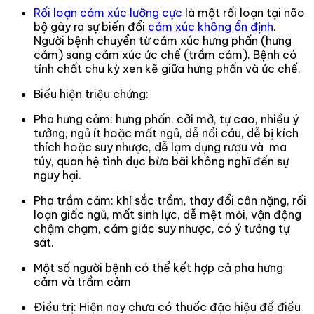
Rối loạn cảm xúc lưỡng cực
là một rối loạn tại não
bộ gây ra sự biến đổi
cảm xúc không ổn định
.
Người bệnh chuyển từ cảm xúc hưng phấn (hưng
cảm) sang cảm xúc ức chế (trầm cảm). Bệnh có
tính chất chu kỳ xen kẽ giữa hưng phấn và ức chế.
Biểu hiện triệu chứng:
Pha hưng cảm: hưng phấn, cởi mở, tự cao, nhiều ý
tưởng, ngủ ít hoặc mất ngủ, dễ nổi cáu, dễ bị kích
thích hoặc suy nhược, dễ lạm dụng rượu và ma
túy, quan hệ tình dục bừa bãi không nghĩ đến sự
nguy hại.
Pha trầm cảm: khí sắc trầm, thay đổi cân nặng, rối
loạn giấc ngủ, mất sinh lực, dễ mệt mỏi, vận động
chậm chạm, cảm giác suy nhược, có ý tưởng tự
sát.
Một số người bệnh có thể kết hợp cả pha hưng
cảm và trầm cảm
Điều trị: Hiện nay chưa có thuốc đặc hiệu để điều