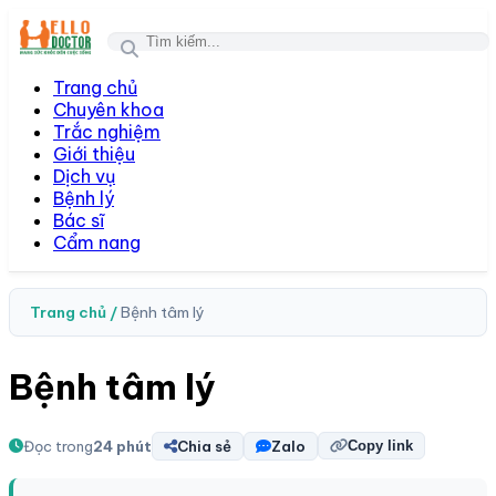
Togg
Trang chủ
Chuyên khoa
Trắc nghiệm
Giới thiệu
Dịch vụ
Bệnh lý
Bác sĩ
Cẩm nang
Trang chủ /
Bệnh tâm lý
Bệnh tâm lý
Đọc trong
24 phút
Chia sẻ
Zalo
Copy link