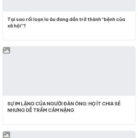
Tại sao rối loạn lo âu đang dần trở thành “bệnh của
xã hội”?
SỰ IM LẶNG CỦA NGƯỜI ĐÀN ÔNG: HỌ ÍT CHIA SẺ
NHƯNG DỄ TRẦM CẢM NẶNG