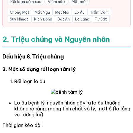
Rối loạn cảm xúc
Viêm não
Mệt mỏi
Chóng Mặt
Mất Ngủ
Mệt Mỏi
Lo Âu
Trầm Cảm
Suy Nhược
Kích Động
Bất An
Lo Lắng
Tự Sát
2. Triệu chứng và Nguyên nhân
Dấu hiệu & Triệu chứng
3. Một số dạng rối loạn tâm lý
Rối loạn lo âu
Lo âu bệnh lý: nguyên nhân gây ra lo âu thường
không rõ ràng, mang tính chất vô lý, mơ hồ (lo lắng
về tương lai)
Thời gian kéo dài.