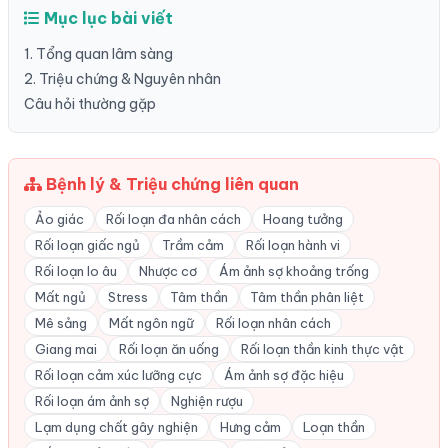
Mục lục bài viết
1. Tổng quan lâm sàng
2. Triệu chứng & Nguyên nhân
Câu hỏi thường gặp
Bệnh lý & Triệu chứng liên quan
Ảo giác
Rối loạn đa nhân cách
Hoang tưởng
Rối loạn giấc ngủ
Trầm cảm
Rối loạn hành vi
Rối loạn lo âu
Nhược cơ
Ám ảnh sợ khoảng trống
Mất ngủ
Stress
Tâm thần
Tâm thần phân liệt
Mê sảng
Mất ngôn ngữ
Rối loạn nhân cách
Giang mai
Rối loạn ăn uống
Rối loạn thần kinh thực vật
Rối loạn cảm xúc lưỡng cực
Ám ảnh sợ đặc hiệu
Rối loạn ám ảnh sợ
Nghiện rượu
Lạm dụng chất gây nghiện
Hưng cảm
Loạn thần