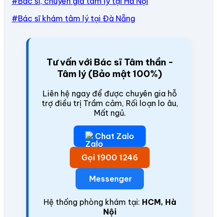
#Bác sĩ, chuyên gia tâm lý tại Hà Nội
#Bác sĩ khám tâm lý tại Đà Nẵng
Tư vấn với Bác sĩ Tâm thần -
Tâm lý (Bảo mật 100%)
Liên hệ ngay để được chuyên gia hỗ
trợ điều trị Trầm cảm, Rối loạn lo âu,
Mất ngủ.
Chat Zalo
Gọi 1900 1246
Messenger
Hệ thống phòng khám tại:
HCM, Hà
Nội