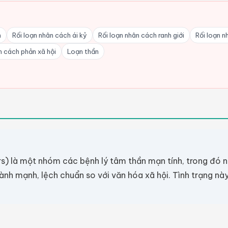
n
Rối loạn nhân cách ái kỷ
Rối loạn nhân cách ranh giới
Rối loạn n
n cách phản xã hội
Loạn thần
rs) là một nhóm các bệnh lý tâm thần mạn tính, trong đó 
nh mạnh, lệch chuẩn so với văn hóa xã hội. Tình trạng nà