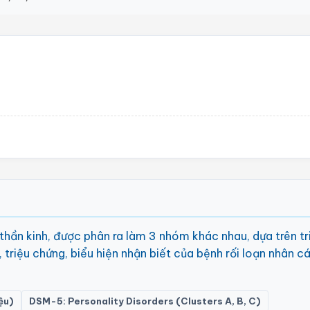
 thần kinh, được phân ra làm 3 nhóm khác nhau, dựa trên tr
, triệu chứng, biểu hiện nhận biết của bệnh rối loạn nhân c
ệu)
DSM-5: Personality Disorders (Clusters A, B, C)