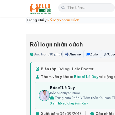
Trang chủ /
Rối loạn nhân cách
Rối loạn nhân cách
Đọc trong
10 phút
Chia sẻ
Zalo
Copy
Biên tập:
Đội ngũ Hello Doctor
Tham vấn y khoa:
Bác sĩ Lê Duy
và cộng 
Bác sĩ Lê Duy
Bác sĩ chuyên khoa
Trung tâm Pháp Y Tâm thần Khu vực TP
Xem hồ sơ chuyên môn ›
Xuất bản:
04/09/2017
|
Cập nhật: