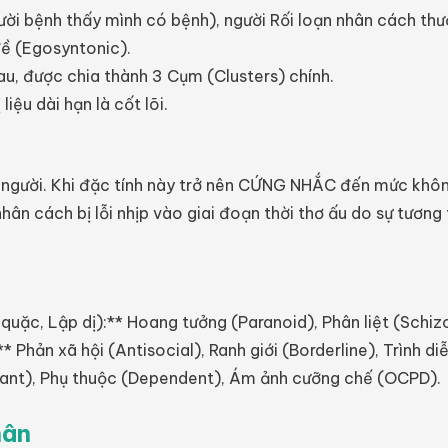
i bệnh thấy mình có bệnh), người Rối loạn nhân cách thư
đề (Egosyntonic).
au, được chia thành 3 Cụm (Clusters) chính.
liệu dài hạn là cốt lõi.
 người. Khi đặc tính này trở nên CỨNG NHẮC đến mức không 
 nhân cách bị lỗi nhịp vào giai đoạn thời thơ ấu do sự tươn
uặc, Lập dị):** Hoang tưởng (Paranoid), Phân liệt (Schizoi
Phản xã hội (Antisocial), Ranh giới (Borderline), Trình diễn 
idant), Phụ thuộc (Dependent), Ám ảnh cưỡng chế (OCPD).
hân