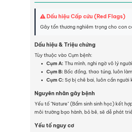
Dấu hiệu Cấp cứu (Red Flags)
Gây tổn thương nghiêm trọng cho con cái
Dấu hiệu & Triệu chứng
Tùy thuộc vào Cụm bệnh:
Cụm A:
Thu mình, nghi ngờ vô lý người
Cụm B:
Bốc đồng, thao túng, luôn làm
Cụm C:
Sợ bị chê bai, luôn cần người
Nguyên nhân gây bệnh
Yếu tố "Nature" (Bẩm sinh sinh học) kết hợ
môi trường bạo hành, bỏ bê, sẽ dễ phát tri
Yếu tố nguy cơ