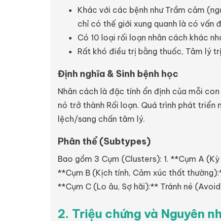
Khác với các bệnh như Trầm cảm (ngườ
chỉ có thế giới xung quanh là có vấn 
Có 10 loại rối loạn nhân cách khác nh
Rất khó điều trị bằng thuốc, Tâm lý trị 
Định nghĩa & Sinh bệnh học
Nhân cách là đặc tính ổn định của mỗi con
nó trở thành Rối loạn. Quá trình phát triển
lệch/sang chấn tâm lý.
Phân thể (Subtypes)
Bao gồm 3 Cụm (Clusters): 1. **Cụm A (Kỳ q
**Cụm B (Kịch tính, Cảm xúc thất thường):** 
**Cụm C (Lo âu, Sợ hãi):** Tránh né (Avo
2. Triệu chứng và Nguyên n