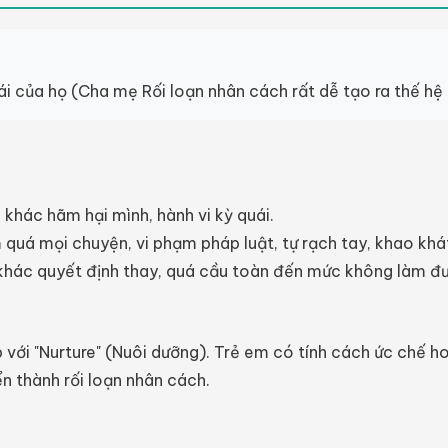
 của họ (Cha mẹ Rối loạn nhân cách rất dễ tạo ra thế hệ 
 khác hãm hại mình, hành vi kỳ quái.
 quá mọi chuyện, vi phạm pháp luật, tự rạch tay, khao khá
 khác quyết định thay, quá cầu toàn đến mức không làm đư
p với "Nurture" (Nuôi dưỡng). Trẻ em có tính cách ức chế h
ển thành rối loạn nhân cách.