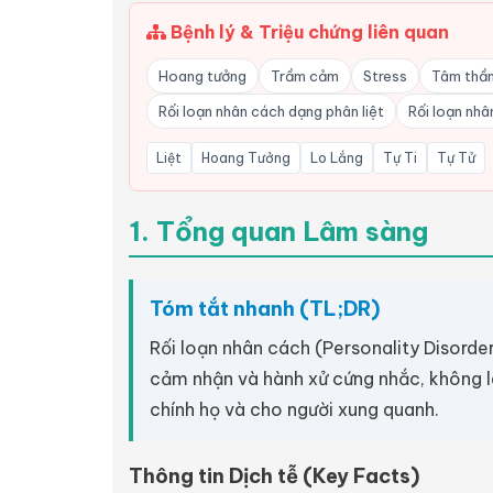
Bệnh lý & Triệu chứng liên quan
Hoang tưởng
Trầm cảm
Stress
Tâm thầ
Rối loạn nhân cách dạng phân liệt
Rối loạn nhâ
Liệt
Hoang Tưởng
Lo Lắng
Tự Ti
Tự Tử
1. Tổng quan Lâm sàng
Tóm tắt nhanh (TL;DR)
Rối loạn nhân cách (Personality Disorde
cảm nhận và hành xử cứng nhắc, không là
chính họ và cho người xung quanh.
Thông tin Dịch tễ (Key Facts)