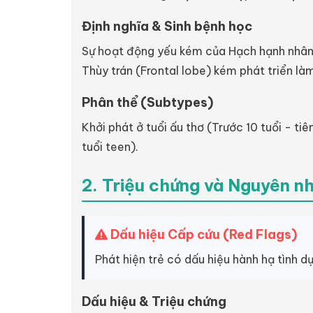
Định nghĩa & Sinh bệnh học
Sự hoạt động yếu kém của Hạch hạnh nhân 
Thùy trán (Frontal lobe) kém phát triển l
Phân thể (Subtypes)
Khởi phát ở tuổi ấu thơ (Trước 10 tuổi - tiê
tuổi teen).
2. Triệu chứng và Nguyên n
Dấu hiệu Cấp cứu (Red Flags)
Phát hiện trẻ có dấu hiệu hành hạ tình dụ
Dấu hiệu & Triệu chứng