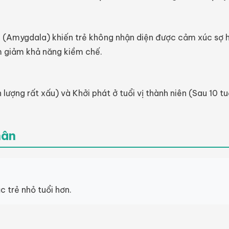
(Amygdala) khiến trẻ không nhận diện được cảm xúc sợ h
àm giảm khả năng kiềm chế.
n lượng rất xấu) và Khởi phát ở tuổi vị thành niên (Sau 10 tu
hân
c trẻ nhỏ tuổi hơn.