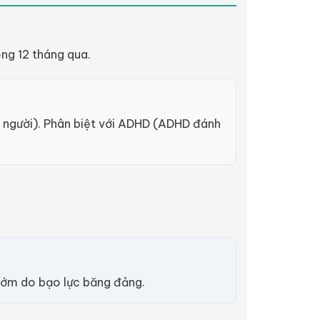
ong 12 tháng qua.
h người). Phân biệt với ADHD (ADHD đánh
t sớm do bạo lực băng đảng.