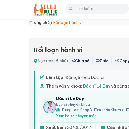
Trang chủ /
Rối loạn hành vi
Rối loạn hành vi
Đọc trong
6 phút
Chia sẻ
Zalo
Copy
Biên tập:
Đội ngũ Hello Doctor
Tham vấn y khoa:
Bác sĩ Lê Duy
và cộng 
Bác sĩ Lê Duy
Bác sĩ chuyên khoa
Trung tâm Pháp Y Tâm thần Khu vực TP
Xem hồ sơ chuyên môn ›
Xuất bản:
20/05/2017
|
Cập nhật: