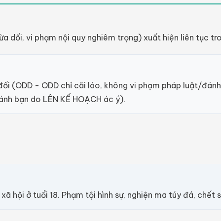
lừa dối, vi phạm nội quy nghiêm trọng) xuất hiện liên tục tr
 đối (ODD - ODD chỉ cãi láo, không vi phạm pháp luật/đán
ánh bạn do LÊN KẾ HOẠCH ác ý).
 xã hội ở tuổi 18. Phạm tội hình sự, nghiện ma túy đá, chế