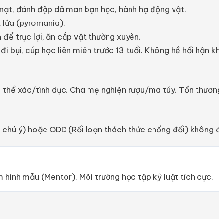
 nạt, đánh đập dã man bạn học, hành hạ động vật.
 lửa (pyromania).
n để trục lợi, ăn cắp vặt thường xuyên.
i bụi, cúp học liên miên trước 13 tuổi. Không hề hối hận khi
nh thể xác/tình dục. Cha mẹ nghiện rượu/ma túy. Tổn thương
hú ý) hoặc ODD (Rối loạn thách thức chống đối) không đư
 hình mẫu (Mentor). Môi trường học tập kỷ luật tích cực.