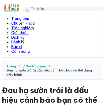
Togg
navi
Trang chủ
Chuyên khoa
Trắc nghiệm
Giới thiệu
Dịch vụ
Bệnh lý
Bác sĩ
Cẩm nang
Trang chủ /
Nội tổng quát /
Đau hạ sườn trái là dấu hiệu cảnh báo bạn có thế đang
mắc bệnh
Đau hạ sườn trái là dấu
hiệu cảnh báo bạn có thế