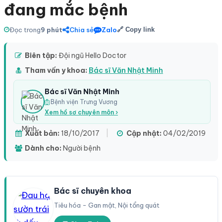
đang mắc bệnh
Đọc trong
9 phút
Chia sẻ
Zalo
🔗 Copy link
Biên tập:
Đội ngũ Hello Doctor
Tham vấn y khoa:
Bác sĩ Văn Nhật Minh
Bác sĩ Văn Nhật Minh
Bệnh viện Trưng Vương
Xem hồ sơ chuyên môn ›
Xuất bản:
18/10/2017
|
Cập nhật:
04/02/2019
Dành cho:
Người bệnh
Bác sĩ chuyên khoa
Tiêu hóa - Gan mật, Nội tổng quát