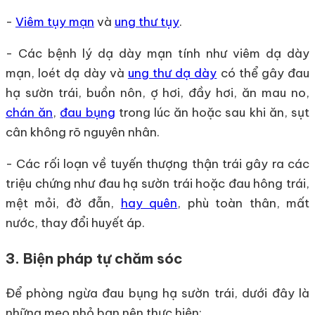
-
Viêm tụy mạn
và
ung thư tụy
.
- Các bệnh lý dạ dày mạn tính như viêm dạ dày
mạn, loét dạ dày và
ung thư dạ dày
có thể gây đau
hạ sườn trái, buồn nôn, ợ hơi, đầy hơi, ăn mau no,
chán ăn
,
đau bụng
trong lúc ăn hoặc sau khi ăn, sụt
cân không rõ nguyên nhân.
- Các rối loạn về tuyến thượng thận trái gây ra các
triệu chứng như đau hạ sườn trái hoặc đau hông trái,
mệt mỏi, đờ đẫn,
hay quên
, phù toàn thân, mất
nước, thay đổi huyết áp.
3. Biện pháp tự chăm sóc
Để phòng ngừa đau bụng hạ sườn trái, dưới đây là
những mẹo nhỏ bạn nên thực hiện: