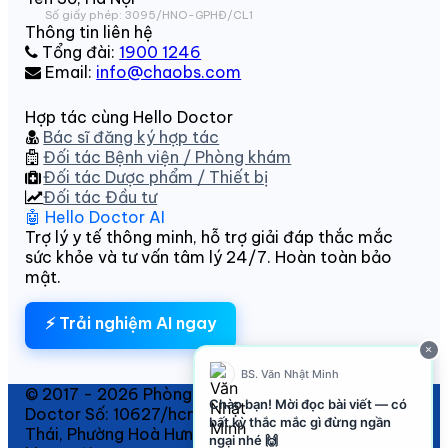
Số giấy phép: 3095/HNO-GPHĐ/CL1
Thông tin liên hệ
Tổng đài:
1900 1246
Email:
info@chaobs.com
Hợp tác cùng Hello Doctor
Bác sĩ đăng ký hợp tác
Đối tác Bệnh viện / Phòng khám
Đối tác Dược phẩm / Thiết bị
Đối tác Đầu tư
🤖 Hello Doctor AI
Trợ lý y tế thông minh, hỗ trợ giải đáp thắc mắc
sức khỏe và tư vấn tâm lý 24/7. Hoàn toàn bảo
mật.
⚡ Trải nghiệm AI ngay
×
BS. Văn Nhật Minh
© 2017 - 2026 Phòng khám SKTT thuộc Hello
Chào bạn! Mời đọc bài viết — có
Doctor Số: 10627/hcm-gphd Địa chỉ: 152/6 Thành
bất kỳ thắc mắc gì đừng ngần
Thái, Phường Hoà Hưng. Phạm vi hoạt động chuyên
ngại nhé 🙌