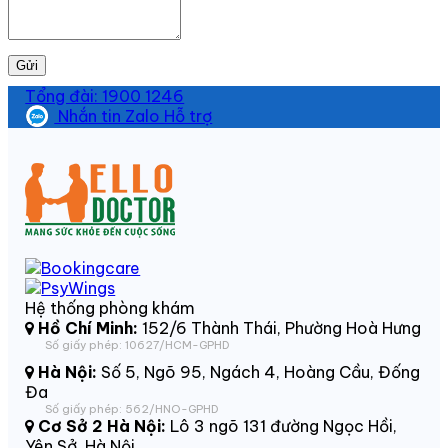
Gửi
Tổng đài: 1900 1246
Nhắn tin Zalo Hỗ trợ
Hệ thống phòng khám
Hồ Chí Minh:
152/6 Thành Thái, Phường Hoà Hưng
Số giấy phép: 10627/HCM-GPHD
Hà Nội:
Số 5, Ngõ 95, Ngách 4, Hoàng Cầu, Đống
Đa
Số giấy phép: 562/HNO-GPHD
Cơ Sở 2 Hà Nội:
Lô 3 ngõ 131 đường Ngọc Hồi,
Yên Sở, Hà Nội