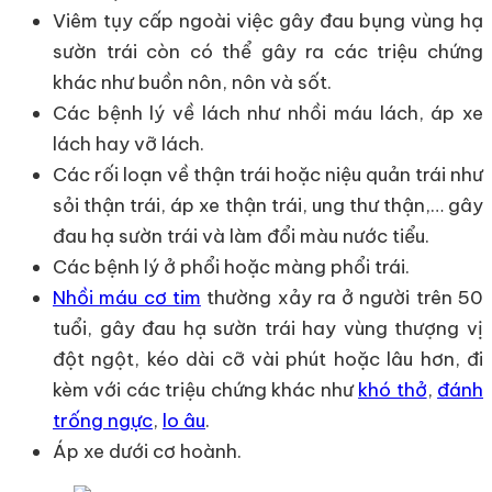
Viêm tụy cấp ngoài việc gây đau bụng vùng hạ
sườn trái còn có thể gây ra các triệu chứng
khác như buồn nôn, nôn và sốt.
Các bệnh lý về lách như nhồi máu lách, áp xe
lách hay vỡ lách.
Các rối loạn về thận trái hoặc niệu quản trái như
sỏi thận trái, áp xe thận trái, ung thư thận,… gây
đau hạ sườn trái và làm đổi màu nước tiểu.
Các bệnh lý ở phổi hoặc màng phổi trái.
Nhồi máu cơ tim
thường xảy ra ở người trên 50
tuổi, gây đau hạ sườn trái hay vùng thượng vị
đột ngột, kéo dài cỡ vài phút hoặc lâu hơn, đi
kèm với các triệu chứng khác như
khó thở
,
đánh
trống ngực
,
lo âu
.
Áp xe dưới cơ hoành.