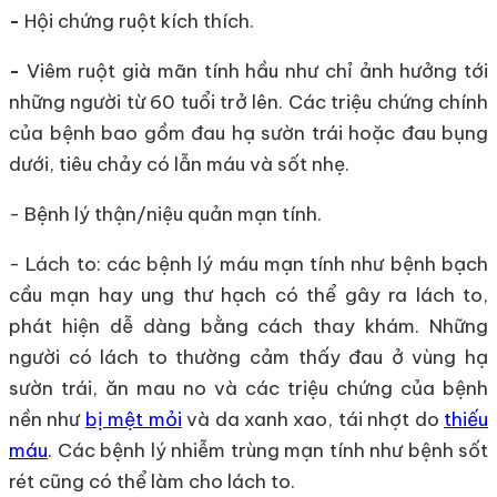
-
Hội chứng ruột kích thích.
-
Viêm ruột già mãn tính hầu như chỉ ảnh hưởng tới
những người từ 60 tuổi trở lên. Các triệu chứng chính
của bệnh bao gồm đau hạ sườn trái hoặc đau bụng
dưới, tiêu chảy có lẫn máu và sốt nhẹ.
- Bệnh lý thận/niệu quản mạn tính.
- Lách to: các bệnh lý máu mạn tính như bệnh bạch
cầu mạn hay ung thư hạch có thể gây ra lách to,
phát hiện dễ dàng bằng cách thay khám. Những
người có lách to thường cảm thấy đau ở vùng hạ
sườn trái, ăn mau no và các triệu chứng của bệnh
nền như
bị mệt mỏi
và da xanh xao, tái nhợt do
thiếu
máu
. Các bệnh lý nhiễm trùng mạn tính như bệnh sốt
rét cũng có thể làm cho lách to.