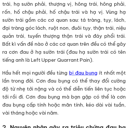
trái, hạ sườn phải, thượng vị, hông trái, hông phải,
rốn, hố chậu phải, hố chậu trái và hạ vị. Vùng hạ
sườn trái gồm các cơ quan sau: tá tràng, tụy, lách,
đại tràng góc lách, ruột non, đuôi tụy, thận trái, niệu
quản trái, tuyến thượng thận trái và đáy phổi trái.
Bất kì vấn đề nào ở các cơ quan trên đều có thể gây
ra cơn đau ở hạ sườn trái (đau hạ sườn trái có tên
tiếng anh là Left Upper Quarrant Pain).
Hầu hết mọi người đều từng
bị đau bụng
ít nhất một
lần trong đời. Cơn đau bụng có thể thay đổi cường
độ từ nhẹ tới nặng và có thể diễn tiến liên tục hoặc
tới rồi đi. Cơn đau bụng mà bạn gặp có thể là cơn
đau bụng cấp tính hoặc mãn tính, kéo dài vài tuần,
vài tháng hoặc vài năm.
2. Nguyên nhân gây ra triệu chứng đau hạ