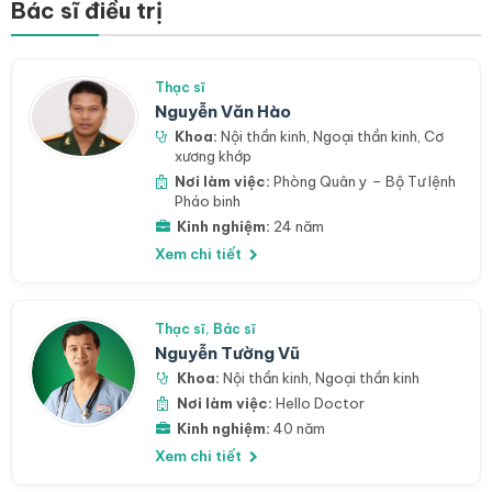
Bác sĩ điều trị
Thạc sĩ
Nguyễn Văn Hào
Khoa:
Nội thần kinh
,
Ngoại thần kinh
,
Cơ
xương khớp
Nơi làm việc:
Phòng Quân y – Bộ Tư lệnh
Pháo binh
Kinh nghiệm:
24 năm
Xem chi tiết
Thạc sĩ, Bác sĩ
Nguyễn Tường Vũ
Khoa:
Nội thần kinh
,
Ngoại thần kinh
Nơi làm việc:
Hello Doctor
Kinh nghiệm:
40 năm
Xem chi tiết