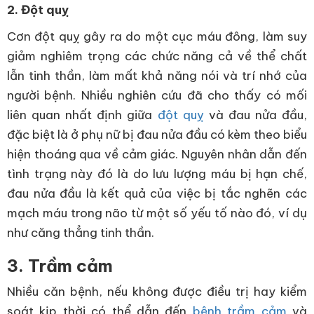
2. Đột quỵ
Cơn đột quỵ gây ra do một cục máu đông, làm suy
giảm nghiêm trọng các chức năng cả về thể chất
lẫn tinh thần, làm mất khả năng nói và trí nhớ của
người bệnh. Nhiều nghiên cứu đã cho thấy có mối
liên quan nhất định giữa
đột quỵ
và đau nửa đầu,
đặc biệt là ở phụ nữ bị đau nửa đầu có kèm theo biểu
hiện thoáng qua về cảm giác. Nguyên nhân dẫn đến
tình trạng này đó là do lưu lượng máu bị hạn chế,
đau nửa đầu là kết quả của việc bị tắc nghẽn các
mạch máu trong não từ một số yếu tố nào đó, ví dụ
như căng thẳng tinh thần.
3. Trầm cảm
Nhiều căn bệnh, nếu không được điều trị hay kiểm
soát kịp thời có thể dẫn đến
bệnh trầm cảm
và