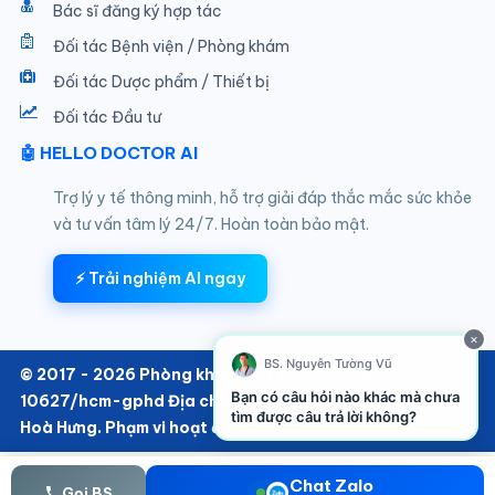
Bác sĩ đăng ký hợp tác
Đối tác Bệnh viện / Phòng khám
Đối tác Dược phẩm / Thiết bị
Đối tác Đầu tư
🤖 HELLO DOCTOR AI
Trợ lý y tế thông minh, hỗ trợ giải đáp thắc mắc sức khỏe
và tư vấn tâm lý 24/7. Hoàn toàn bảo mật.
⚡ Trải nghiệm AI ngay
×
BS. Nguyễn Tường Vũ
© 2017 - 2026 Phòng khám SKTT thuộc Hello Doctor Số:
Bạn có câu hỏi nào khác mà chưa
10627/hcm-gphd Địa chỉ: 152/6 Thành Thái, Phường
tìm được câu trả lời không?
Hoà Hưng. Phạm vi hoạt động chuyên khoa Nội
Chat Zalo
Gọi BS