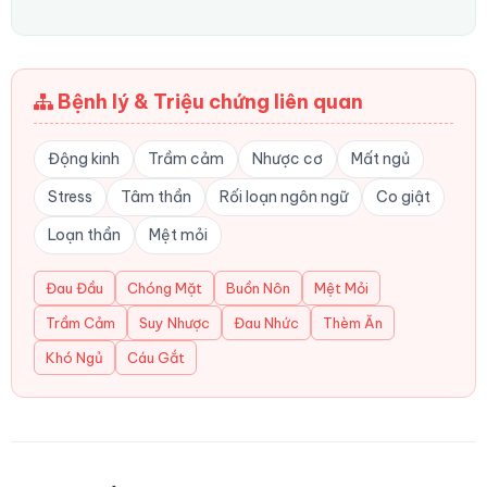
Bệnh lý & Triệu chứng liên quan
Động kinh
Trầm cảm
Nhược cơ
Mất ngủ
Stress
Tâm thần
Rối loạn ngôn ngữ
Co giật
Loạn thần
Mệt mỏi
Đau Đầu
Chóng Mặt
Buồn Nôn
Mệt Mỏi
Trầm Cảm
Suy Nhược
Đau Nhức
Thèm Ăn
Khó Ngủ
Cáu Gắt