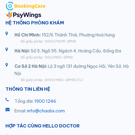
HỆ THỐNG PHÒNG KHÁM
Hồ Chí Minh:
152/6 Thành Thái, Phường Hoà Hưng
Số giấy phép: 10627/HCM-GPHD
Hà Nội:
Số 5, Ngõ 95, Ngách 4, Hoàng Cầu, Đống Đa
Số giấy phép: 562/HNO-GPHD
Cơ Sở 2 Hà Nội:
Lô 3 ngõ 131 đường Ngọc Hồi, Yên Sở, Hà
Nội
Số giấy phép: 3095/HNO-GPHĐ/CL1
THÔNG TIN LIÊN HỆ
Tổng đài:
1900 1246
Email:
info@chaobs.com
HỢP TÁC CÙNG HELLO DOCTOR