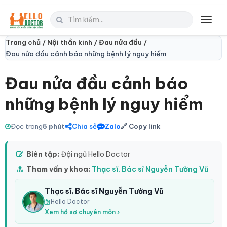
Toggl
navig
Trang chủ /
Nội thần kinh /
Đau nửa đầu /
Đau nửa đầu cảnh báo những bệnh lý nguy hiểm
Đau nửa đầu cảnh báo
những bệnh lý nguy hiểm
Đọc trong
5 phút
Chia sẻ
Zalo
🔗 Copy link
Biên tập:
Đội ngũ Hello Doctor
Tham vấn y khoa:
Thạc sĩ, Bác sĩ Nguyễn Tường Vũ
Thạc sĩ, Bác sĩ Nguyễn Tường Vũ
Hello Doctor
Xem hồ sơ chuyên môn ›