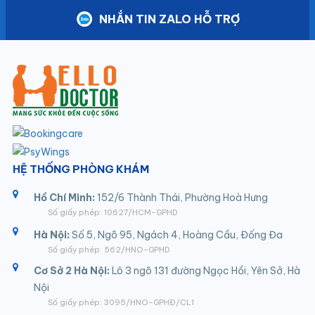
NHẮN TIN ZALO HỖ TRỢ
HỆ THỐNG PHÒNG KHÁM
Hồ Chí Minh:
152/6 Thành Thái, Phường Hoà Hưng
Số giấy phép: 10627/HCM-GPHD
Hà Nội:
Số 5, Ngõ 95, Ngách 4, Hoàng Cầu, Đống Đa
Số giấy phép: 562/HNO-GPHD
Cơ Sở 2 Hà Nội:
Lô 3 ngõ 131 đường Ngọc Hồi, Yên Sở, Hà
Nội
Số giấy phép: 3095/HNO-GPHĐ/CL1