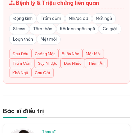
Bệnh lý & Triệu chứng liên quan
Động kinh
Trầm cảm
Nhược cơ
Mất ngủ
Stress
Tâm thần
Rối loạn ngôn ngữ
Co giật
Loạn thần
Mệt mỏi
Đau Đầu
Chóng Mặt
Buồn Nôn
Mệt Mỏi
Trầm Cảm
Suy Nhược
Đau Nhức
Thèm Ăn
Khó Ngủ
Cáu Gắt
Bác sĩ điều trị
Thạc sĩ