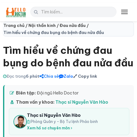
Toggl
navig
Trang chủ /
Nội thần kinh /
Đau nửa đầu /
Tìm hiểu về chứng đau bụng do bệnh đau nửa đầu
Tìm hiểu về chứng đau
bụng do bệnh đau nửa đầu
Đọc trong
6 phút
Chia sẻ
Zalo
🔗 Copy link
Biên tập:
Đội ngũ Hello Doctor
Tham vấn y khoa:
Thạc sĩ Nguyễn Văn Hào
Thạc sĩ Nguyễn Văn Hào
Phòng Quân y – Bộ Tư lệnh Pháo binh
Xem hồ sơ chuyên môn ›