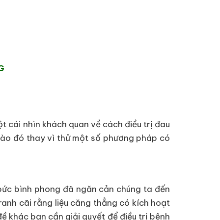
G
t cái nhìn khách quan về cách điều trị đau
 nào đó thay vì thử một số phương pháp có
t bức bình phong đã ngăn cản chúng ta đến
anh cãi rằng liệu căng thẳng có kích hoạt
ề khác bạn cần giải quyết để điều trị bệnh