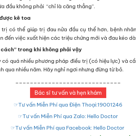
ửa đầu không phải “chỉ là căng thẳng”.
 được kê toa
trị có thể giúp trị đau nửa đầu cụ thể hơn, bệnh nh
 đến việc xuất hiện các triệu chứng mới và đau kéo dà
i cách” trong khi không phải vậy
 có quá nhiều phương pháp điều trị (có hiệu lực) và cần
cách qua nhiều năm. Hãy nghỉ ngơi nhưng đừng từ bỏ.
_____________________________
Bác sĩ tư vấn và hẹn khám
☞Tư vấn Miễn Phí qua Điện Thoại:19001246
☞Tư vấn Miễn Phí qua Zalo: Hello Doctor
☞Tư vấn Miễn Phí qua Facebook: Hello Doctor