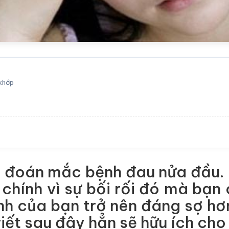
 khớp
đoán mắc bệnh đau nửa đầu. Bạ
 chính vì sự bối rối đó mà bạn
ệnh của bạn trở nên đáng sợ hơ
iết sau đây hẳn sẽ hữu ích cho