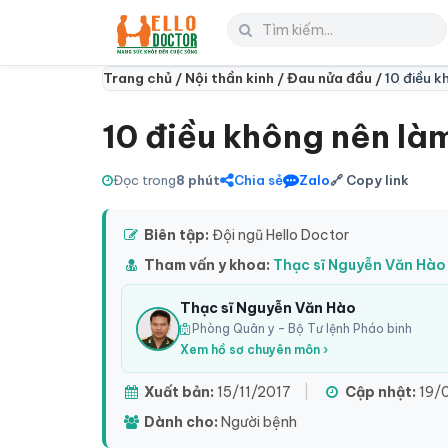
Trang chủ /
Nội thần kinh /
Đau nửa đầu /
10 điều 
10 điều không nên là
Đọc trong
8 phút
Chia sẻ
Zalo
🔗 Copy link
Biên tập:
Đội ngũ Hello Doctor
Tham vấn y khoa:
Thạc sĩ Nguyễn Văn Hào
Thạc sĩ Nguyễn Văn Hào
Phòng Quân y – Bộ Tư lệnh Pháo binh
Xem hồ sơ chuyên môn ›
Xuất bản:
15/11/2017
|
Cập nhật:
19/
Dành cho:
Người bệnh