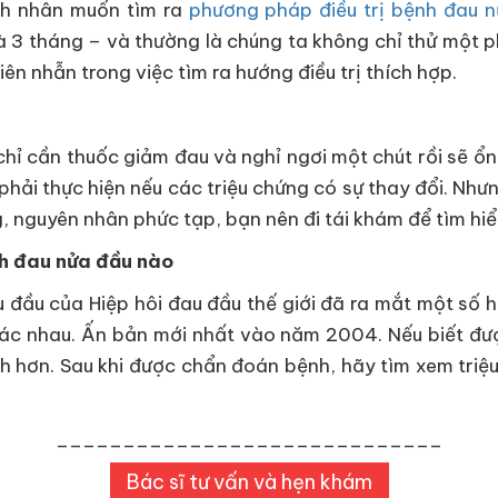
ệnh nhân muốn tìm ra
phương pháp điều trị bệnh đau 
à 3 tháng – và thường là chúng ta không chỉ thử một
iên nhẫn trong việc tìm ra hướng điều trị thích hợp.
chỉ cần thuốc giảm đau và nghỉ ngơi một chút rồi sẽ ổn t
phải thực hiện nếu các triệu chứng có sự thay đổi. Nhưn
g, nguyên nhân phức tạp, bạn nên đi tái khám để tìm hi
nh đau nửa đầu nào
đầu của Hiệp hôi đau đầu thế giới đã ra mắt một số 
ác nhau. Ấn bản mới nhất vào năm 2004. Nếu biết đượ
nh hơn. Sau khi được chẩn đoán bệnh, hãy tìm xem triệ
_____________________________
Bác sĩ tư vấn và hẹn khám