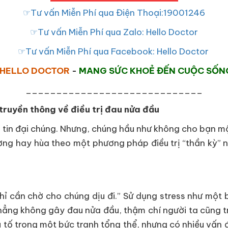
☞Tư vấn Miễn Phí qua Điện Thoại:19001246
☞Tư vấn Miễn Phí qua Zalo: Hello Doctor
☞Tư vấn Miễn Phí qua Facebook: Hello Doctor
HELLO DOCTOR
-
MANG SỨC KHOẺ ĐẾN CUỘC SỐN
_____________________________
 truyền thông về điều trị đau nửa đầu
 tin đại chúng. Nhưng, chúng hầu như không cho bạn mộ
ờng hay hùa theo một phương pháp điều trị “thần kỳ”
chỉ cần chờ cho chúng dịu đi.” Sử dụng stress như mộ
hẳng không gây đau nửa đầu, thậm chí người ta cũng tr
tố trong một bức tranh tổng thể, nhưng có nhiều vấn đ