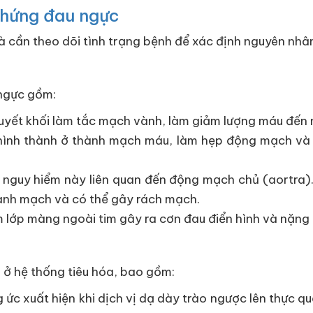
chứng đau ngực
à cần theo dõi tình trạng bệnh để xác định nguyên nhâ
 ngực gồm:
huyết khối làm tắc mạch vành, làm giảm lượng máu đến n
hình thành ở thành mạch máu, làm hẹp động mạch và 
g nguy hiểm này liên quan đến động mạch chủ (aortra)
hành mạch và có thể gây rách mạch.
êm lớp màng ngoài tim gây ra cơn đau điển hình và nặng
n ở hệ thống tiêu hóa, bao gồm:
ức xuất hiện khi dịch vị dạ dày trào ngược lên thực q