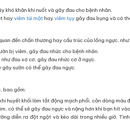
gây khó khăn khi nuốt và gây đau cho bệnh nhân.
ật hay
viêm túi mật
hay
viêm tụy
gây đau bụng và có thể
 quan đến chấn thương hay cấu trúc của lồng ngực, như:
 sườn bị viêm, gây đau nhức cho bệnh nhân.
 như đau xơ cơ, gây đau nhức cơ ở ngực.
 gãy sườn có thể gây đau ngực.
c, bao gồm:
khi huyết khối làm tắt động mạch phổi, cản dòng máu 
m, có thể sẽ gây đau ngực và nặng hơn khi bạn hít vào
ng diễn ra đột ngột và kéo dài trong nhiều giờ. Tình 