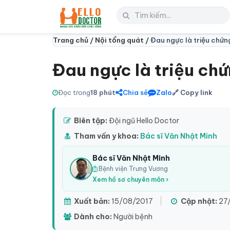
Trang chủ /
Nội tổng quát /
Đau ngực là triệu chứn
Đau ngực là triệu ch
Đọc trong
18 phút
Chia sẻ
Zalo
🔗 Copy link
Biên tập:
Đội ngũ Hello Doctor
Tham vấn y khoa:
Bác sĩ Văn Nhật Minh
Bác sĩ Văn Nhật Minh
Bệnh viện Trưng Vương
Xem hồ sơ chuyên môn ›
Xuất bản:
15/08/2017
|
Cập nhật:
27/
Dành cho:
Người bệnh