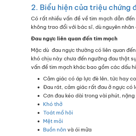
2. Biểu hiện của triệu chứng
Có rất nhiều vấn đề về tim mạch dẫn đế
không trao đổi với bác sĩ, dù nguyên nhân
Đau ngực liên quan đến tim mạch
Mặc dù đau ngực thường có liên quan đến c
khó chịu này chưa đến ngưỡng đau thật sự 
vấn đề tim mạch khác bao gồm các dấu hiệ
Cảm giác có áp lực đè lên, tức hay c
Đau rát, cảm giác rất đau ở ngực có l
Cơn đau kéo dài trong vài phút, nặng
Khó thở
Toát mồ hôi
Mệt mỏi
Buồn nôn
và ói mửa