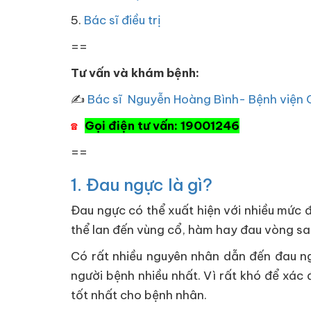
5.
Bác sĩ điều trị
==
Tư vấn và khám bệnh:
✍
Bác sĩ Nguyễn Hoàng Bình- Bệnh viện 
Gọi điện tư vấn: 19001246
☎
==
1. Đau ngực là gì?
Đau ngực có thể xuất hiện với nhiều mức 
thể lan đến vùng cổ, hàm hay đau vòng san
Có rất nhiều nguyên nhân dẫn đến đau n
người bệnh nhiều nhất. Vì rất khó để xác 
tốt nhất cho bệnh nhân.