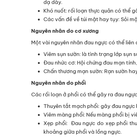
dạ dày.
Khó nuốt: rối loạn thực quản có thể 
Các vấn đề về túi mật hay tụy: Sỏi m
Nguyên nhân do cơ xương
Một vài nguyên nhân đau ngực có thể liên
Viêm sụn sườn: là tình trạng lớp sụn
Đau nhức cơ: Hội chứng đau mạn tính,
Chấn thương mạn sườn: Rạn sườn hay
Nguyên nhân do phổi
Các rối loạn ở phổi có thể gây ra đau ngự
Thuyên tắt mạch phổi: gây đau ngực 
Viêm màng phổi: Nếu màng phổi bị viê
Xẹp phổi: Đau ngực do xẹp phổi thườ
khoảng giữa phổi và lồng ngực.