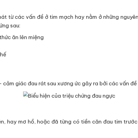
át từ các vấn đề ở tim mạch hay nằm ở những nguyên 
ứng sau:
thức ăn lên miệng
thế
g - cảm giác đau rát sau xương ức gây ra bởi các vấn đề
n, hay mơ hồ, hoặc đã từng có tiền căn đau tim trước