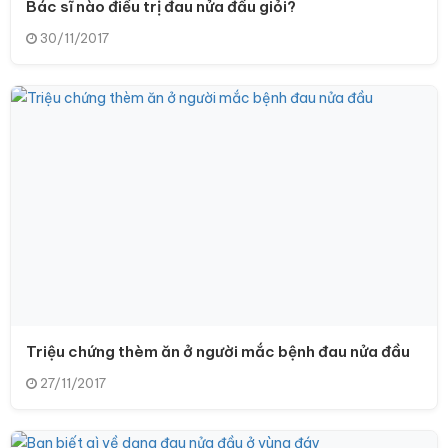
Bác sĩ nào điều trị đau nửa đầu giỏi?
30/11/2017
Triệu chứng thèm ăn ở người mắc bệnh đau nửa đầu
27/11/2017