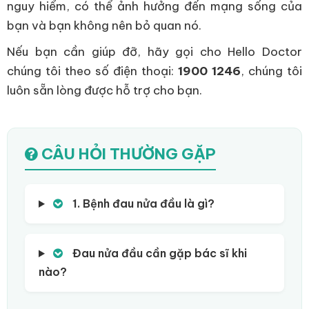
nguy hiểm, có thể ảnh hưởng đến mạng sống của
bạn và bạn không nên bỏ quan nó.
Nếu bạn cần giúp đỡ, hãy gọi cho Hello Doctor
chúng tôi theo số điện thoại:
1900 1246
, chúng tôi
luôn sẵn lòng được hỗ trợ cho bạn.
CÂU HỎI THƯỜNG GẶP
1. Bệnh đau nửa đầu là gì?
Đau nửa đầu cần gặp bác sĩ khi
nào?