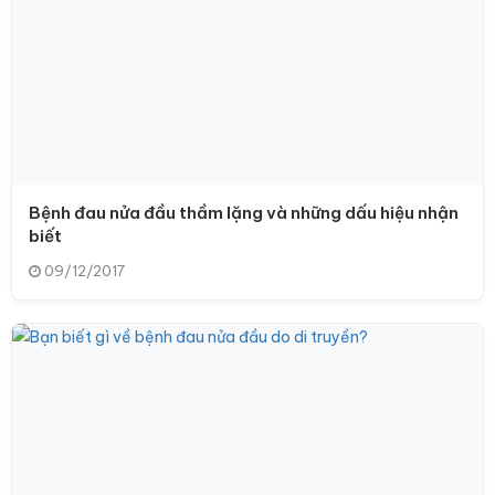
Bệnh đau nửa đầu thầm lặng và những dấu hiệu nhận
biết
09/12/2017