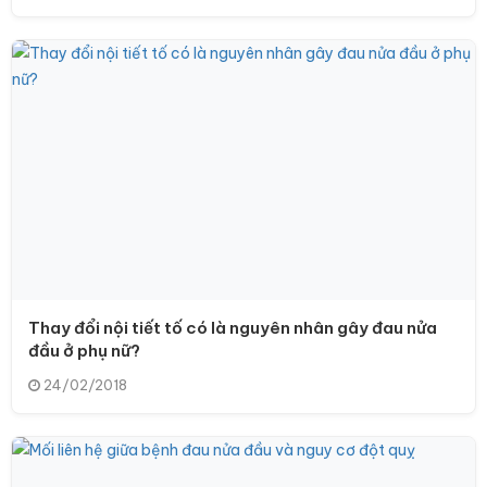
Thay đổi nội tiết tố có là nguyên nhân gây đau nửa
đầu ở phụ nữ?
24/02/2018