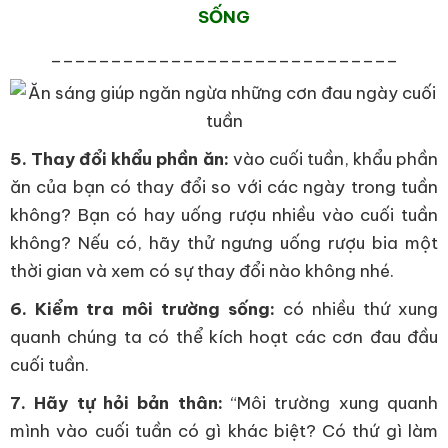
SỐNG
_____________________________
5. Thay đổi khẩu phần ăn:
vào cuối tuần, khẩu phần
ăn của bạn có thay đổi so với các ngày trong tuần
không? Bạn có hay uống rượu nhiều vào cuối tuần
không? Nếu có, hãy thử ngưng uống rượu bia một
thời gian và xem có sự thay đổi nào không nhé.
6. Kiểm tra môi trường sống:
có nhiều thứ xung
quanh chúng ta có thể kích hoạt các cơn đau đầu
cuối tuần.
7. Hãy tự hỏi bản thân:
“Môi trường xung quanh
mình vào cuối tuần có gì khác biệt? Có thứ gì làm