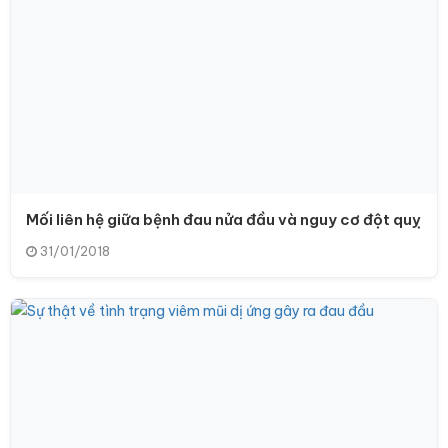
Mối liên hệ giữa bệnh đau nửa đầu và nguy cơ đột quỵ
31/01/2018