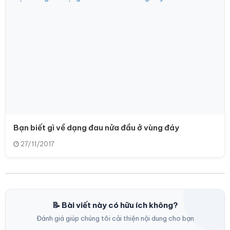
Bạn biết gì về dạng đau nửa đầu ở vùng đáy
27/11/2017
📝 Bài viết này có hữu ích không?
Đánh giá giúp chúng tôi cải thiện nội dung cho bạn