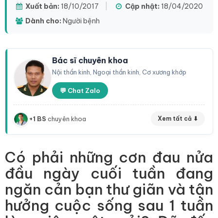
Xuất bản:
18/10/2017
|
Cập nhật:
18/04/2020
Dành cho:
Người bệnh
Bác sĩ chuyên khoa
Nội thần kinh, Ngoại thần kinh, Cơ xương khớp
💬 Chat Zalo
+1 BS
chuyên khoa
Xem tất cả ⬇
Có phải những cơn đau nửa
đầu ngày cuối tuần đang
ngăn cản bạn thư giãn và tận
hưởng cuộc sống sau 1 tuần