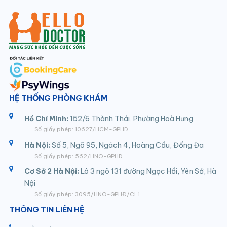
HỆ THỐNG PHÒNG KHÁM
Hồ Chí Minh:
152/6 Thành Thái, Phường Hoà Hưng
Số giấy phép: 10627/HCM-GPHD
Hà Nội:
Số 5, Ngõ 95, Ngách 4, Hoàng Cầu, Đống Đa
Số giấy phép: 562/HNO-GPHD
Cơ Sở 2 Hà Nội:
Lô 3 ngõ 131 đường Ngọc Hồi, Yên Sở, Hà
Nội
Số giấy phép: 3095/HNO-GPHĐ/CL1
THÔNG TIN LIÊN HỆ