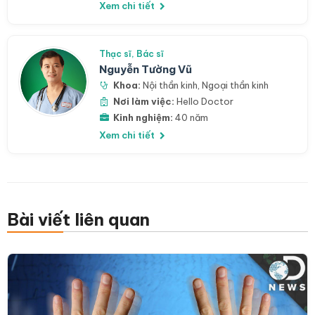
Xem chi tiết
Thạc sĩ, Bác sĩ
Nguyễn Tường Vũ
Khoa:
Nội thần kinh
,
Ngoại thần kinh
Nơi làm việc:
Hello Doctor
Kinh nghiệm:
40 năm
Xem chi tiết
Bài viết liên quan