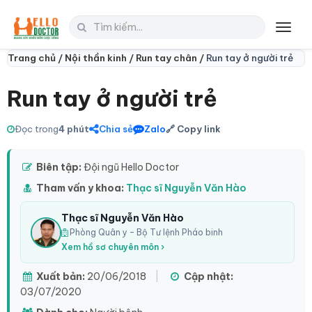
Toggl
navig
Trang chủ /
Nội thần kinh /
Run tay chân /
Run tay ở người trẻ
Run tay ở người trẻ
Đọc trong
4 phút
Chia sẻ
Zalo
🔗 Copy link
Biên tập:
Đội ngũ Hello Doctor
Tham vấn y khoa:
Thạc sĩ Nguyễn Văn Hào
Thạc sĩ Nguyễn Văn Hào
Phòng Quân y – Bộ Tư lệnh Pháo binh
Xem hồ sơ chuyên môn ›
Xuất bản:
20/06/2018
|
Cập nhật:
03/07/2020