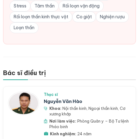
Stress
Tâm thần
Rối loạn vận động
Rối loạn thần kinh thực vật
Co giật
Nghiện rượu
Loạn thần
Bác sĩ điều trị
Thạc sĩ
Nguyễn Văn Hào
Khoa:
Nội thần kinh
,
Ngoại thần kinh
,
Cơ
xương khớp
Nơi làm việc:
Phòng Quân y – Bộ Tư lệnh
Pháo binh
Kinh nghiệm:
24 năm