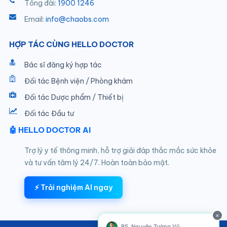
Tổng đài:
1900 1246
Email:
info@chaobs.com
HỢP TÁC CÙNG HELLO DOCTOR
Bác sĩ đăng ký hợp tác
Đối tác Bệnh viện / Phòng khám
Đối tác Dược phẩm / Thiết bị
Đối tác Đầu tư
🤖 HELLO DOCTOR AI
Trợ lý y tế thông minh, hỗ trợ giải đáp thắc mắc sức khỏe
và tư vấn tâm lý 24/7. Hoàn toàn bảo mật.
⚡ Trải nghiệm AI ngay
×
BS. Nguyễn Tường Vũ