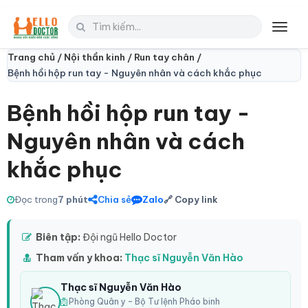
Toggl
navig
Trang chủ /
Nội thần kinh /
Run tay chân /
Bệnh hồi hộp run tay - Nguyên nhân và cách khắc phục
Bệnh hồi hộp run tay -
Nguyên nhân và cách
khắc phục
Đọc trong
7 phút
Chia sẻ
Zalo
🔗 Copy link
Biên tập:
Đội ngũ Hello Doctor
Tham vấn y khoa:
Thạc sĩ Nguyễn Văn Hào
Thạc sĩ Nguyễn Văn Hào
Phòng Quân y – Bộ Tư lệnh Pháo binh