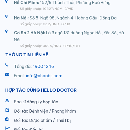
Hồ Chí Minh:
152/6 Thành Thái, Phường Hoà Hưng
Số giấy phép: 10627/HCM-GPHD
Hà Nội:
Số 5, Ngõ 95, Ngách 4, Hoàng Cầu, Đống Đa
Số giấy phép: 562/HNO-GPHD
Cơ Sở 2 Hà Nội:
Lô 3 ngõ 131 đường Ngọc Hồi, Yên Sở, Hà
Nội
Số giấy phép: 3095/HNO-GPHĐ/CL1
THÔNG TIN LIÊN HỆ
Tổng đài:
1900 1246
Email:
info@chaobs.com
HỢP TÁC CÙNG HELLO DOCTOR
Bác sĩ đăng ký hợp tác
Đối tác Bệnh viện / Phòng khám
Đối tác Dược phẩm / Thiết bị
Đối tác Đầu tư