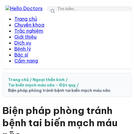
Togg
navi
Trang chủ
Chuyên khoa
Trắc nghiệm
Giới thiệu
Dịch vụ
Bệnh lý
Bác sĩ
Cẩm nang
Trang chủ /
Ngoại thần kinh /
Tai biến mạch máu não - Đột quỵ /
Biện pháp phòng tránh bệnh tai biến mạch máu não
Biện pháp phòng tránh
bệnh tai biến mạch máu