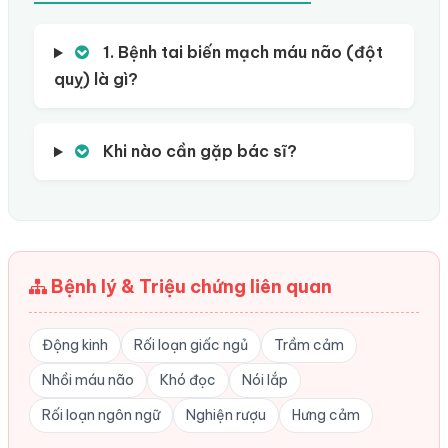
1. Bệnh tai biến mạch máu não (đột
quỵ) là gì?
Khi nào cần gặp bác sĩ?
Bệnh lý & Triệu chứng liên quan
Động kinh
Rối loạn giấc ngủ
Trầm cảm
Nhồi máu não
Khó đọc
Nói lắp
Rối loạn ngôn ngữ
Nghiện rượu
Hưng cảm