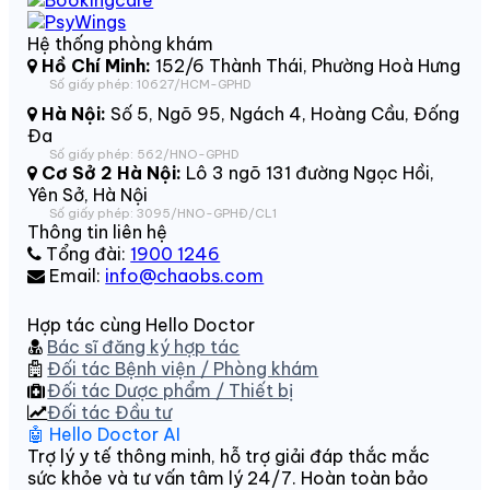
Hệ thống phòng khám
Hồ Chí Minh:
152/6 Thành Thái, Phường Hoà Hưng
Số giấy phép: 10627/HCM-GPHD
Hà Nội:
Số 5, Ngõ 95, Ngách 4, Hoàng Cầu, Đống
Đa
Số giấy phép: 562/HNO-GPHD
Cơ Sở 2 Hà Nội:
Lô 3 ngõ 131 đường Ngọc Hồi,
Yên Sở, Hà Nội
Số giấy phép: 3095/HNO-GPHĐ/CL1
Thông tin liên hệ
Tổng đài:
1900 1246
Email:
info@chaobs.com
Hợp tác cùng Hello Doctor
Bác sĩ đăng ký hợp tác
Đối tác Bệnh viện / Phòng khám
Đối tác Dược phẩm / Thiết bị
Đối tác Đầu tư
🤖 Hello Doctor AI
Trợ lý y tế thông minh, hỗ trợ giải đáp thắc mắc
sức khỏe và tư vấn tâm lý 24/7. Hoàn toàn bảo