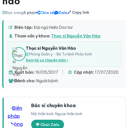
não
Đọc trong
5 phút
Chia sẻ
Zalo
🔗 Copy link
Biên tập:
Đội ngũ Hello Doctor
Tham vấn y khoa:
Thạc sĩ Nguyễn Văn Hào
Thạc sĩ Nguyễn Văn Hào
Phòng Quân y – Bộ Tư lệnh Pháo binh
Xem hồ sơ chuyên môn ›
Xuất bản:
19/05/2017
|
Cập nhật:
17/07/2020
Dành cho:
Người bệnh
Bác sĩ chuyên khoa
Nội thần kinh, Ngoại thần kinh
💬 Chat Zalo