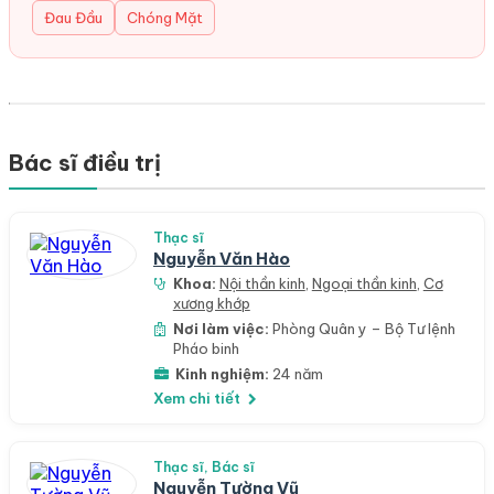
Đau Đầu
Chóng Mặt
Bác sĩ điều trị
Thạc sĩ
Nguyễn Văn Hào
Khoa:
Nội thần kinh
,
Ngoại thần kinh
,
Cơ
xương khớp
Nơi làm việc:
Phòng Quân y – Bộ Tư lệnh
Pháo binh
Kinh nghiệm:
24 năm
Xem chi tiết
Thạc sĩ, Bác sĩ
Nguyễn Tường Vũ