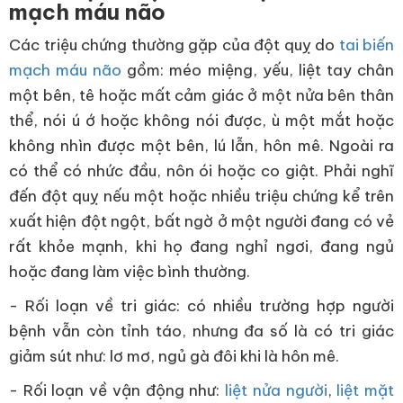
mạch máu não
Các triệu chứng thường gặp của đột quỵ do
tai biến
mạch máu não
gồm: méo miệng, yếu, liệt tay chân
một bên, tê hoặc mất cảm giác ở một nửa bên thân
thể, nói ú ớ hoặc không nói được, ù một mắt hoặc
không nhìn được một bên, lú lẫn, hôn mê. Ngoài ra
có thể có nhức đầu, nôn ói hoặc co giật. Phải nghĩ
đến đột quỵ nếu một hoặc nhiều triệu chứng kể trên
xuất hiện đột ngột, bất ngờ ở một người đang có vẻ
rất khỏe mạnh, khi họ đang nghỉ ngơi, đang ngủ
hoặc đang làm việc bình thường.
- Rối loạn về tri giác: có nhiều trường hợp người
bệnh vẫn còn tỉnh táo, nhưng đa số là có tri giác
giảm sút như: lơ mơ, ngủ gà đôi khi là hôn mê.
- Rối loạn về vận động như:
liệt nửa người
,
liệt mặt