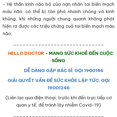
- Hệ thần kinh não bộ của nạn nhân tai biến mạch
máu não, có thể bị tàn phá nhanh chóng và kinh
khủng, khi những người chung quanh không phát
hiện ra được các triệu chứng cuả tai biến mạch máu
não.
_____________________________
HELLO DOCTOR
-
MANG SỨC KHOẺ ĐẾN CUỘC
SỐNG
DỄ DÀNG GẶP BÁC SĨ: GỌI 1900146
GIẢI QUYẾT VẤN ĐỀ SỨC KHỎE LẬP TỨC: GỌI
19001246
(Liên lạc qua điện thoại, trước khi đến trực tiếp cơ
quan y tế, để tránh lây nhiễm Covid-19)
_____________________________