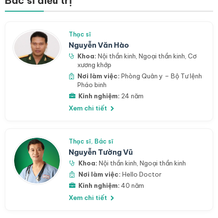
Bác sĩ điều trị
Thạc sĩ
Nguyễn Văn Hào
Khoa:
Nội thần kinh
,
Ngoại thần kinh
,
Cơ
xương khớp
Nơi làm việc:
Phòng Quân y – Bộ Tư lệnh
Pháo binh
Kinh nghiệm:
24 năm
Xem chi tiết
Thạc sĩ, Bác sĩ
Nguyễn Tường Vũ
Khoa:
Nội thần kinh
,
Ngoại thần kinh
Nơi làm việc:
Hello Doctor
Kinh nghiệm:
40 năm
Xem chi tiết