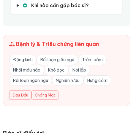
Khi nào cần gặp bác sĩ?
Bệnh lý & Triệu chứng liên quan
Động kinh
Rối loạn giấc ngủ
Trầm cảm
Nhồi máu não
Khó đọc
Nói lắp
Rối loạn ngôn ngữ
Nghiện rượu
Hưng cảm
Đau Đầu
Chóng Mặt