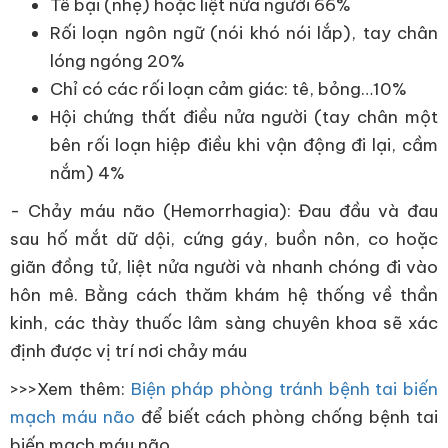
Tê bại (nhẹ) hoặc liệt nửa người 66%
Rối loạn ngôn ngữ (nói khó nói lắp), tay chân
lóng ngóng 20%
Chỉ có các rối loạn cảm giác: tê, bỏng…10%
Hội chứng thất điều nửa người (tay chân một
bên rối loạn hiệp điều khi vận động đi lại, cầm
nắm) 4%
- Chảy máu não (Hemorrhagia): Đau đầu và đau
sau hố mắt dữ dội, cứng gáy, buồn nôn, co hoặc
giãn đồng tử, liệt nửa người và nhanh chóng đi vào
hôn mê. Bằng cách thăm khám hệ thống về thần
kinh, các thày thuốc lâm sàng chuyên khoa sẽ xác
định được vị trí nơi chảy máu
>>>Xem thêm:
Biện pháp phòng tránh bệnh tai biến
mạch máu não
để biết cách phòng chống bệnh tai
biến mạch máu não.