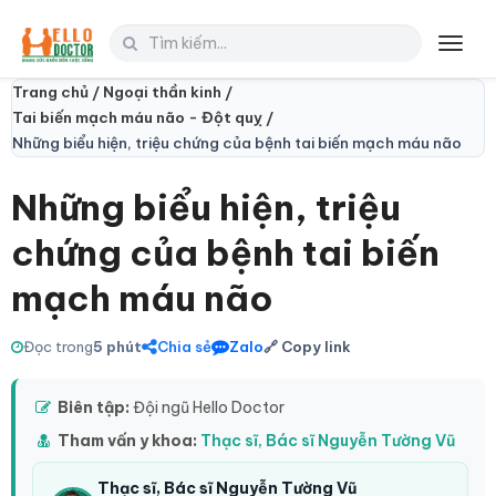
Toggl
navig
Trang chủ /
Ngoại thần kinh /
Tai biến mạch máu não - Đột quỵ /
Những biểu hiện, triệu chứng của bệnh tai biến mạch máu não
Những biểu hiện, triệu
chứng của bệnh tai biến
mạch máu não
Đọc trong
5 phút
Chia sẻ
Zalo
🔗 Copy link
Biên tập:
Đội ngũ Hello Doctor
Tham vấn y khoa:
Thạc sĩ, Bác sĩ Nguyễn Tường Vũ
Thạc sĩ, Bác sĩ Nguyễn Tường Vũ