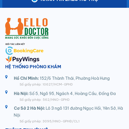
HỆ THỐNG PHÒNG KHÁM
Hồ Chí Minh:
152/6 Thành Thái, Phường Hoà Hưng
Số giấy phép: 10627/HCM-GPHD
Hà Nội:
Số 5, Ngõ 95, Ngách 4, Hoàng Cầu, Đống Đa
Số giấy phép: 562/HNO-GPHD
Cơ Sở 2 Hà Nội:
Lô 3 ngõ 131 đường Ngọc Hồi, Yên Sở, Hà
Nội
Số giấy phép: 3095/HNO-GPHĐ/CL1