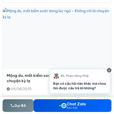
×
Mộng du, mất kiểm soát trong lúc ngủ – Không chỉ là
BS. Phạm Hồng Phát
chuyện kỳ lạ
Bạn có câu hỏi nào khác mà chưa
tìm được câu trả lời không?
09/08/2025
Chat Zalo
Gọi BS
Bảo mật