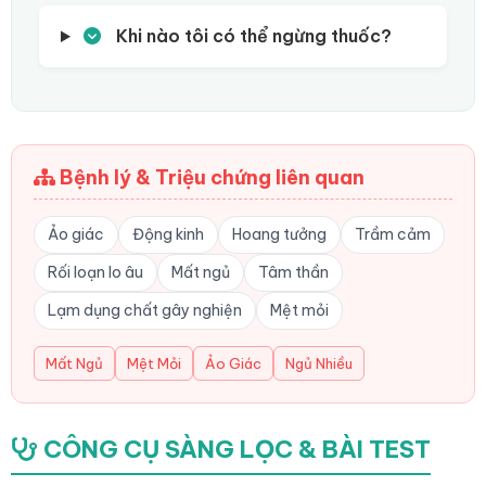
Khi nào tôi có thể ngừng thuốc?
Bệnh lý & Triệu chứng liên quan
Ảo giác
Động kinh
Hoang tưởng
Trầm cảm
Rối loạn lo âu
Mất ngủ
Tâm thần
Lạm dụng chất gây nghiện
Mệt mỏi
Mất Ngủ
Mệt Mỏi
Ảo Giác
Ngủ Nhiều
CÔNG CỤ SÀNG LỌC & BÀI TEST