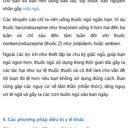
cho bạn và bạn nên uống bao lâu, tùy thuộc vào nguyên
nhân gây
mất ngủ
.
Các khuyến cáo chỉ ra nên uống thuốc ngủ ngắn hạn. Ví dụ
thuốc benzodiazepine như triazolam uống ít hơn hai đến ba
tuần và chỉ sáu đến tám tuần đối với thuốc
nonbenzodiazepine (thuốc Z) như zolpidem, hoặc ambien.
Ngoài các lợi ích như thiết lập lại chu kỳ giấc ngủ, giúp bạn
ngủ ngon hơn, thuốc ngủ sử dụng trong thời gian dài gây ra
các tác hại như sự lệ thuộc thuốc và có thể làm cho vấn đề
rối loạn tồi tệ hơn nếu bạn không sử dụng đúng cách. Bạn
cũng gặp các nguy cơ về tâm thần (nhận thức), tăng nguy
cơ té ngã và gây ra các cơn buồn ngủ vào ban ngày.
6. Các phương pháp điều trị y tế khác