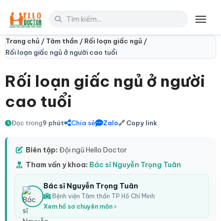
Toggl
Trang chủ /
Tâm thần /
Rối loạn giấc ngủ /
Rối loạn giấc ngủ ở người cao tuổi
Rối loạn giấc ngủ ở người
cao tuổi
Đọc trong
9 phút
Chia sẻ
Zalo
🔗 Copy link
Biên tập:
Đội ngũ Hello Doctor
Tham vấn y khoa:
Bác sĩ Nguyễn Trọng Tuân
Bác sĩ Nguyễn Trọng Tuân
Bệnh viện Tâm thần TP Hồ Chí Minh
Xem hồ sơ chuyên môn ›