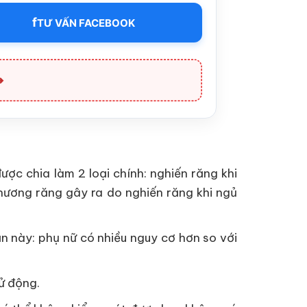
f
TƯ VẤN FACEBOOK
➔
ợc chia làm 2 loại chính: nghiến răng khi
 thương răng gây ra do nghiến răng khi ngủ
n này: phụ nữ có nhiều nguy cơ hơn so với
cử động.