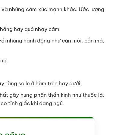
ng và những cảm xúc mạnh khác. Ước lượng
 thắng hay quá nhạy cảm.
 với những hành động như căn môi, cắn má,
ăng.
y răng so le ở hàm trên hay dưới.
ất gây hung phấn thần kinh như thuốc lá,
co tỉnh giấc khi đang ngủ.