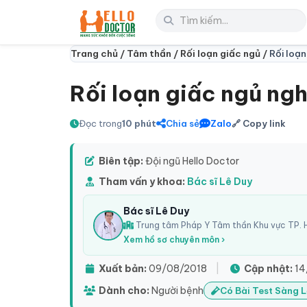
Trang chủ /
Tâm thần /
Rối loạn giấc ngủ /
Rối loạn
Rối loạn giấc ngủ nghi
Đọc trong
10 phút
Chia sẻ
Zalo
🔗 Copy link
Biên tập:
Đội ngũ Hello Doctor
Tham vấn y khoa:
Bác sĩ Lê Duy
Bác sĩ Lê Duy
Trung tâm Pháp Y Tâm thần Khu vực TP. H
Xem hồ sơ chuyên môn ›
Xuất bản:
09/08/2018
|
Cập nhật:
14
Dành cho:
Người bệnh
Có Bài Test Sàng 