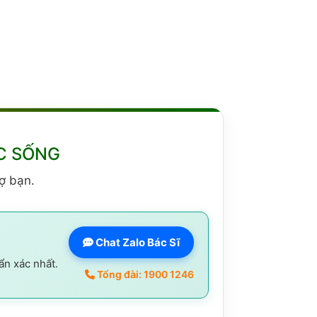
C SỐNG
ợ bạn.
Chat Zalo Bác Sĩ
ẩn xác nhất.
Tổng đài: 1900 1246