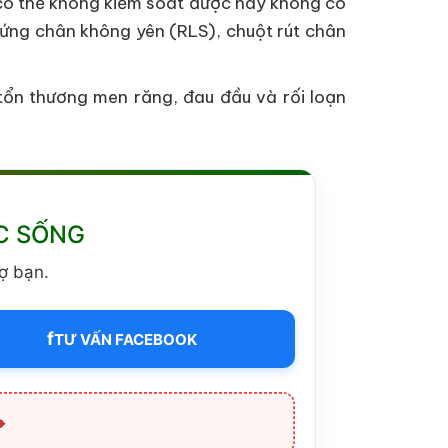
 có thể không kiểm soát được hay không có
hứng chân không yên (RLS), chuột rút chân
 tổn thương men răng, đau đầu và rối loạn
C SỐNG
ợ bạn.
f
TƯ VẤN FACEBOOK
➔