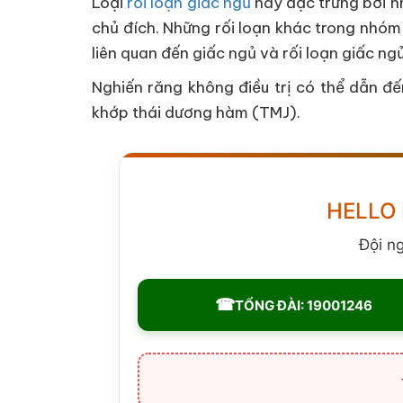
Loại
rối loạn giấc ngủ
này đặc trưng bởi n
chủ đích. Những rối loạn khác trong nhóm
liên quan đến giấc ngủ và rối loạn giấc ng
Nghiến răng không điều trị có thể dẫn đế
khớp thái dương hàm (TMJ).
HELLO
Đội n
☎
TỔNG ĐÀI: 19001246