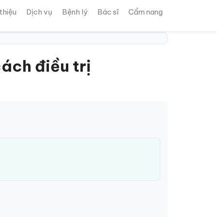
 thiệu
Dịch vụ
Bệnh lý
Bác sĩ
Cẩm nang
ch điều trị