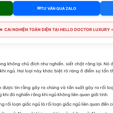
✉
TƯ VẤN QUA ZALO
★ CAI NGHIỆN TOÀN DIỆN TẠI HELLO DOCTOR LUXURY 
g không chủ đích như nghiến, siết chặt răng lại. Nó đư
 khi ngủ. Hai loại này khác biệt rõ ràng ở điểm sự tổn
được tin rằng gây ra chúng và tần suất gây ra rối loạ
g khi đó nghiến răng khi ngủ không liên quan giới tính.
 rối loạn giấc ngủ là rối loạn giấc ngủ liên quan đến 