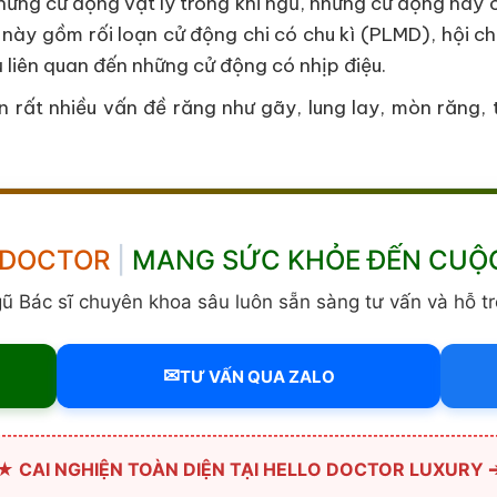
hững cử động vật lý trong khi ngủ, những cử động này
 này gồm rối loạn cử động chi có chu kì (PLMD), hội c
ủ liên quan đến những cử động có nhịp điệu.
n rất nhiều vấn đề răng như gãy, lung lay, mòn răng,
 DOCTOR
|
MANG SỨC KHỎE ĐẾN CUỘ
gũ Bác sĩ chuyên khoa sâu luôn sẵn sàng tư vấn và hỗ tr
✉
TƯ VẤN QUA ZALO
★ CAI NGHIỆN TOÀN DIỆN TẠI HELLO DOCTOR LUXURY 