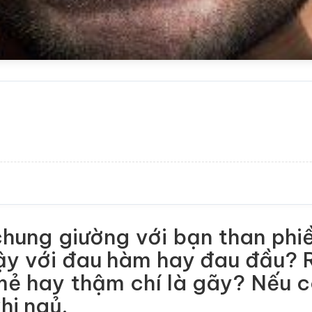
hung giường với bạn than phi
dậy với đau hàm hay đau đầu? 
 mẻ hay thậm chí là gãy? Nếu c
khi ngủ.