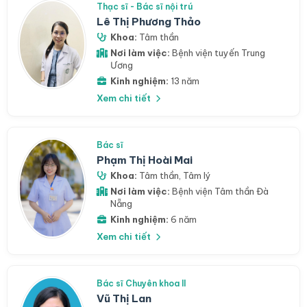
Thạc sĩ - Bác sĩ nội trú
Lê Thị Phương Thảo
Khoa:
Tâm thần
Nơi làm việc:
Bệnh viện tuyến Trung
Ương
Kinh nghiệm:
13 năm
Xem chi tiết
Bác sĩ
Phạm Thị Hoài Mai
Khoa:
Tâm thần
,
Tâm lý
Nơi làm việc:
Bệnh viện Tâm thần Đà
Nẵng
Kinh nghiệm:
6 năm
Xem chi tiết
Bác sĩ Chuyên khoa II
Vũ Thị Lan