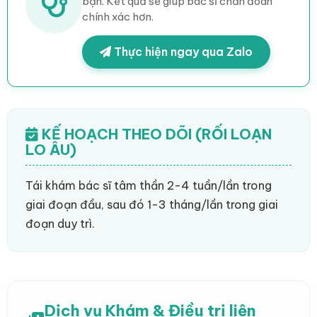
bạn. Kết quả sẽ giúp bác sĩ chẩn đoán
chính xác hơn.
Thực hiện ngay qua Zalo
KẾ HOẠCH THEO DÕI (RỐI LOẠN
LO ÂU)
Tái khám bác sĩ tâm thần 2-4 tuần/lần trong
giai đoạn đầu, sau đó 1-3 tháng/lần trong giai
đoạn duy trì.
Dịch vụ Khám & Điều trị liên