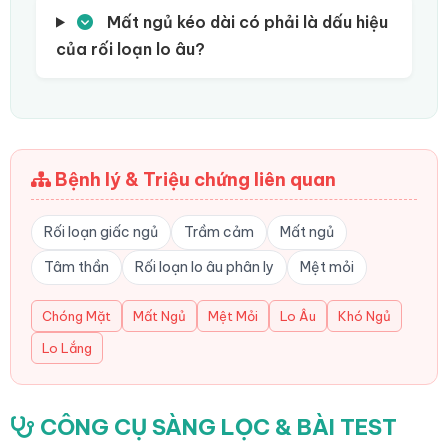
Mất ngủ kéo dài có phải là dấu hiệu
của rối loạn lo âu?
Bệnh lý & Triệu chứng liên quan
Rối loạn giấc ngủ
Trầm cảm
Mất ngủ
Tâm thần
Rối loạn lo âu phân ly
Mệt mỏi
Chóng Mặt
Mất Ngủ
Mệt Mỏi
Lo Âu
Khó Ngủ
Lo Lắng
CÔNG CỤ SÀNG LỌC & BÀI TEST