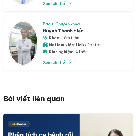
Xem chi tiết
Bác sĩ Chuyên khoa II
Huỳnh Thanh Hiển
Khoa:
Tâm thần
Nơi làm việc:
Hello Doctor
Kinh nghiệm:
41 năm
Xem chi tiết
Bài viết liên quan