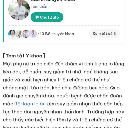
Tâm thần
💬 Chat Zalo
+10 BS
chuyên khoa
Xem tất cả ⬇
[Tóm tắt Y khoa]
Một phụ nữ trung niên đến khám vì tình trạng lo lắng
kéo dài, dễ buồn, suy giảm trí nhớ, ngủ không sâu
giấc và xuất hiện nhiều triệu chứng cơ thể như
chóng mặt, táo bón, khó chịu đường tiêu hóa. Qua
đánh giá chuyên khoa, người bệnh được chẩn đoán
mắc
Rối loạn lo âu
kèm suy giảm nhận thức cần tiếp
tục theo dõi nguyên nhân thần kinh. Trường hợp này
cho thấy các biểu hiện tâm lý và triệu chứng cơ thể
kéo dài không nên bị xem nhẹ hoặc chỉ quy cho áp