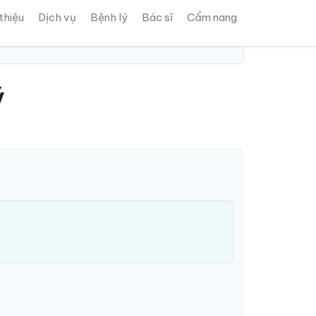
 thiệu
Dịch vụ
Bệnh lý
Bác sĩ
Cẩm nang
ý