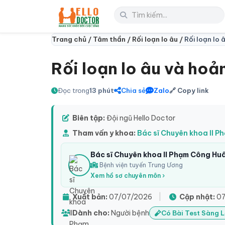
Trang chủ /
Tâm thần /
Rối loạn lo âu /
Rối loạn lo
Rối loạn lo âu và hoả
Đọc trong
13 phút
Chia sẻ
Zalo
🔗 Copy link
Biên tập:
Đội ngũ Hello Doctor
Tham vấn y khoa:
Bác sĩ Chuyên khoa II 
Bác sĩ Chuyên khoa II Phạm Công Hu
Bệnh viện tuyến Trung Ương
Xem hồ sơ chuyên môn ›
Xuất bản:
07/07/2026
|
Cập nhật:
07
Dành cho:
Người bệnh
Có Bài Test Sàng 