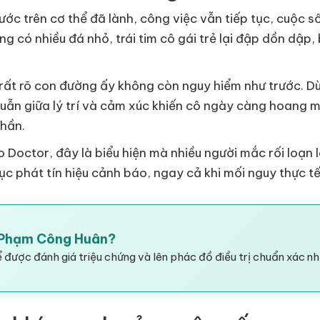
xước trên cơ thể đã lành, công việc vẫn tiếp tục, cuộc s
 có nhiều đá nhỏ, trái tim cô gái trẻ lại đập dồn dập, 
u rất rõ con đường ấy không còn nguy hiểm như trước. D
huẫn giữa lý trí và cảm xúc khiến cô ngày càng hoang 
thần.
o Doctor, đây là biểu hiện mà nhiều người mắc rối loạn
tục phát tín hiệu cảnh báo, ngay cả khi mối nguy thực t
I Phạm Công Huân?
 được đánh giá triệu chứng và lên phác đồ điều trị chuẩn xác nh