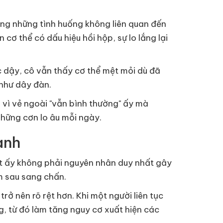
ong những tình huống không liên quan đến
cơ thể có dấu hiệu hồi hộp, sự lo lắng lại
 dậy, cô vẫn thấy cơ thể mệt mỏi dù đã
 như dây đàn.
h vì vẻ ngoài "vẫn bình thường" ấy mà
những cơn lo âu mỗi ngày.
anh
mát ấy không phải nguyên nhân duy nhất gây
m sau sang chấn.
rở nên rõ rệt hơn. Khi một người liên tục
g, từ đó làm tăng nguy cơ xuất hiện các