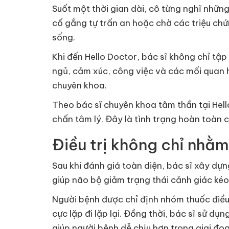
Suốt một thời gian dài, cô từng nghĩ những
cố gắng tự trấn an hoặc chờ các triệu chứn
sống.
Khi đến Hello Doctor, bác sĩ không chỉ tập
ngủ, cảm xúc, công việc và các mối quan hệ
chuyên khoa.
Theo bác sĩ chuyên khoa tâm thần tại Hel
chấn tâm lý. Đây là tình trạng hoàn toàn c
Điều trị không chỉ nhằm
Sau khi đánh giá toàn diện, bác sĩ xây dựng
giúp não bộ giảm trạng thái cảnh giác kéo
Người bệnh được chỉ định nhóm thuốc điều 
cực lặp đi lặp lại. Đồng thời, bác sĩ sử d
giúp người bệnh dễ chịu hơn trong giai đo