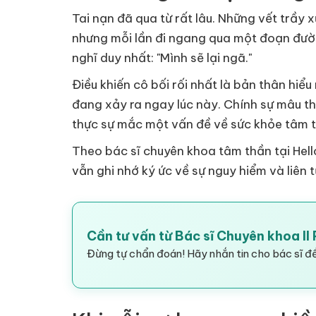
Tai nạn đã qua từ rất lâu. Những vết trầy 
nhưng mỗi lần đi ngang qua một đoạn đường
nghĩ duy nhất: "Mình sẽ lại ngã."
Điều khiến cô bối rối nhất là bản thân hiể
đang xảy ra ngay lúc này. Chính sự mâu t
thực sự mắc một vấn đề về sức khỏe tâm 
Theo bác sĩ chuyên khoa tâm thần tại Hell
vẫn ghi nhớ ký ức về sự nguy hiểm và liên 
Cần tư vấn từ Bác sĩ Chuyên khoa I
Đừng tự chẩn đoán! Hãy nhắn tin cho bác sĩ để