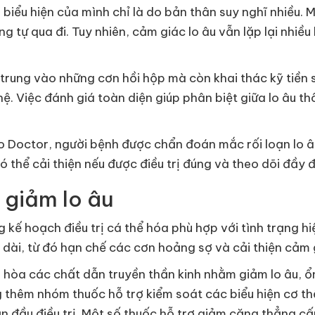
 biểu hiện của mình chỉ là do bản thân suy nghĩ nhiều. 
g tự qua đi. Tuy nhiên, cảm giác lo âu vẫn lặp lại nhi
 trung vào những cơn hồi hộp mà còn khai thác kỹ tiền 
. Việc đánh giá toàn diện giúp phân biệt giữa lo âu th
lo Doctor, người bệnh được chẩn đoán mắc rối loạn lo 
ó thể cải thiện nếu được điều trị đúng và theo dõi đầy đ
 giảm lo âu
 kế hoạch điều trị cá thể hóa phù hợp với tình trạng hiệ
 dài, từ đó hạn chế các cơn hoảng sợ và cải thiện cảm
hòa các chất dẫn truyền thần kinh nhằm giảm lo âu, ổn
ụng thêm nhóm thuốc hỗ trợ kiểm soát các biểu hiện cơ t
ạn đầu điều trị. Một số thuốc hỗ trợ giảm căng thẳng cấ