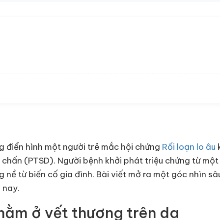
ng điển hình một người trẻ mắc hội chứng
Rối loạn lo âu
k
 chấn (PTSD). Người bệnh khởi phát triệu chứng từ một
 nề từ biến cố gia đình. Bài viết mở ra một góc nhìn sâu
 nay.
nằm ở vết thương trên da