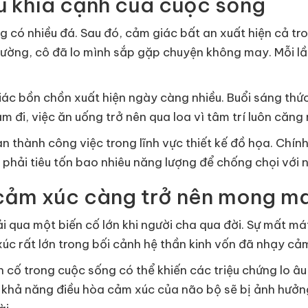
ều khía cạnh của cuộc sống
 có nhiều đá. Sau đó, cảm giác bất an xuất hiện cả tr
ường, cô đã lo mình sắp gặp chuyện không may. Mỗi lần 
ác bồn chồn xuất hiện ngày càng nhiều. Buổi sáng thức
 đi, việc ăn uống trở nên qua loa vì tâm trí luôn căng
àn thành công việc trong lĩnh vực thiết kế đồ họa. Chín
phải tiêu tốn bao nhiêu năng lượng để chống chọi với 
n cảm xúc càng trở nên mong m
trải qua một biến cố lớn khi người cha qua đời. Sự mất 
xúc rất lớn trong bối cảnh hệ thần kinh vốn đã nhạy cả
 cố trong cuộc sống có thể khiến các triệu chứng lo âu t
u, khả năng điều hòa cảm xúc của não bộ sẽ bị ảnh hưởn