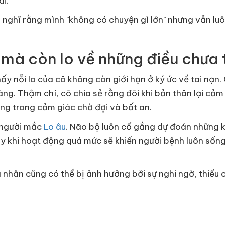
i.
ời nghĩ rằng mình "không có chuyện gì lớn" nhưng vẫn l
, mà còn lo về những điều chưa
ấy nỗi lo của cô không còn giới hạn ở ký ức về tai nạn
àng. Thậm chí, cô chia sẻ rằng đôi khi bản thân lại cảm
sống trong cảm giác chờ đợi và bất an.
 người mắc
Lo âu
. Não bộ luôn cố gắng dự đoán những 
ày khi hoạt động quá mức sẽ khiến người bệnh luôn sống
á nhân cũng có thể bị ảnh hưởng bởi sự nghi ngờ, thiế
i