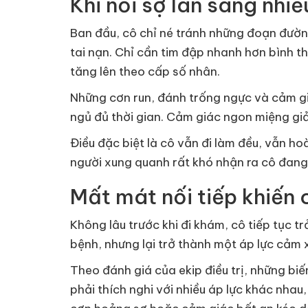
Khi nỗi sợ lan sang nhi
Ban đầu, cô chỉ né tránh những đoạn đường
tai nạn. Chỉ cần tim đập nhanh hơn bình th
tăng lên theo cấp số nhân.
Những cơn run, đánh trống ngực và cảm gi
ngủ đủ thời gian. Cảm giác ngon miệng giảm
Điều đặc biệt là cô vẫn đi làm đều, vẫn ho
người xung quanh rất khó nhận ra cô đang 
Mất mát nối tiếp khiế
Không lâu trước khi đi khám, cô tiếp tục 
bệnh, nhưng lại trở thành một áp lực cảm 
Theo đánh giá của ekip điều trị, những biến
phải thích nghi với nhiều áp lực khác nha