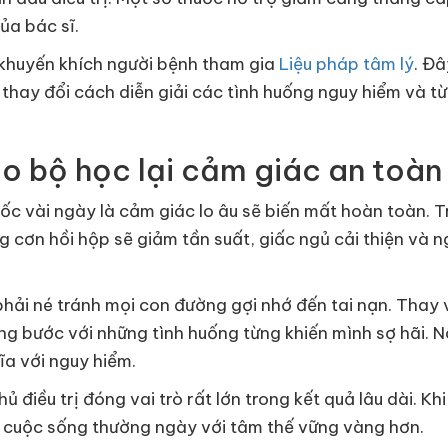
ủa bác sĩ.
g khuyến khích người bệnh tham gia
Liệu pháp tâm lý
. Đ
, thay đổi cách diễn giải các tình huống nguy hiểm và t
ão bộ học lại cảm giác an toàn
ốc vài ngày là cảm giác lo âu sẽ biến mất hoàn toàn. Tr
ững cơn hồi hộp sẽ giảm tần suất, giấc ngủ cải thiện và 
hải né tránh mọi con đường gợi nhớ đến tai nạn. Thay 
ừng bước với những tình huống từng khiến mình sợ hãi. N
ĩa với nguy hiểm.
hủ điều trị đóng vai trò rất lớn trong kết quả lâu dài. K
và cuộc sống thường ngày với tâm thế vững vàng hơn.