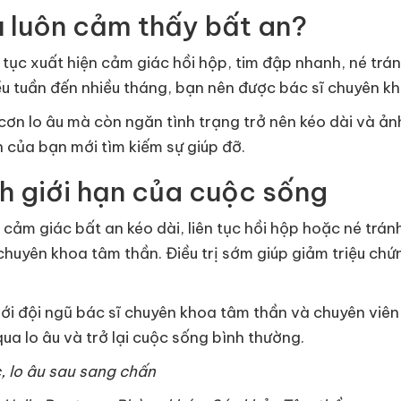
u luôn cảm thấy bất an?
 tục xuất hiện cảm giác hồi hộp, tim đập nhanh, né trán
ều tuần đến nhiều tháng, bạn nên được bác sĩ chuyên k
 cơn lo âu mà còn ngăn tình trạng trở nên kéo dài và 
h của bạn mới tìm kiếm sự giúp đỡ.
nh giới hạn của cuộc sống
ảm giác bất an kéo dài, liên tục hồi hộp hoặc né tránh
chuyên khoa tâm thần. Điều trị sớm giúp giảm triệu chứ
i đội ngũ bác sĩ chuyên khoa tâm thần và chuyên viên 
a lo âu và trở lại cuộc sống bình thường.
c, lo âu sau sang chấn