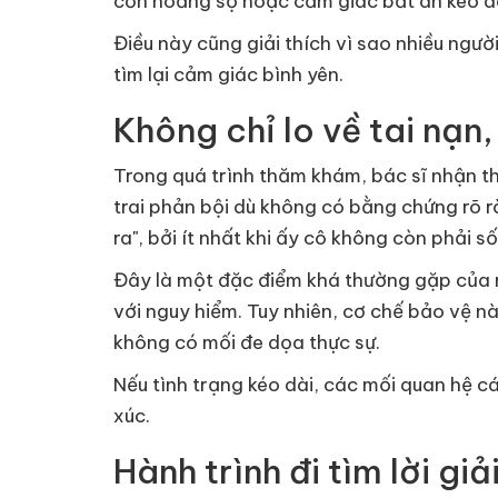
cơn hoảng sợ hoặc cảm giác bất an kéo dà
Điều này cũng giải thích vì sao nhiều ngư
tìm lại cảm giác bình yên.
Không chỉ lo về tai nạn
Trong quá trình thăm khám, bác sĩ nhận th
trai phản bội dù không có bằng chứng rõ r
ra", bởi ít nhất khi ấy cô không còn phải 
Đây là một đặc điểm khá thường gặp của
với nguy hiểm. Tuy nhiên, cơ chế bảo vệ n
không có mối đe dọa thực sự.
Nếu tình trạng kéo dài, các mối quan hệ c
xúc.
Hành trình đi tìm lời giả