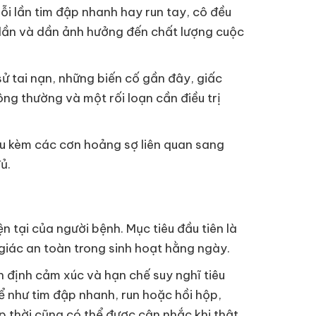
Mỗi lần tim đập nhanh hay run tay, cô đều
ều lần và dần ảnh hưởng đến chất lượng cuộc
sử tai nạn, những biến cố gần đây, giấc
ông thường và một rối loạn cần điều trị
âu kèm các cơn hoảng sợ liên quan sang
ủ.
n tại của người bệnh. Mục tiêu đầu tiên là
 giác an toàn trong sinh hoạt hằng ngày.
 định cảm xúc và hạn chế suy nghĩ tiêu
hể như tim đập nhanh, run hoặc hồi hộp,
p thời cũng có thể được cân nhắc khi thật