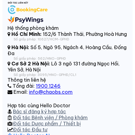
Hệ thống phòng khám
Hồ Chí Minh:
152/6 Thành Thái, Phường Hoà Hưng
Số giấy phép: 10627/HCM-GPHD
Hà Nội:
Số 5, Ngõ 95, Ngách 4, Hoàng Cầu, Đống
Đa
Số giấy phép: 562/HNO-GPHD
Cơ Sở 2 Hà Nội:
Lô 3 ngõ 131 đường Ngọc Hồi,
Yên Sở, Hà Nội
Số giấy phép: 3095/HNO-GPHĐ/CL1
Thông tin liên hệ
Tổng đài:
1900 1246
Email:
info@chaobs.com
Hợp tác cùng Hello Doctor
Bác sĩ đăng ký hợp tác
Đối tác Bệnh viện / Phòng khám
Đối tác Dược phẩm / Thiết bị
Đối tác Đầu tư