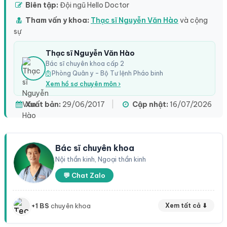
Biên tập:
Đội ngũ Hello Doctor
Tham vấn y khoa:
Thạc sĩ Nguyễn Văn Hào
và cộng
sự
Thạc sĩ Nguyễn Văn Hào
Bác sĩ chuyên khoa cấp 2
Phòng Quân y – Bộ Tư lệnh Pháo binh
Xem hồ sơ chuyên môn ›
Xuất bản:
29/06/2017
|
Cập nhật:
16/07/2026
Bác sĩ chuyên khoa
Nội thần kinh, Ngoại thần kinh
💬 Chat Zalo
+1 BS
chuyên khoa
Xem tất cả ⬇