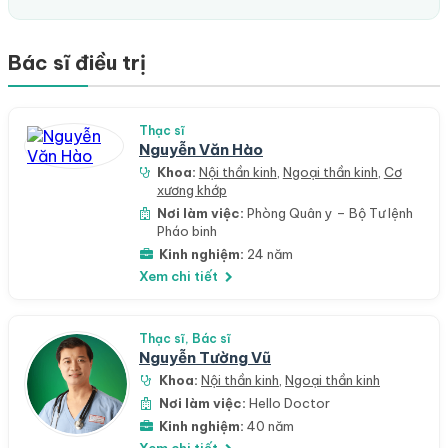
Bác sĩ điều trị
Thạc sĩ
Nguyễn Văn Hào
Khoa:
Nội thần kinh
,
Ngoại thần kinh
,
Cơ
xương khớp
Nơi làm việc:
Phòng Quân y – Bộ Tư lệnh
Pháo binh
Kinh nghiệm:
24 năm
Xem chi tiết
Thạc sĩ, Bác sĩ
Nguyễn Tường Vũ
Khoa:
Nội thần kinh
,
Ngoại thần kinh
Nơi làm việc:
Hello Doctor
Kinh nghiệm:
40 năm
Xem chi tiết