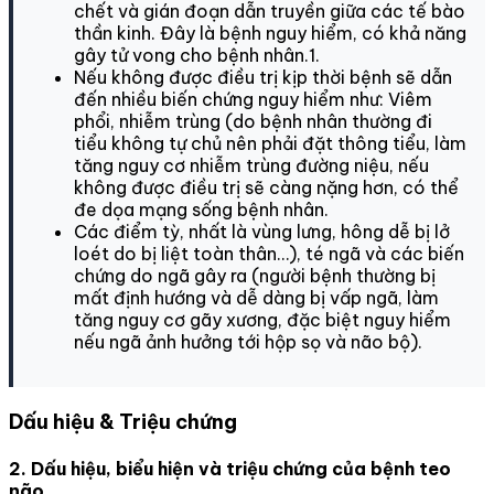
chết và gián đoạn dẫn truyền giữa các tế bào
thần kinh. Đây là bệnh nguy hiểm, có khả năng
gây tử vong cho bệnh nhân.1.
Nếu không được điều trị kịp thời bệnh sẽ dẫn
đến nhiều biến chứng nguy hiểm như: Viêm
phổi, nhiễm trùng (do bệnh nhân thường đi
tiểu không tự chủ nên phải đặt thông tiểu, làm
tăng nguy cơ nhiễm trùng đường niệu, nếu
không được điều trị sẽ càng nặng hơn, có thể
đe dọa mạng sống bệnh nhân.
Các điểm tỳ, nhất là vùng lưng, hông dễ bị lở
loét do bị liệt toàn thân…), té ngã và các biến
chứng do ngã gây ra (người bệnh thường bị
mất định hướng và dễ dàng bị vấp ngã, làm
tăng nguy cơ gãy xương, đặc biệt nguy hiểm
nếu ngã ảnh hưởng tới hộp sọ và não bộ).
Dấu hiệu & Triệu chứng
2. Dấu hiệu, biểu hiện và triệu chứng của bệnh teo
não