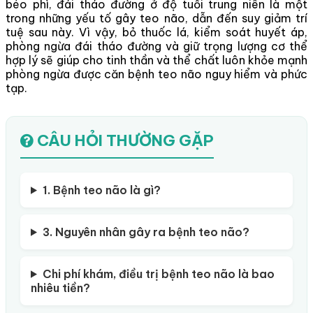
béo phì, đái tháo đường ở độ tuổi trung niên là một
trong những yếu tố gây teo não, dẫn đến suy giảm trí
tuệ sau này. Vì vậy, bỏ thuốc lá, kiểm soát huyết áp,
phòng ngừa đái tháo đường và giữ trọng lượng cơ thể
hợp lý sẽ giúp cho tinh thần và thể chất luôn khỏe mạnh
phòng ngừa được căn bệnh teo não nguy hiểm và phức
tạp.
CÂU HỎI THƯỜNG GẶP
1. Bệnh teo não là gì?
3. Nguyên nhân gây ra bệnh teo não?
Chi phí khám, điều trị bệnh teo não là bao
nhiêu tiền?