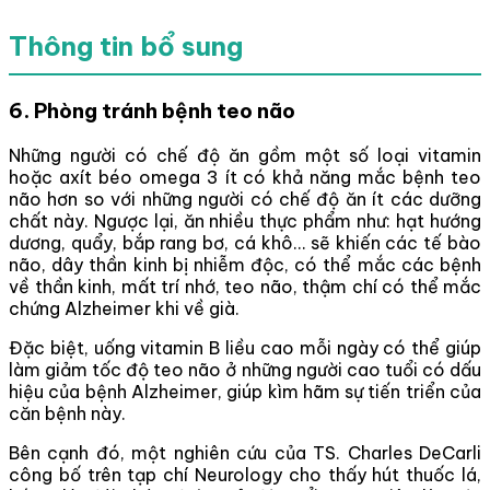
Thông tin bổ sung
6. Phòng tránh bệnh teo não
Những người có chế độ ăn gồm một số loại vitamin
hoặc axít béo omega 3 ít có khả năng mắc bệnh teo
não hơn so với những người có chế độ ăn ít các dưỡng
chất này. Ngược lại, ăn nhiều thực phẩm như: hạt hướng
dương, quẩy, bắp rang bơ, cá khô… sẽ khiến các tế bào
não, dây thần kinh bị nhiễm độc, có thể mắc các bệnh
về thần kinh, mất trí nhớ, teo não, thậm chí có thể mắc
chứng Alzheimer khi về già.
Đặc biệt, uống vitamin B liều cao mỗi ngày có thể giúp
làm giảm tốc độ teo não ở những người cao tuổi có dấu
hiệu của bệnh Alzheimer, giúp kìm hãm sự tiến triển của
căn bệnh này.
Bên cạnh đó, một nghiên cứu của TS. Charles DeCarli
công bố trên tạp chí Neurology cho thấy hút thuốc lá,