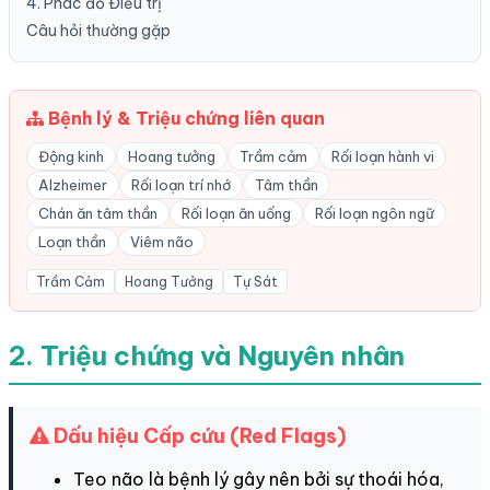
4. Phác đồ Điều trị
Câu hỏi thường gặp
Bệnh lý & Triệu chứng liên quan
Động kinh
Hoang tưởng
Trầm cảm
Rối loạn hành vi
Alzheimer
Rối loạn trí nhớ
Tâm thần
Chán ăn tâm thần
Rối loạn ăn uống
Rối loạn ngôn ngữ
Loạn thần
Viêm não
Trầm Cảm
Hoang Tưởng
Tự Sát
2. Triệu chứng và Nguyên nhân
Dấu hiệu Cấp cứu (Red Flags)
Teo não là bệnh lý gây nên bởi sự thoái hóa,