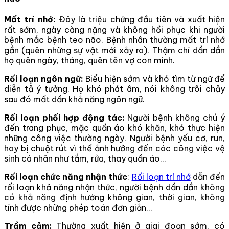
Mất trí nhớ:
Đây là triệu chứng đầu tiên và xuất hiện
rất sớm, ngày càng nặng và không hồi phục khi người
bệnh mắc bệnh teo não. Bệnh nhân thường mất trí nhớ
gần (quên những sự vật mới xảy ra). Thậm chí dần dần
họ quên ngày, tháng, quên tên vợ con mình.
Rối loạn ngôn ngữ:
Biểu hiện sớm và khó tìm từ ngữ để
diễn tả ý tưởng. Họ khó phát âm, nói không trôi chảy
sau đó mất dần khả năng ngôn ngữ.
Rối loạn phối hợp động tác:
Người bệnh không chú ý
đến trang phục, mặc quần áo khó khăn, khó thực hiện
những công việc thường ngày. Người bệnh yếu cơ, run,
hay bị chuột rút vì thế ảnh hưởng đến các công việc vệ
sinh cá nhân như tắm, rửa, thay quần áo…
Rối loạn chức năng nhận thức
:
Rối loạn trí nhớ
dẫn đến
rối loạn khả năng nhận thức, người bệnh dần dần không
có khả năng định hướng không gian, thời gian, không
tính được những phép toán đơn giản…
Trầm cảm:
Thường xuất hiện ở giai đoạn sớm, có