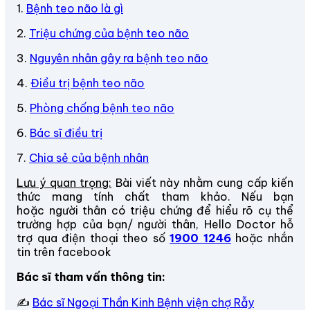
1.
Bệnh teo não là gì
2.
Triệu chứng của bệnh teo não
3.
Nguyên nhân gây ra bệnh teo não
4.
Điều trị bệnh teo não
5.
Phòng chống bệnh teo não
6.
Bác sĩ điều trị
7.
Chia sẻ của bệnh nhân
Lưu ý quan trọng:
Bài viết này nhằm cung cấp kiến
thức mang tính chất tham khảo. Nếu bạn
hoặc người thân có triệu chứng để hiểu rõ cụ thể
trường hợp của bạn/ người thân, Hello Doctor hỗ
trợ qua điện thoại theo số
1900 1246
hoặc nhắn
tin trên facebook
Bác sĩ tham vấn thông tin:
✍
Bác sĩ Ngoại Thần Kinh Bệnh viện chợ Rẫy