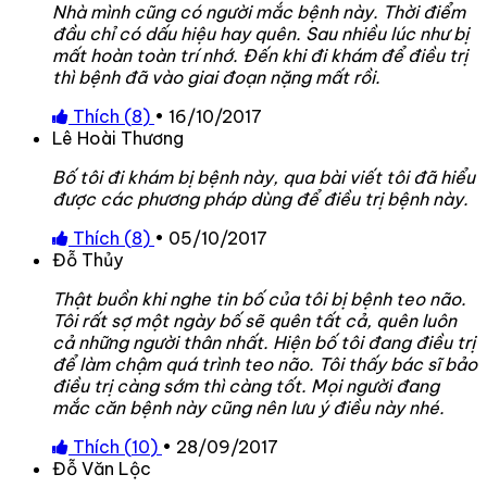
Nhà mình cũng có người mắc bệnh này. Thời điểm
đầu chỉ có dấu hiệu hay quên. Sau nhiều lúc như bị
mất hoàn toàn trí nhớ. Đến khi đi khám để điều trị
thì bệnh đã vào giai đoạn nặng mất rồi.
Thích (
8
)
•
16/10/2017
Lê Hoài Thương
Bố tôi đi khám bị bệnh này, qua bài viết tôi đã hiểu
được các phương pháp dùng để điều trị bệnh này.
Thích (
8
)
•
05/10/2017
Đỗ Thủy
Thật buồn khi nghe tin bố của tôi bị bệnh teo não.
Tôi rất sợ một ngày bố sẽ quên tất cả, quên luôn
cả những người thân nhất. Hiện bố tôi đang điều trị
để làm chậm quá trình teo não. Tôi thấy bác sĩ bảo
điều trị càng sớm thì càng tốt. Mọi người đang
mắc căn bệnh này cũng nên lưu ý điều này nhé.
Thích (
10
)
•
28/09/2017
Đỗ Văn Lộc