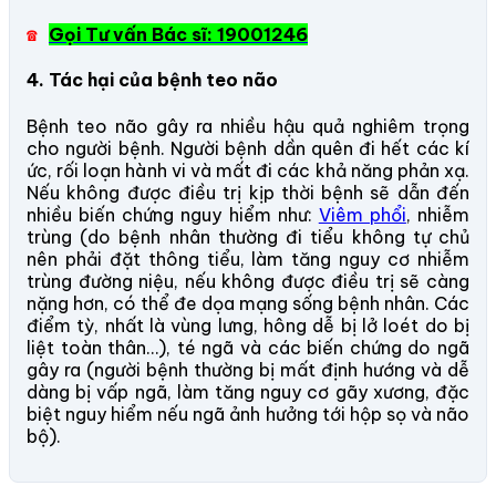
Gọi Tư vấn Bác sĩ: 19001246
☎
4. Tác hại của bệnh teo não
Bệnh teo não gây ra nhiều hậu quả nghiêm trọng
cho người bệnh. Người bệnh dần quên đi hết các kí
ức, rối loạn hành vi và mất đi các khả năng phản xạ.
Nếu không được điều trị kịp thời bệnh sẽ dẫn đến
nhiều biến chứng nguy hiểm như:
Viêm phổi
, nhiễm
trùng (do bệnh nhân thường đi tiểu không tự chủ
nên phải đặt thông tiểu, làm tăng nguy cơ nhiễm
trùng đường niệu, nếu không được điều trị sẽ càng
nặng hơn, có thể đe dọa mạng sống bệnh nhân. Các
điểm tỳ, nhất là vùng lưng, hông dễ bị lở loét do bị
liệt toàn thân…), té ngã và các biến chứng do ngã
gây ra (người bệnh thường bị mất định hướng và dễ
dàng bị vấp ngã, làm tăng nguy cơ gãy xương, đặc
biệt nguy hiểm nếu ngã ảnh hưởng tới hộp sọ và não
bộ).