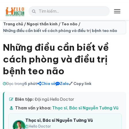
Toggl
navig
Trang chủ /
Ngoại thần kinh /
Teo não /
Những điều cần biết về cách phòng và điều trị bệnh teo não
Những điều cần biết về
cách phòng và điều trị
bệnh teo não
Đọc trong
6 phút
Chia sẻ
Zalo
🔗 Copy link
Biên tập:
Đội ngũ Hello Doctor
Tham vấn y khoa:
Thạc sĩ, Bác sĩ Nguyễn Tường Vũ
Thạc sĩ, Bác sĩ Nguyễn Tường Vũ
Hello Doctor