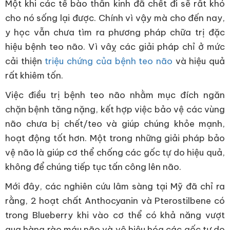
Một khi các tế bào thần kinh đã chết đi sẽ rất khó
cho nó sống lại được. Chính vì vậy mà cho đến nay,
y học vẫn chưa tìm ra phương pháp chữa trị đặc
hiệu bệnh teo não. Vì vâỵ các giải pháp chỉ ở mức
cải thiện
triệu chứng của bệnh teo não
và hiệu quả
rất khiêm tốn.
Việc điều trị bệnh teo não nhằm mục đích ngăn
chặn bệnh tăng nặng, kết hợp việc bảo vệ các vùng
não chưa bị chết/teo và giúp chúng khỏe mạnh,
hoạt động tốt hơn. Một trong những giải pháp bảo
vệ não là giúp cơ thể chống các gốc tự do hiệu quả,
không để chúng tiếp tục tấn công lên não.
Mới đây, các nghiên cứu lâm sàng tại Mỹ đã chỉ ra
rằng, 2 hoạt chất Anthocyanin và Pterostilbene có
trong Blueberry khi vào cơ thể có khả năng vượt
qua hàng rào máu não và vô hiệu hóa các gốc tự do