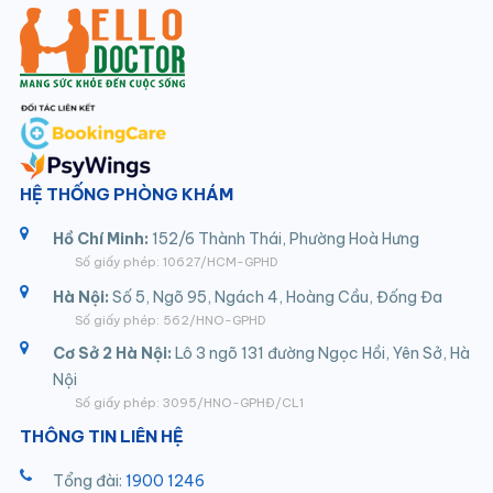
HỆ THỐNG PHÒNG KHÁM
Hồ Chí Minh:
152/6 Thành Thái, Phường Hoà Hưng
Số giấy phép: 10627/HCM-GPHD
Hà Nội:
Số 5, Ngõ 95, Ngách 4, Hoàng Cầu, Đống Đa
Số giấy phép: 562/HNO-GPHD
Cơ Sở 2 Hà Nội:
Lô 3 ngõ 131 đường Ngọc Hồi, Yên Sở, Hà
Nội
Số giấy phép: 3095/HNO-GPHĐ/CL1
THÔNG TIN LIÊN HỆ
Tổng đài:
1900 1246