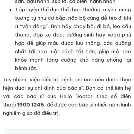
sản, đậu nành, súp lơ, cá biển, hạnh nhân.
Tập luyện thể dục thể thao thường xuyên: cũng
tương tự như cơ bắp, não bộ cũng dễ teo đi khi
ít “vận động”. Bạn hãy chạy bộ, đi bộ, leo cầu
thang, đạp xe đạp, dưỡng sinh hay yoga phù
hợp để giúp máu được lưu thông, các dưỡng
chất tới não một cách tốt hơn, giúp mô não
khỏe mạnh tăng cường khả năng chống lại
bệnh tật.
Tuy nhiên, việc điều trị bệnh teo não nên được thực
hiện dưới sự chỉ định của bác sĩ. Bạn có thể liên hệ
với các bác sĩ của Hello Doctor theo số điện
thoại
1900 1246
, để được các bác sĩ nhiều năm kinh
nghiệm giúp đỡ điều trị.