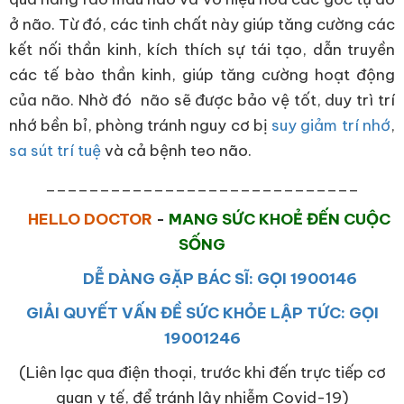
ở não. Từ đó, các tinh chất này giúp tăng cường các
kết nối thần kinh, kích thích sự tái tạo, dẫn truyền
các tế bào thần kinh, giúp tăng cường hoạt động
của não. Nhờ đó não sẽ được bảo vệ tốt, duy trì trí
nhớ bền bỉ, phòng tránh nguy cơ bị
suy giảm trí nhớ
,
sa sút trí tuệ
và cả bệnh teo não.
_____________________________
HELLO DOCTOR
-
MANG SỨC KHOẺ ĐẾN CUỘC
SỐNG
DỄ DÀNG GẶP BÁC SĨ: GỌI 1900146
GIẢI QUYẾT VẤN ĐỀ SỨC KHỎE LẬP TỨC: GỌI
19001246
(Liên lạc qua điện thoại, trước khi đến trực tiếp cơ
quan y tế, để tránh lây nhiễm Covid-19)