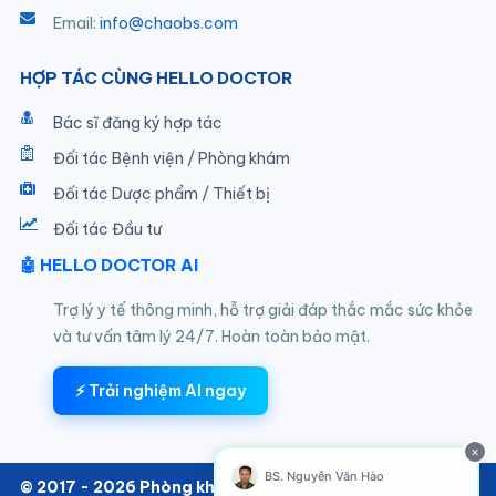
Email:
info@chaobs.com
HỢP TÁC CÙNG HELLO DOCTOR
Bác sĩ đăng ký hợp tác
Đối tác Bệnh viện / Phòng khám
Đối tác Dược phẩm / Thiết bị
Đối tác Đầu tư
🤖 HELLO DOCTOR AI
Trợ lý y tế thông minh, hỗ trợ giải đáp thắc mắc sức khỏe
và tư vấn tâm lý 24/7. Hoàn toàn bảo mật.
⚡ Trải nghiệm AI ngay
×
BS. Nguyễn Văn Hào
© 2017 - 2026 Phòng khám SKTT thuộc Hello Doctor Số: