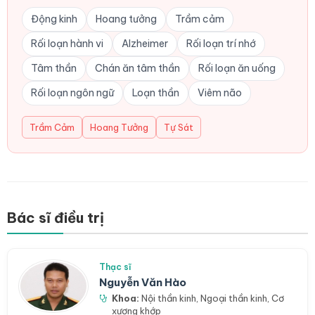
Động kinh
Hoang tưởng
Trầm cảm
Rối loạn hành vi
Alzheimer
Rối loạn trí nhớ
Tâm thần
Chán ăn tâm thần
Rối loạn ăn uống
Rối loạn ngôn ngữ
Loạn thần
Viêm não
Trầm Cảm
Hoang Tưởng
Tự Sát
Bác sĩ điều trị
Thạc sĩ
Nguyễn Văn Hào
Khoa:
Nội thần kinh
,
Ngoại thần kinh
,
Cơ
xương khớp