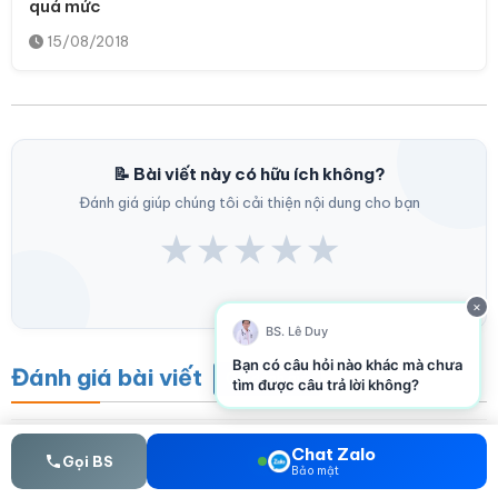
quá mức
15/08/2018
📝 Bài viết này có hữu ích không?
Đánh giá giúp chúng tôi cải thiện nội dung cho bạn
★
★
★
★
★
×
BS. Lê Duy
Bạn có câu hỏi nào khác mà chưa
Đánh giá bài viết
Gửi đánh giá
tìm được câu trả lời không?
Chat Zalo
Gọi BS
Gửi bình luận của bạn
Bảo mật