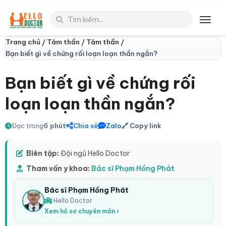
Toggl
Trang chủ /
Tâm thần /
Tâm thần /
Bạn biết gì về chứng rối loạn loạn thần ngắn?
Bạn biết gì về chứng rối
loạn loạn thần ngắn?
Đọc trong
6 phút
Chia sẻ
Zalo
🔗 Copy link
Biên tập:
Đội ngũ Hello Doctor
Tham vấn y khoa:
Bác sĩ Phạm Hồng Phát
Bác sĩ Phạm Hồng Phát
Hello Doctor
Xem hồ sơ chuyên môn ›