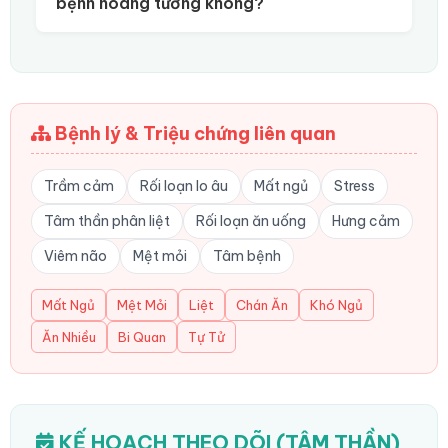
bệnh hoang tưởng không?
Bệnh lý & Triệu chứng liên quan
Trầm cảm
Rối loạn lo âu
Mất ngủ
Stress
Tâm thần phân liệt
Rối loạn ăn uống
Hưng cảm
Viêm não
Mệt mỏi
Tâm bệnh
Mất Ngủ
Mệt Mỏi
Liệt
Chán Ăn
Khó Ngủ
Ăn Nhiều
Bi Quan
Tự Tử
KẾ HOẠCH THEO DÕI (TÂM THẦN)