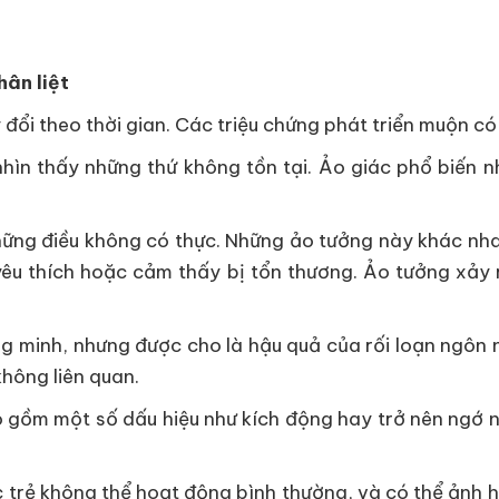
ân liệt
 đổi theo thời gian. Các triệu chứng phát triển muộn c
hìn thấy những thứ không tồn tại. Ảo giác phổ biến n
những điều không có thực. Những ảo tưởng này khác nhau
êu thích hoặc cảm thấy bị tổn thương. Ảo tưởng xảy 
minh, nhưng được cho là hậu quả của rối loạn ngôn ng
không liên quan.
 gồm một số dấu hiệu như kích động hay trở nên ngớ n
ệc trẻ không thể hoạt động bình thường, và có thể ảnh