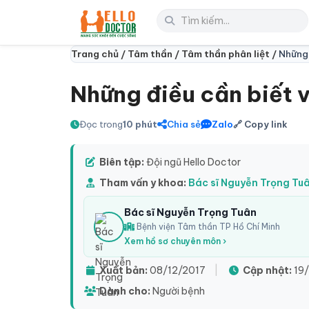
Trang chủ /
Tâm thần /
Tâm thần phân liệt /
Những 
Những điều cần biết v
Đọc trong
10 phút
Chia sẻ
Zalo
🔗 Copy link
Biên tập:
Đội ngũ Hello Doctor
Tham vấn y khoa:
Bác sĩ Nguyễn Trọng Tu
Bác sĩ Nguyễn Trọng Tuân
Bệnh viện Tâm thần TP Hồ Chí Minh
Xem hồ sơ chuyên môn ›
Xuất bản:
08/12/2017
|
Cập nhật:
19
Dành cho:
Người bệnh