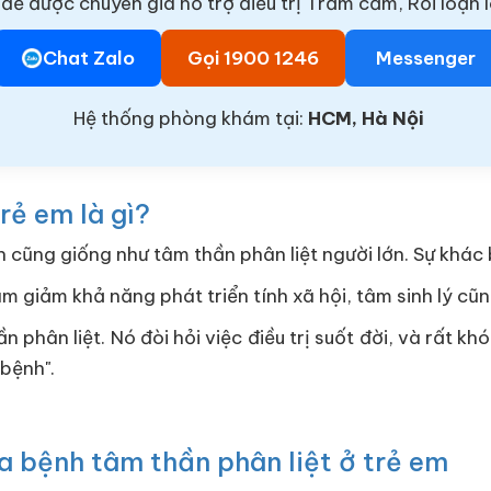
để được chuyên gia hỗ trợ điều trị Trầm cảm, Rối loạn l
Chat Zalo
Gọi 1900 1246
Messenger
Hệ thống phòng khám tại:
HCM, Hà Nội
rẻ em là gì?
 cũng giống như tâm thần phân liệt người lớn. Sự khác 
m giảm khả năng phát triển tính xã hội, tâm sinh lý cũ
ân liệt. Nó đòi hỏi việc điều trị suốt đời, và rất khó 
"bệnh".
ủa bệnh tâm thần phân liệt ở trẻ em