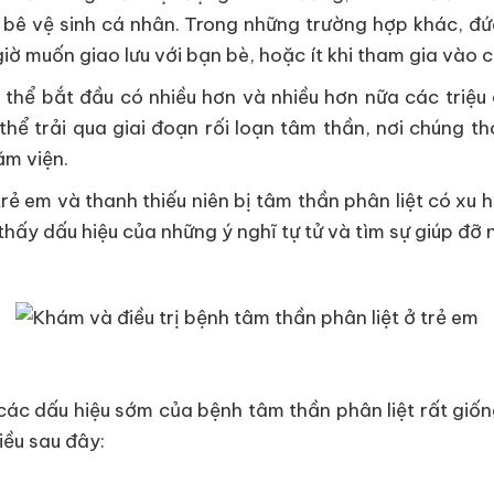
ỏ bê vệ sinh cá nhân. Trong những trường hợp khác, đứ
giờ muốn giao lưu với bạn bè, hoặc ít khi tham gia vào 
có thể bắt đầu có nhiều hơn và nhiều hơn nữa các triệu
thể trải qua giai đoạn rối loạn tâm thần, nơi chúng th
ằm viện.
trẻ em và thanh thiếu niên bị tâm thần phân liệt có xu
hấy dấu hiệu của những ý nghĩ tự tử và tìm sự giúp đỡ 
à các dấu hiệu sớm của bệnh tâm thần phân liệt rất giố
iều sau đây: