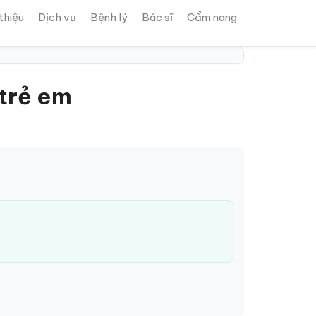
 thiệu
Dịch vụ
Bệnh lý
Bác sĩ
Cẩm nang
 trẻ em