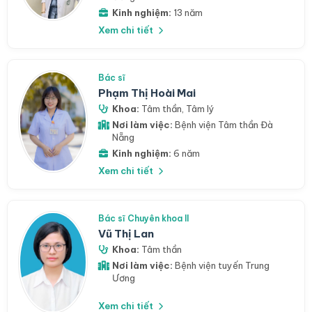
Kinh nghiệm:
13 năm
Xem chi tiết
Bác sĩ
Phạm Thị Hoài Mai
Khoa:
Tâm thần
,
Tâm lý
Nơi làm việc:
Bệnh viện Tâm thần Đà
Nẵng
Kinh nghiệm:
6 năm
Xem chi tiết
Bác sĩ Chuyên khoa II
Vũ Thị Lan
Khoa:
Tâm thần
Nơi làm việc:
Bệnh viện tuyến Trung
Ương
Xem chi tiết