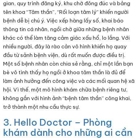
gian, quy trình đăng ký, khu chờ đông đúc và bảng
tên khoa “Tâm thần”, “Rối loạn tâm lý” khiến người
bệnh dễ bị chú ý. Việc xếp hàng lấy số, khai báo
thông tin cá nhân, ngồi chờ giữa những bệnh nhân
khác có thể làm tăng cảm giác xấu hổ, lo lắng. Với
nhiều người, đây là rào cản vô hình khiến họ quay
đầu từ sảnh bệnh viện, dù rất muốn được điều trị.
Một số bệnh nhân còn chia sẻ rằng, chỉ một lần bạn
bè vô tình thấy họ ngồi ở khoa tâm thần là đủ để
làm ảnh hưởng đến công việc và các mối quan hệ xã
hội. Vì thế, một mô hình khám chữa bệnh riêng tư,
không gắn với hình ảnh “bệnh tâm thần” công khai,
trở thành một nhu cầu thực sự.
3. Hello Doctor – Phòng
khám dành cho những ai cần