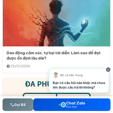
Dao động cảm xúc, tự hại tái diễn: Làm sao để đạt
được ổn định lâu dài?
29/01/2026
×
BS. Lê Văn Trung
Bạn có câu hỏi nào khác mà chưa
tìm được câu trả lời không?
Chat Zalo
Gọi BS
Bảo mật