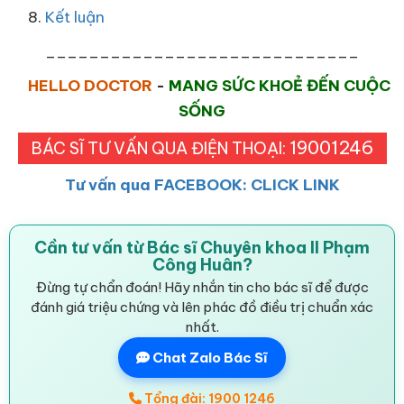
Kết luận
_____________________________
HELLO DOCTOR
-
MANG SỨC KHOẺ ĐẾN CUỘC
SỐNG
19001246
BÁC SĨ TƯ VẤN QUA ĐIỆN THOẠI:
Tư vấn qua FACEBOOK: CLICK LINK
Cần tư vấn từ Bác sĩ Chuyên khoa II Phạm
Công Huân?
Đừng tự chẩn đoán! Hãy nhắn tin cho bác sĩ để được
đánh giá triệu chứng và lên phác đồ điều trị chuẩn xác
nhất.
Chat Zalo Bác Sĩ
Tổng đài: 1900 1246