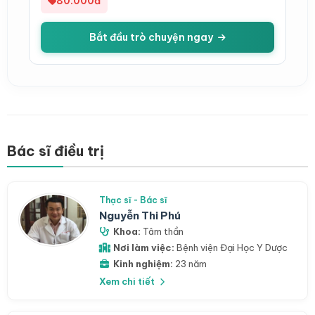
80.000đ
Bắt đầu trò chuyện ngay
Bác sĩ điều trị
Thạc sĩ - Bác sĩ
Nguyễn Thi Phú
Khoa:
Tâm thần
Nơi làm việc:
Bệnh viện Đại Học Y Dược
Kinh nghiệm:
23 năm
Xem chi tiết