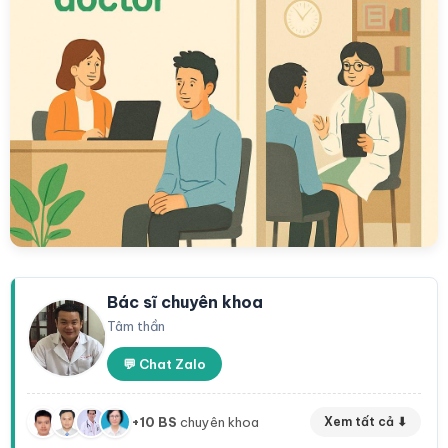
Bác sĩ chuyên khoa
Tâm thần
💬 Chat Zalo
+10 BS
chuyên khoa
Xem tất cả ⬇