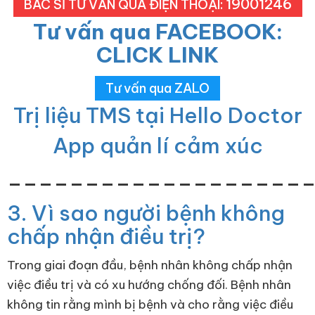
19001246
BÁC SĨ TƯ VẤN QUA ĐIỆN THOẠI:
Tư vấn qua FACEBOOK:
CLICK LINK
Tư vấn qua ZALO
Trị liệu TMS tại Hello Doctor
App quản lí cảm xúc
___________________
3. Vì sao người bệnh không
chấp nhận điều trị?
Trong giai đoạn đầu, bệnh nhân không chấp nhận
việc điều trị và có xu hướng chống đối. Bệnh nhân
không tin rằng mình bị bệnh và cho rằng việc điều