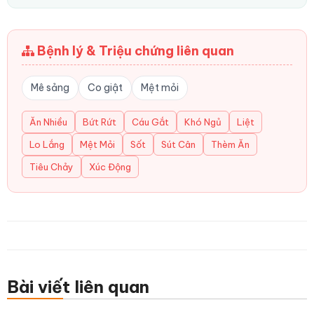
Bệnh lý & Triệu chứng liên quan
Mê sảng
Co giật
Mệt mỏi
Ăn Nhiều
Bứt Rứt
Cáu Gắt
Khó Ngủ
Liệt
Lo Lắng
Mệt Mỏi
Sốt
Sút Cân
Thèm Ăn
Tiêu Chảy
Xúc Động
Bài viết liên quan