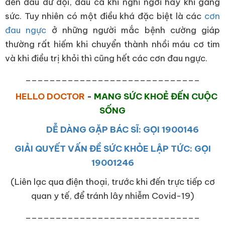
đến đau dữ dội, đau cả khi nghỉ ngơi hay khi gắng
sức. Tuy nhiên có một điều khá đặc biệt là các
cơn
đau ngực
ở những người mắc bệnh cường giáp
thường rất hiếm khi chuyển thành nhồi máu cơ tim
và khi điều trị khỏi thì cũng hết các cơn đau ngực.
_____________________________
HELLO DOCTOR
-
MANG SỨC KHOẺ ĐẾN CUỘC
SỐNG
DỄ DÀNG GẶP BÁC SĨ: GỌI 1900146
GIẢI QUYẾT VẤN ĐỀ SỨC KHỎE LẬP TỨC: GỌI
19001246
(Liên lạc qua điện thoại, trước khi đến trực tiếp cơ
quan y tế, để tránh lây nhiễm Covid-19)
_____________________________