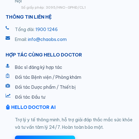
Nội
Số giấy phép: 3095/HNO-GPHĐ/CL1
THÔNG TIN LIÊN HỆ
Tổng đài:
1900 1246
Email:
info@chaobs.com
HỢP TÁC CÙNG HELLO DOCTOR
Bác sĩ đăng ký hợp tác
Đối tác Bệnh viện / Phòng khám
Đối tác Dược phẩm / Thiết bị
Đối tác Đầu tư
🤖 HELLO DOCTOR AI
Trợ lý y tế thông minh, hỗ trợ giải đáp thắc mắc sức khỏe
và tư vấn tâm lý 24/7. Hoàn toàn bảo mật.