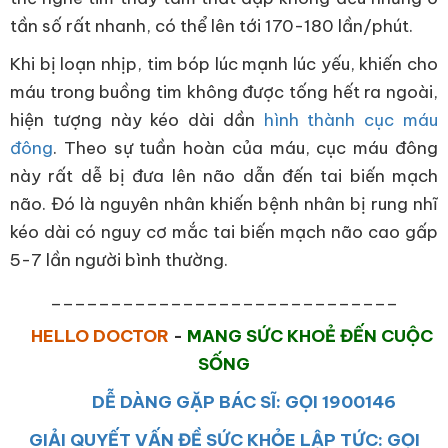
tần số rất nhanh, có thể lên tới 170-180 lần/phút.
Khi bị loạn nhịp, tim bóp lúc mạnh lúc yếu, khiến cho
máu trong buồng tim không được tống hết ra ngoài,
hiện tượng này kéo dài dần
hình thành cục máu
đông
. Theo sự tuần hoàn của máu, cục máu đông
này rất dễ bị đưa lên não dẫn đến tai biến mạch
não. Đó là nguyên nhân khiến bệnh nhân bị rung nhĩ
kéo dài có nguy cơ mắc tai biến mạch não cao gấp
5-7 lần người bình thường.
_____________________________
HELLO DOCTOR
-
MANG SỨC KHOẺ ĐẾN CUỘC
SỐNG
DỄ DÀNG GẶP BÁC SĨ: GỌI 1900146
GIẢI QUYẾT VẤN ĐỀ SỨC KHỎE LẬP TỨC: GỌI