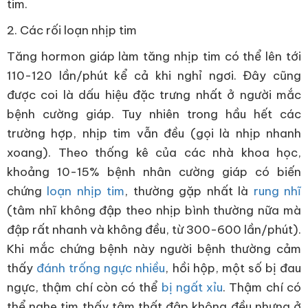
tim.
2. Các rối loạn nhịp tim
Tăng hormon giáp làm tăng nhịp tim có thể lên tới
110-120 lần/phút kể cả khi nghỉ ngơi. Đây cũng
được coi là dấu hiệu đặc trưng nhất ở người mắc
bệnh cường giáp. Tuy nhiên trong hầu hết các
trường hợp, nhịp tim vẫn đều (gọi là nhịp nhanh
xoang). Theo thống kê của các nhà khoa học,
khoảng 10-15% bệnh nhân cường giáp có biến
chứng
loạn nhịp tim
, thường gặp nhất là
rung nhĩ
(tâm nhĩ không đập theo nhịp bình thường nữa mà
đập rất nhanh và không đều, từ 300-600 lần/phút).
Khi mắc chứng bệnh này người bệnh thường cảm
thấy
đánh trống ngực nhiều
, hồi hộp, một số bị đau
ngực, thậm chí còn có thể
bị ngất xỉu
. Thậm chí có
thể nghe tim thấy tâm thất đập không đều nhưng ở