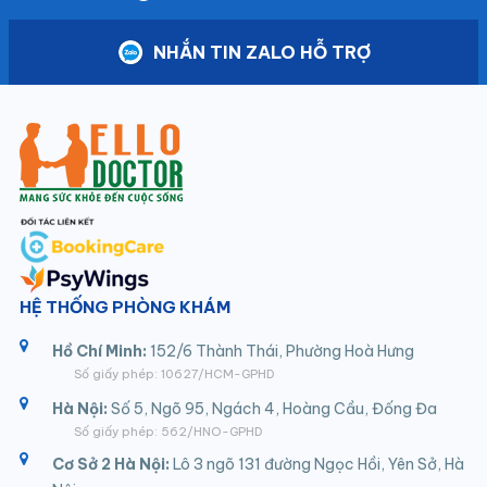
NHẮN TIN ZALO HỖ TRỢ
HỆ THỐNG PHÒNG KHÁM
Hồ Chí Minh:
152/6 Thành Thái, Phường Hoà Hưng
Số giấy phép: 10627/HCM-GPHD
Hà Nội:
Số 5, Ngõ 95, Ngách 4, Hoàng Cầu, Đống Đa
Số giấy phép: 562/HNO-GPHD
Cơ Sở 2 Hà Nội:
Lô 3 ngõ 131 đường Ngọc Hồi, Yên Sở, Hà