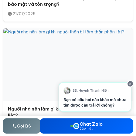
bảo mật và tôn trọng?
21/07/2025
×
BS. Huỳnh Thanh Hiển
Bạn có câu hỏi nào khác mà chưa
tìm được câu trả lời không?
Người nhà nên làm gì khi người thân bị tâm thần phân
liệt?
Chat Zalo
21/07/2025
Gọi BS
Bảo mật