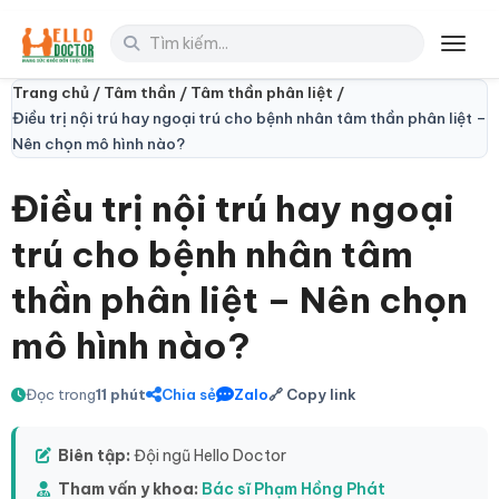
Toggl
Trang chủ /
Tâm thần /
Tâm thần phân liệt /
Điều trị nội trú hay ngoại trú cho bệnh nhân tâm thần phân liệt –
Nên chọn mô hình nào?
Điều trị nội trú hay ngoại
trú cho bệnh nhân tâm
thần phân liệt – Nên chọn
mô hình nào?
Đọc trong
11 phút
Chia sẻ
Zalo
🔗 Copy link
Biên tập:
Đội ngũ Hello Doctor
Tham vấn y khoa:
Bác sĩ Phạm Hồng Phát