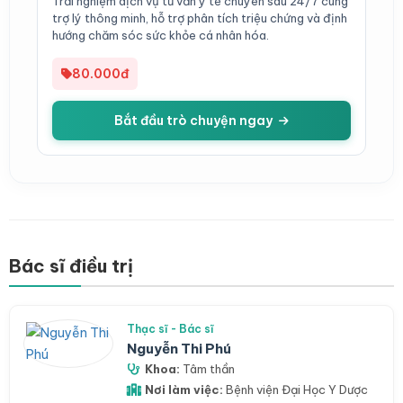
Trải nghiệm dịch vụ tư vấn y tế chuyên sâu 24/7 cùng
trợ lý thông minh, hỗ trợ phân tích triệu chứng và định
hướng chăm sóc sức khỏe cá nhân hóa.
80.000đ
Bắt đầu trò chuyện ngay
Bác sĩ điều trị
Thạc sĩ - Bác sĩ
Nguyễn Thi Phú
Khoa:
Tâm thần
Nơi làm việc:
Bệnh viện Đại Học Y Dược