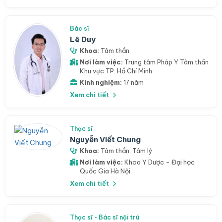
Bác sĩ
Lê Duy
Khoa:
Tâm thần
Nơi làm việc:
Trung tâm Pháp Y Tâm thần
Khu vực TP. Hồ Chí Minh
Kinh nghiệm:
17 năm
Xem chi tiết
Thạc sĩ
Nguyễn Viết Chung
Khoa:
Tâm thần
,
Tâm lý
Nơi làm việc:
Khoa Y Dược - Đại học
Quốc Gia Hà Nội.
Xem chi tiết
Thạc sĩ - Bác sĩ nội trú