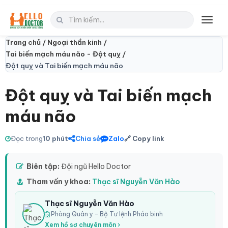
Toggl
navig
Trang chủ /
Ngoại thần kinh /
Tai biến mạch máu não - Đột quỵ /
Đột quỵ và Tai biến mạch máu não
Đột quỵ và Tai biến mạch
máu não
Đọc trong
10 phút
Chia sẻ
Zalo
🔗 Copy link
Biên tập:
Đội ngũ Hello Doctor
Tham vấn y khoa:
Thạc sĩ Nguyễn Văn Hào
Thạc sĩ Nguyễn Văn Hào
Phòng Quân y – Bộ Tư lệnh Pháo binh
Xem hồ sơ chuyên môn ›