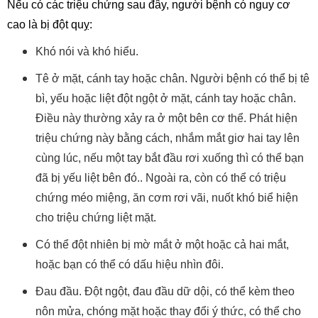
Nếu có các triệu chứng sau đây, người bệnh có nguy cơ
cao là bị đột quỵ:
Khó nói và khó hiểu.
Tê ở mặt, cánh tay hoặc chân. Người bệnh có thể bị tê
bì, yếu hoặc liệt đột ngột ở mặt, cánh tay hoặc chân.
Điều này thường xảy ra ở một bên cơ thể. Phát hiện
triệu chứng này bằng cách, nhắm mắt giơ hai tay lên
cùng lúc, nếu một tay bắt đầu rơi xuống thì có thể bạn
đã bị yếu liệt bên đó.. Ngoài ra, còn có thể có triệu
chứng méo miệng, ăn cơm rơi vãi, nuốt khó biể hiện
cho triệu chứng liệt mặt.
Có thể đột nhiên bị mờ mắt ở một hoặc cả hai mắt,
hoặc bạn có thể có dấu hiệu nhìn đôi.
Đau đầu. Đột ngột, đau đầu dữ dội, có thể kèm theo
nôn mửa, chóng mặt hoặc thay đổi ý thức, có thể cho