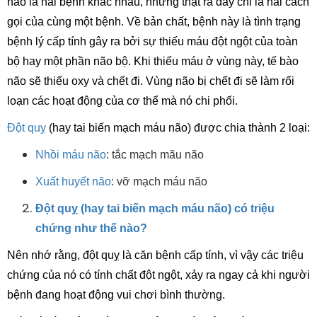
não là hai bệnh khác nhau, nhưng thật ra đây chỉ là hai cách
gọi của cùng một bệnh. Về bản chất, bệnh này là tình trạng
bệnh lý cấp tính gây ra bởi sự thiếu máu đột ngột của toàn
bộ hay một phần não bộ. Khi thiếu máu ở vùng này, tế bào
não sẽ thiếu oxy và chết đi. Vùng não bị chết đi sẽ làm rối
loạn các hoạt động của cơ thể mà nó chi phối.
Đột quỵ
(hay tai biến mạch máu não) được chia thành 2 loại:
Nhồi máu não
: tắc mạch mãu não
Xuất huyết não
: vỡ mạch máu não
Đột quỵ (hay tai biến mạch máu não) có triệu
chứng như thế nào?
Nên nhớ rằng, đột quỵ là căn bệnh cấp tính, vì vậy các triệu
chứng của nó có tính chất đột ngột, xảy ra ngay cả khi người
bệnh đang hoạt động vui chơi bình thường.