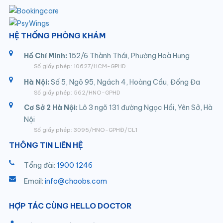
HỆ THỐNG PHÒNG KHÁM
Hồ Chí Minh:
152/6 Thành Thái, Phường Hoà Hưng
Số giấy phép: 10627/HCM-GPHD
Hà Nội:
Số 5, Ngõ 95, Ngách 4, Hoàng Cầu, Đống Đa
Số giấy phép: 562/HNO-GPHD
Cơ Sở 2 Hà Nội:
Lô 3 ngõ 131 đường Ngọc Hồi, Yên Sở, Hà
Nội
Số giấy phép: 3095/HNO-GPHĐ/CL1
THÔNG TIN LIÊN HỆ
Tổng đài:
1900 1246
Email:
info@chaobs.com
HỢP TÁC CÙNG HELLO DOCTOR