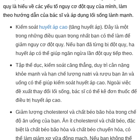
quỵ là hiểu về các yếu tố nguy cơ đột quỵ của mình, làm
theo hướng dẫn của bác sĩ và áp dụng lối sống lành mạnh.
Kiểm soát
huyết áp cao
(tăng huyết áp). Đây là một
trong những điều quan trọng nhất bạn có thể làm để
giảm nguy cơ đột quỵ. Nếu bạn đã từng bị đột quỵ, hạ
huyết áp có thể giúp ngăn ngừa lần đột quỵ tiếp theo.
Tập thể dục, kiểm soát căng thẳng, duy trì cân nặng
khỏe mạnh và hạn chế lượng natri và rượu bạn ăn và
uống có thể giúp kiểm soát huyết áp cao. Ngoài việc
đề xuất thay đổi lối sống, bác sĩ có thể kê đơn thuốc để
điều trị huyết áp cao.
Giảm lượng cholesterol và chất béo bão hòa trong chế
độ ăn uống của bạn. Ăn ít cholesterol và chất béo, đặc
biệt là chất béo bão hòa và chất béo chuyển hóa, có
thể làm giảm xơ vữa động mạch. Nếu bạn không thể