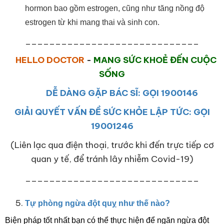
hormon bao gồm estrogen, cũng như tăng nồng độ
estrogen từ khi mang thai và sinh con.
_____________________________
HELLO DOCTOR
-
MANG SỨC KHOẺ ĐẾN CUỘC
SỐNG
DỄ DÀNG GẶP BÁC SĨ: GỌI 1900146
GIẢI QUYẾT VẤN ĐỀ SỨC KHỎE LẬP TỨC: GỌI
19001246
(Liên lạc qua điện thoại, trước khi đến trực tiếp cơ
quan y tế, để tránh lây nhiễm Covid-19)
_____________________________
Tự phòng ngừa đột quỵ như thế nào?
Biện pháp tốt nhất bạn có thể thực hiện để ngăn ngừa đột