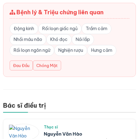
Bệnh lý & Triệu chứng liên quan
Động kinh
Rối loạn giấc ngủ
Trầm cảm
Nhồi máu não
Khó đọc
Nói lắp
Rối loạn ngôn ngữ
Nghiện rượu
Hưng cảm
Đau Đầu
Chóng Mặt
Bác sĩ điều trị
Thạc sĩ
Nguyễn Văn Hào