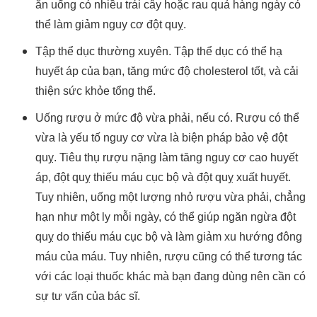
ăn uống có nhiều trái cây hoặc rau quả hàng ngày có
thể làm giảm nguy cơ đột quỵ.
Tập thể dục thường xuyên. Tập thể dục có thể hạ
huyết áp của bạn, tăng mức độ cholesterol tốt, và cải
thiện sức khỏe tổng thể.
Uống rượu ở mức độ vừa phải, nếu có. Rượu có thể
vừa là yếu tố nguy cơ vừa là biện pháp bảo vệ đột
quỵ. Tiêu thụ rượu nặng làm tăng nguy cơ cao huyết
áp, đột quỵ thiếu máu cục bộ và đột quỵ xuất huyết.
Tuy nhiên, uống một lượng nhỏ rượu vừa phải, chẳng
hạn như một ly mỗi ngày, có thể giúp ngăn ngừa đột
quỵ do thiếu máu cục bộ và làm giảm xu hướng đông
máu của máu. Tuy nhiên, rượu cũng có thể tương tác
với các loại thuốc khác mà bạn đang dùng nên cần có
sự tư vấn của bác sĩ.