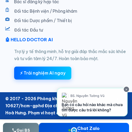
Bác sĩ đăng ký hợp tác
Đối tác Bệnh viện / Phòng khám
Đối tác Dược phẩm / Thiết bị
Đối tác Đầu tư
🤖 HELLO DOCTOR AI
Trợ lý y tế thông minh, hỗ trợ giải đáp thắc mắc sức khỏe
và tư vấn tâm lý 24/7. Hoàn toàn bảo mật.
⚡ Trải nghiệm AI ngay
×
BS. Nguyễn Tường Vũ
© 2017 - 2026 Phòng khám SKTT thuộc Hello Doctor Số:
Bạn có câu hỏi nào khác mà chưa
10627/hcm-gphd Địa chỉ: 152/6 Thành Thái, Phường
tìm được câu trả lời không?
Hoà Hưng. Phạm vi hoạt động chuyên khoa Nội
Chat Zalo
Gọi BS