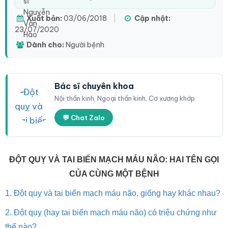
Xuất bản:
03/06/2018
|
Cập nhật:
23/07/2020
Dành cho:
Người bệnh
Bác sĩ chuyên khoa
Nội thần kinh, Ngoại thần kinh, Cơ xương khớp
💬 Chat Zalo
ĐỘT QUỴ VÀ TAI BIẾN MẠCH MÁU NÃO: HAI TÊN GỌI
CỦA CÙNG MỘT BỆNH
1. Đột quỵ và tai biến mạch máu não, giống hay khác nhau?
2. Đột quỵ (hay tai biến mạch máu não) có triệu chứng như
thế nào?