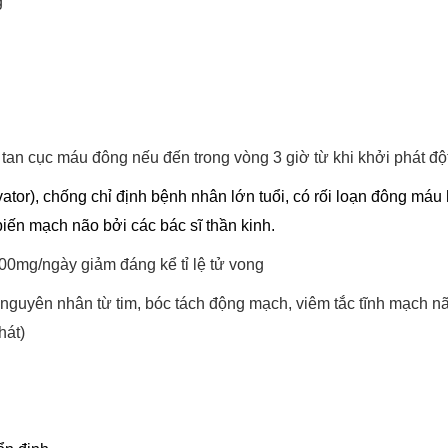
g
tan cục máu đông nếu đến trong vòng 3 giờ từ khi khởi phát độ
ator), chống chỉ định bệnh nhân lớn tuổi, có rối loạn đông m
 biến mạch não bởi các bác sĩ thần kinh.
 300mg/ngày giảm đáng kể tỉ lệ tử vong
nguyên nhân từ tim, bóc tách động mạch, viêm tắc tĩnh mạch nã
hát)