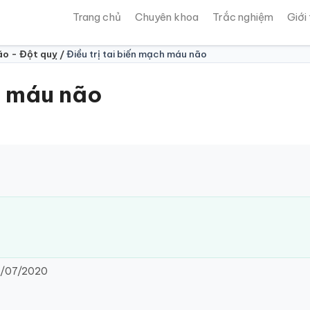
Trang chủ
Chuyên khoa
Trắc nghiệm
Giới
ão - Đột quỵ /
Điều trị tai biến mạch máu não
h máu não
/07/2020