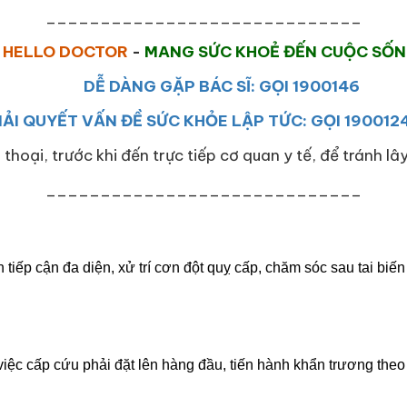
_____________________________
HELLO DOCTOR
-
MANG SỨC KHOẺ ĐẾN CUỘC SỐ
DỄ DÀNG GẶP BÁC SĨ: GỌI 1900146
IẢI QUYẾT VẤN ĐỀ SỨC KHỎE LẬP TỨC: GỌI 190012
 thoại, trước khi đến trực tiếp cơ quan y tế, để tránh l
_____________________________
 tiếp cận đa diện, xử trí cơn đột quỵ cấp, chăm sóc sau tai biến
 việc cấp cứu phải đặt lên hàng đầu, tiến hành khẩn trương th