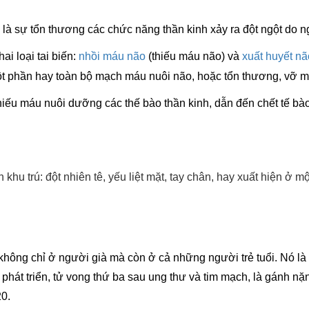
uỵ là sự tổn thương các chức năng thần kinh xảy ra đột ngột d
i loại tai biến:
nhồi máu não
(thiếu máu não) và
xuất huyết nã
ột phần hay toàn bộ mạch máu nuôi não, hoặc tổn thương, vỡ 
ếu máu nuôi dưỡng các thế bào thần kinh, dẫn đến chết tế bào 
 khu trú: đột nhiên tê, yếu liệt mặt, tay chân, hay xuất hiện ở m
, không chỉ ở người già mà còn ở cả những người trẻ tuổi. Nó 
 phát triển, tử vong thứ ba sau ung thư và tim mạch, là gánh nặn
0.