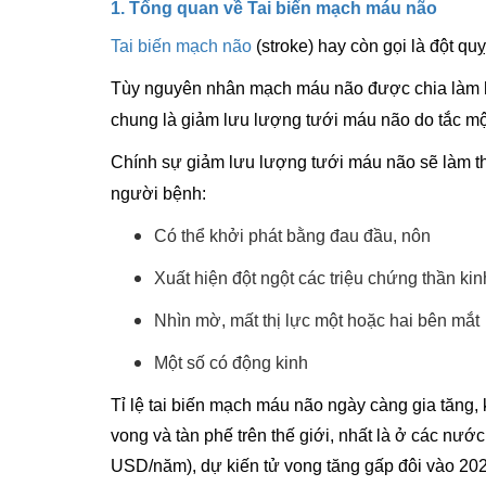
1. Tổng quan về Tai biến mạch máu não
Tai biến mạch não
(stroke) hay còn gọi là đột q
Tùy nguyên nhân mạch máu não được chia làm ha
chung là giảm lưu lượng tưới máu não do tắc m
Chính sự giảm lưu lượng tưới máu não sẽ làm thi
người bệnh:
Có thể khởi phát bằng đau đầu, nôn
Xuất hiện đột ngột các triệu chứng thần kinh
Nhìn mờ, mất thị lực một hoặc hai bên mắt
Một số có động kinh
Tỉ lệ tai biến mạch máu não ngày càng gia tăng
vong và tàn phế trên thế giới, nhất là ở các nước
USD/năm), dự kiến tử vong tăng gấp đôi vào 202