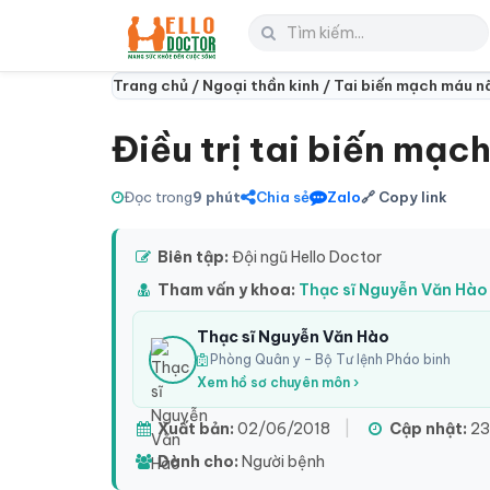
Trang chủ /
Ngoại thần kinh /
Tai biến mạch máu n
Điều trị tai biến mạc
Đọc trong
9 phút
Chia sẻ
Zalo
🔗 Copy link
Biên tập:
Đội ngũ Hello Doctor
Tham vấn y khoa:
Thạc sĩ Nguyễn Văn Hào
Thạc sĩ Nguyễn Văn Hào
Phòng Quân y – Bộ Tư lệnh Pháo binh
Xem hồ sơ chuyên môn ›
Xuất bản:
02/06/2018
|
Cập nhật:
23
Dành cho:
Người bệnh