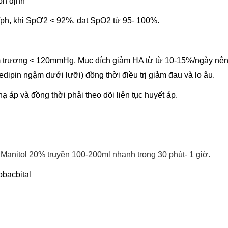
ổn định
/ph, khi SpƠ2 < 92%, đạt SpO2 từ 95- 100%.
âm trương < 120mmHg.
Mục đích giảm HA từ từ 10-15%/ngày nên 
edipin ngậm dưới lưỡi) đồng thời điều trị giảm đau và lo âu.
hạ áp và đồng thời phải theo dõi liên tục huyết áp.
Manitol 20% truyền 100-200ml nhanh trong 30 phút- 1 giờ.
obacbital