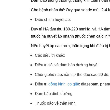
Đảm bảo thông thoáng, thông khí, tuần hoàn 
Cho bệnh nhân thở Oxy qua sonde mũi: 2-4 l
Điều chỉnh huyết áp:
Duy trì HA tâm thu 180-220 mmHg, và HA t
thuốc hạ huyết áp nhanh (thuốc chẹn calci nif
Nếu huyết áp cao hơn, thận trọng khi điều trị 
Các điều trị khác:
Điều trị sốt và đảm bảo đường huyết
Chống phù não: nằm tư thế đầu cao 30 độ, 
Điều trị
động kinh
,
co giật
: diazepam, phen
Đảm bảo dinh dưỡng
Thuốc bảo vệ thần kinh