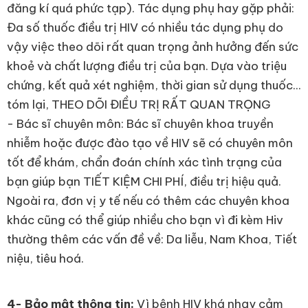
đăng kí quá phức tạp). Tác dụng phụ hay gặp phải:
Đa số thuốc điều trị HIV có nhiều tác dụng phụ do
vậy việc theo dõi rất quan trọng ảnh hưởng đến sức
khoẻ và chất lượng điều trị của bạn. Dựa vào triệu
chứng, kết quả xét nghiệm, thời gian sử dụng thuốc...
tóm lại, THEO DÕI ĐIỀU TRỊ RẤT QUAN TRỌNG
- Bác sĩ chuyên môn: Bác sĩ chuyên khoa truyền
nhiễm hoặc được đào tạo về HIV sẽ có chuyên môn
tốt để khám, chẩn đoán chính xác tình trạng của
bạn giúp bạn TIẾT KIỆM CHI PHÍ, điều trị hiệu quả.
Ngoài ra, đơn vị y tế nếu có thêm các chuyên khoa
khác cũng có thể giúp nhiều cho bạn vì đi kèm Hiv
thường thêm các vấn đề về: Da liễu, Nam Khoa, Tiết
niệu, tiêu hoá.
4- Bảo mật thông tin:
Vì bệnh HIV khá nhạy cảm