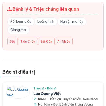
Bệnh lý & Triệu chứng liên quan
Rối loạn lo âu
Lưỡng tính
Nghiện ma túy
Giang mai
Sốt
Tiêu Chảy
Sút Cân
Ăn Nhiều
Bác sĩ điều trị
Thạc sĩ - Bác sĩ
Lưu Quang Việt
Khoa:
Tiết niệu
,
Truyền nhiễm
,
Nam khoa
Nơi làm việc:
Bệnh Viện Trưng Vương