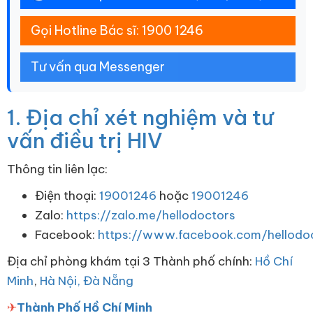
Gọi Hotline Bác sĩ: 1900 1246
Tư vấn qua Messenger
1. Địa chỉ xét nghiệm và tư
vấn điều trị HIV
Thông tin liên lạc:
Điện thoại:
19001246
hoặc
19001246
Zalo:
https://zalo.me/hellodoctors
Facebook:
https://www.facebook.com/hellodoc
Địa chỉ phòng khám tại 3 Thành phố chính:
Hồ Chí
Minh
,
Hà Nội,
Đà Nẵng
✈
Thành Phố Hồ Chí Minh