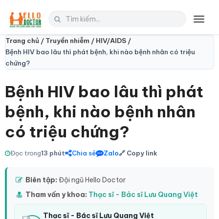
Toggl
navig
Trang chủ /
Truyền nhiễm /
HIV/AIDS /
Bệnh HIV bao lâu thì phát bệnh, khi nào bệnh nhân có triệu
chứng?
Bệnh HIV bao lâu thì phát
bệnh, khi nào bệnh nhân
có triệu chứng?
Đọc trong
13 phút
Chia sẻ
Zalo
🔗 Copy link
Biên tập:
Đội ngũ Hello Doctor
Tham vấn y khoa:
Thạc sĩ - Bác sĩ Lưu Quang Việt
Thạc sĩ - Bác sĩ Lưu Quang Việt