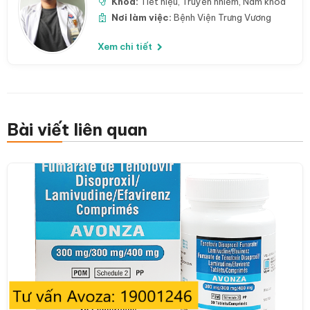
Khoa:
Tiết niệu
,
Truyền nhiễm
,
Nam khoa
Nơi làm việc:
Bệnh Viện Trưng Vương
Xem chi tiết
Bài viết liên quan