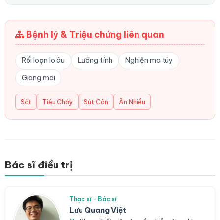
Bệnh lý & Triệu chứng liên quan
Rối loạn lo âu
Lưỡng tính
Nghiện ma túy
Giang mai
Sốt
Tiêu Chảy
Sút Cân
Ăn Nhiều
Bác sĩ điều trị
Thạc sĩ - Bác sĩ
Lưu Quang Việt