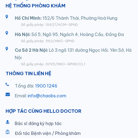
HỆ THỐNG PHÒNG KHÁM
Hồ Chí Minh:
152/6 Thành Thái, Phường Hoà Hưng
Số giấy phép: 10627/HCM-GPHD
Hà Nội:
Số 5, Ngõ 95, Ngách 4, Hoàng Cầu, Đống Đa
Số giấy phép: 562/HNO-GPHD
Cơ Sở 2 Hà Nội:
Lô 3 ngõ 131 đường Ngọc Hồi, Yên Sở, Hà
Nội
Số giấy phép: 3095/HNO-GPHĐ/CL1
THÔNG TIN LIÊN HỆ
Tổng đài:
1900 1246
Email:
info@chaobs.com
HỢP TÁC CÙNG HELLO DOCTOR
Bác sĩ đăng ký hợp tác
Đối tác Bệnh viện / Phòng khám