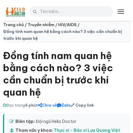
Toggl
navig
Trang chủ /
Truyền nhiễm /
HIV/AIDS /
Đồng tính nam quan hệ bằng cách nào? 3 việc cần chuẩn bị
trước khi quan hệ
Đồng tính nam quan hệ
bằng cách nào? 3 việc
cần chuẩn bị trước khi
quan hệ
Đọc trong
4 phút
Chia sẻ
Zalo
🔗 Copy link
Biên tập:
Đội ngũ Hello Doctor
Tham vấn y khoa:
Thạc sĩ - Bác sĩ Lưu Quang Việt