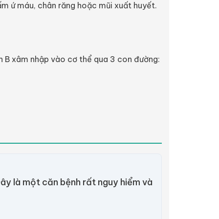
hấm ứ máu, chân răng hoặc mũi xuất huyết.
gan B xâm nhập vào cơ thể qua 3 con đường:
 Đây là một căn bệnh rất nguy hiểm và