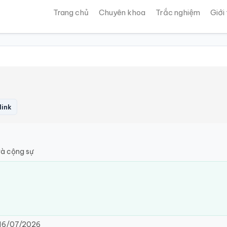
Trang chủ
Chuyên khoa
Trắc nghiệm
Giới
link
à cộng sự
16/07/2026