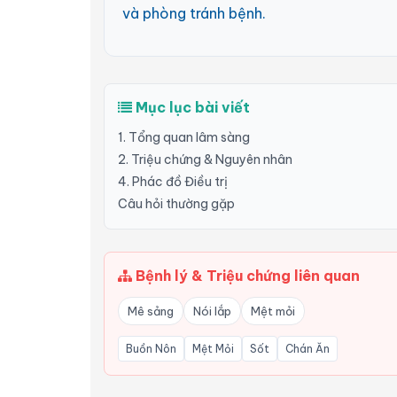
và phòng tránh bệnh.
Mục lục bài viết
1. Tổng quan lâm sàng
2. Triệu chứng & Nguyên nhân
4. Phác đồ Điều trị
Câu hỏi thường gặp
Bệnh lý & Triệu chứng liên quan
Mê sảng
Nói lắp
Mệt mỏi
Buồn Nôn
Mệt Mỏi
Sốt
Chán Ăn