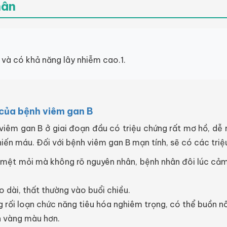
hân
và có khả năng lây nhiễm cao.1.
g của bệnh viêm gan B
t viêm gan B ở giai đoạn đầu có triệu chứng rất mơ hồ, dễ
 hiến máu. Đối với bệnh viêm gan B mạn tính, sẽ có các tri
mệt mỏi mà không rõ nguyên nhân, bệnh nhân đôi lúc cảm th
éo dài, thất thường vào buổi chiều.
g rối loạn chức năng tiêu hóa nghiêm trọng, có thể buồn nô
ên vàng màu hơn.