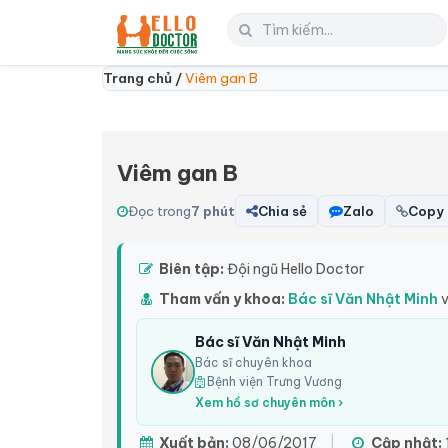
Trang chủ /
Viêm gan B
Viêm gan B
Đọc trong
7 phút
Chia sẻ
Zalo
Copy 
Biên tập:
Đội ngũ Hello Doctor
Tham vấn y khoa:
Bác sĩ Văn Nhật Minh
v
Bác sĩ Văn Nhật Minh
Bác sĩ chuyên khoa
Bệnh viện Trưng Vương
Xem hồ sơ chuyên môn ›
Xuất bản:
08/06/2017
|
Cập nhật: