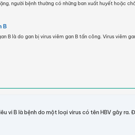
n nặng, người bệnh thường có những ban xuất huyết hoặc c
n B
an B là do gan bị virus viêm gan B tấn công. Virus viêm 
iêu vi B là bệnh do một loại virus có tên HBV gây ra.