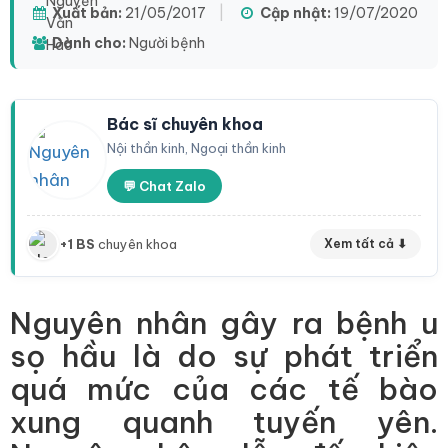
Xuất bản:
21/05/2017
|
Cập nhật:
19/07/2020
Dành cho:
Người bệnh
Bác sĩ chuyên khoa
Nội thần kinh, Ngoại thần kinh
💬 Chat Zalo
+1 BS
chuyên khoa
Xem tất cả ⬇
Nguyên nhân gây ra bệnh u
sọ hầu là do sự phát triển
quá mức của các tế bào
xung quanh tuyến yên.