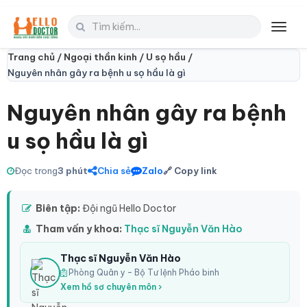
Toggl
navig
Trang chủ /
Ngoại thần kinh /
U sọ hầu /
Nguyên nhân gây ra bệnh u sọ hầu là gì
Nguyên nhân gây ra bệnh
u sọ hầu là gì
Đọc trong
3 phút
Chia sẻ
Zalo
🔗 Copy link
Biên tập:
Đội ngũ Hello Doctor
Tham vấn y khoa:
Thạc sĩ Nguyễn Văn Hào
Thạc sĩ Nguyễn Văn Hào
Phòng Quân y – Bộ Tư lệnh Pháo binh
Xem hồ sơ chuyên môn ›