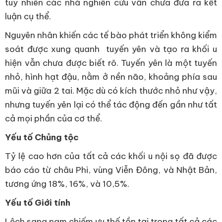
tuy nhiên các nhà nghiên cứu vẫn chưa đưa ra kết
luận cụ thể.
Nguyên nhân khiến các tế bào phát triển không kiểm
soát được xung quanh tuyến yên và tạo ra khối u
hiện vẫn chưa được biết rõ. Tuyến yên là một tuyến
nhỏ, hình hạt đậu, nằm ở nền não, khoảng phía sau
mũi và giữa 2 tai. Mặc dù có kích thước nhỏ như vậy,
nhưng tuyến yên lại có thể tác động đến gần như tất
cả mọi phần của cơ thể.
Yếu tố Chủng tộc
Tỷ lệ cao hơn của tất cả các khối u nội sọ đã được
báo cáo từ châu Phi, vùng Viễn Đông, và Nhật Bản,
tương ứng 18%, 16%, và 10,5%.
Yếu tố Giới tính
Lệch sang nam chiếm ưu thế tồn tại trong tất cả các