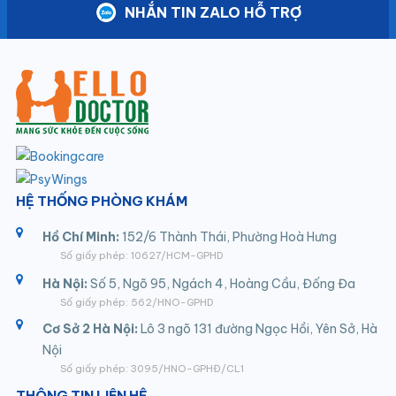
NHẮN TIN ZALO HỖ TRỢ
HỆ THỐNG PHÒNG KHÁM
Hồ Chí Minh:
152/6 Thành Thái, Phường Hoà Hưng
Số giấy phép: 10627/HCM-GPHD
Hà Nội:
Số 5, Ngõ 95, Ngách 4, Hoàng Cầu, Đống Đa
Số giấy phép: 562/HNO-GPHD
Cơ Sở 2 Hà Nội:
Lô 3 ngõ 131 đường Ngọc Hồi, Yên Sở, Hà
Nội
Số giấy phép: 3095/HNO-GPHĐ/CL1
THÔNG TIN LIÊN HỆ