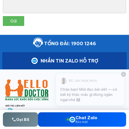
Gửi
TỔNG ĐÀI: 1900 1246
NHẮN TIN ZALO HỖ TRỢ
×
BS. Văn Nhật Minh
Chào bạn! Mời đọc bài viết — có
bất kỳ thắc mắc gì đừng ngần
ngại nhé 🙌
Chat Zalo
Gọi BS
Bảo mật
HỆ THỐNG PHÒNG KHÁM