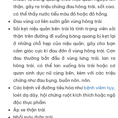
thận, gây ra triệu chứng đau hông trái, sốt cao,
có thể thấy nước tiểu màu đỏ hoặc đỏ hồng.
Đau vùng cơ liên sườn gần vùng hông trái
Sỏi kẹt niệu quản bên trái là tình trạng viên sỏi
thận trên đường đi xuống bàng quang bị kẹt lại
ở những chỗ hẹp của niệu quản, gây cho bạn
cảm giác cực kì đau đớn ở vùng hông trái. Cơn
đau thường bắt đầu ở vùng lưng trái, lan ra
hông trái, có thể lan xuống bìu trái hoặc cơ
quan sinh dục nữ cùng bên, kèm với các triệu
chứng như đau bụng, buồn nôn, nôn.
Các bệnh về đường tiêu hóa như
bệnh viêm tụy
,
loét dạ dày, hội chứng ruột kích thích hoặc ngộ
độc thực phẩm
Áp xe thận trái
Nhồi máu thận trái