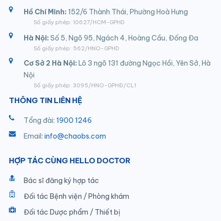
Hồ Chí Minh:
152/6 Thành Thái, Phường Hoà Hưng
Số giấy phép: 10627/HCM-GPHD
Hà Nội:
Số 5, Ngõ 95, Ngách 4, Hoàng Cầu, Đống Đa
Số giấy phép: 562/HNO-GPHD
Cơ Sở 2 Hà Nội:
Lô 3 ngõ 131 đường Ngọc Hồi, Yên Sở, Hà
Nội
Số giấy phép: 3095/HNO-GPHĐ/CL1
THÔNG TIN LIÊN HỆ
Tổng đài:
1900 1246
Email:
info@chaobs.com
HỢP TÁC CÙNG HELLO DOCTOR
Bác sĩ đăng ký hợp tác
Đối tác Bệnh viện / Phòng khám
Đối tác Dược phẩm / Thiết bị