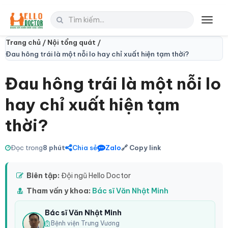
Toggl
navig
Trang chủ /
Nội tổng quát /
Đau hông trái là một nỗi lo hay chỉ xuất hiện tạm thời?
Đau hông trái là một nỗi lo
hay chỉ xuất hiện tạm
thời?
Đọc trong
8 phút
Chia sẻ
Zalo
🔗 Copy link
Biên tập:
Đội ngũ Hello Doctor
Tham vấn y khoa:
Bác sĩ Văn Nhật Minh
Bác sĩ Văn Nhật Minh
Bệnh viện Trưng Vương