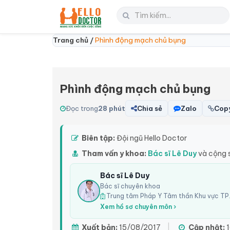
Trang chủ /
Phình động mạch chủ bụng
Phình động mạch chủ bụng
Đọc trong
28 phút
Chia sẻ
Zalo
Copy
Biên tập:
Đội ngũ Hello Doctor
Tham vấn y khoa:
Bác sĩ Lê Duy
và cộng 
Bác sĩ Lê Duy
Bác sĩ chuyên khoa
Trung tâm Pháp Y Tâm thần Khu vực TP.
Xem hồ sơ chuyên môn ›
Xuất bản:
15/08/2017
|
Cập nhật:
1