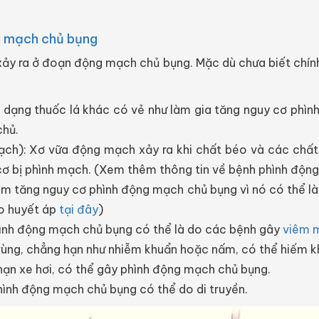
g mạch chủ bụng
ảy ra ở đoạn động mạch chủ bụng. Mặc dù chưa biết chính
c dạng thuốc lá khác có vẻ như làm gia tăng nguy cơ phì
chủ.
h): Xơ vữa động mạch xảy ra khi chất béo và các chất k
 cơ bị phình mạch. (Xem thêm thông tin về bệnh phình độ
àm tăng nguy cơ phình động mạch chủ bụng vì nó có thể 
o huyết áp
tại đây
)
nh động mạch chủ bụng có thể là do các bệnh gây
viêm 
ùng, chẳng hạn như nhiễm khuẩn hoặc nấm, có thể hiếm k
 nạn xe hơi, có thể gây phình động mạch chủ bụng.
phình động mạch chủ bụng có thể do di truyền.