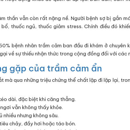
tâm thần vẫn còn rất nặng nề. Người bệnh sợ bị gắn mác
bổ, thuốc ngủ, thuốc giảm stress. Chính điều đó khiế
n 50% bệnh nhân trầm cảm ban đầu đi khám ở chuyên k
ại về sự thiếu nhận thức trong cộng đồng đối với các rố
ờng gặp của trầm cảm ẩn
mà qua những triệu chứng thể chất lặp đi lặp lại, tron
éo dài, đặc biệt khi căng thẳng.
 ngơi vẫn không thấy khỏe.
ủ nhiều nhưng không sâu.
 tiêu chảy, đầy hơi hoặc táo bón.