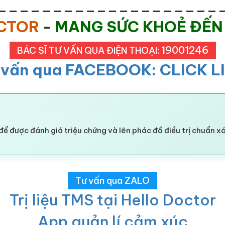
____________________
OCTOR
-
MANG SỨC KHOẺ ĐẾN
19001246
BÁC SĨ TƯ VẤN QUA ĐIỆN THOẠI:
 vấn qua FACEBOOK: CLICK L
để được đánh giá triệu chứng và lên phác đồ điều trị chuẩn x
Tư vấn qua ZALO
Trị liệu TMS tại Hello Doctor
App quản lí cảm xúc