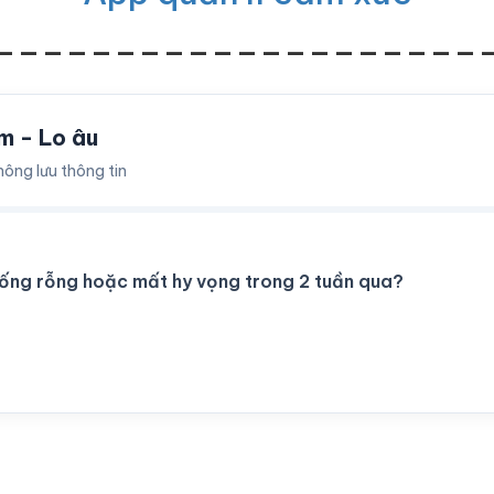
____________________
m - Lo âu
hông lưu thông tin
rống rỗng hoặc mất hy vọng trong 2 tuần qua?