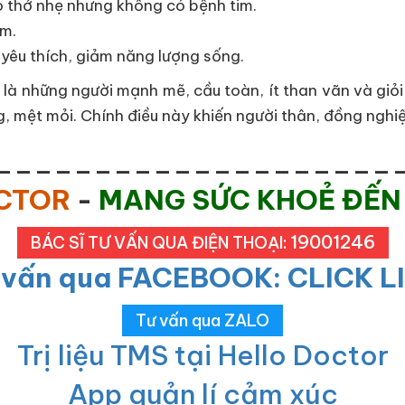
ó thở nhẹ nhưng không có bệnh tim.
ém.
yêu thích, giảm năng lượng sống.
là những người mạnh mẽ, cầu toàn, ít than vãn và giỏi 
ng, mệt mỏi. Chính điều này khiến người thân, đồng nghi
____________________
OCTOR
-
MANG SỨC KHOẺ ĐẾN
19001246
BÁC SĨ TƯ VẤN QUA ĐIỆN THOẠI:
 vấn qua FACEBOOK: CLICK L
Tư vấn qua ZALO
Trị liệu TMS tại Hello Doctor
App quản lí cảm xúc