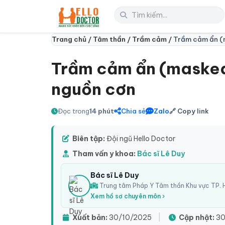
Trang chủ /
Tâm thần /
Trầm cảm /
Trầm cảm ẩn (m
Trầm cảm ẩn (masked 
nguồn cơn
Đọc trong
14 phút
Chia sẻ
Zalo
🔗 Copy link
Biên tập:
Đội ngũ Hello Doctor
Tham vấn y khoa:
Bác sĩ Lê Duy
Bác sĩ Lê Duy
Trung tâm Pháp Y Tâm thần Khu vực TP. H
Xem hồ sơ chuyên môn ›
Xuất bản:
30/10/2025
|
Cập nhật:
30