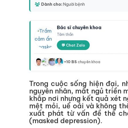
Dành cho:
Người bệnh
Bác sĩ chuyên khoa
Tâm thần
💬 Chat Zalo
+10 BS
chuyên khoa
Trong cuộc sống hiện đại, n
nguyên nhân, mất ngủ triền m
khắp nơi nhưng kết quả xét n
mệt mỏi, uể oải và không th
xuất phát từ vấn đề thể ch
(masked depression).