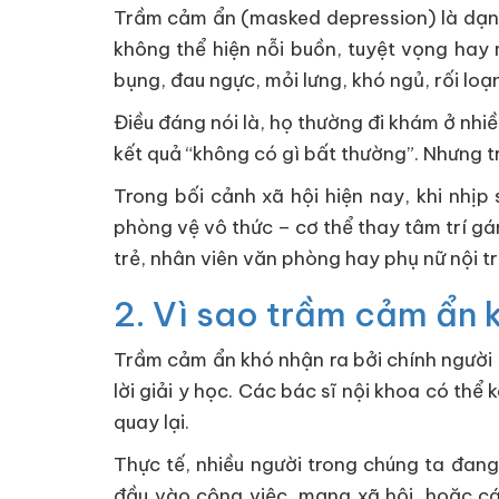
Trầm cảm ẩn (masked depression) là dạng 
không thể hiện nỗi buồn, tuyệt vọng hay
bụng, đau ngực, mỏi lưng, khó ngủ, rối loạn
Điều đáng nói là, họ thường đi khám ở nhi
kết quả “không có gì bất thường”. Nhưng t
Trong bối cảnh xã hội hiện nay, khi nhịp
phòng vệ vô thức – cơ thể thay tâm trí gán
trẻ, nhân viên văn phòng hay phụ nữ nội 
2. Vì sao trầm cảm ẩn 
Trầm cảm ẩn khó nhận ra bởi chính người 
lời giải y học. Các bác sĩ nội khoa có thể
quay lại.
Thực tế, nhiều người trong chúng ta đang
đầu vào công việc, mạng xã hội, hoặc cá