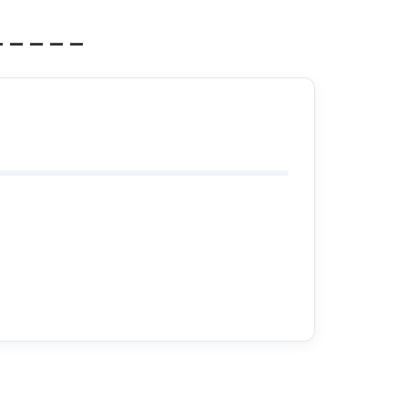
_____