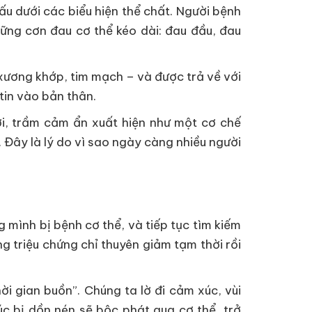
u dưới các biểu hiện thể chất. Người bệnh
ững cơn đau cơ thể kéo dài: đau đầu, đau
 xương khớp, tim mạch – và được trả về với
tin vào bản thân.
gơi, trầm cảm ẩn xuất hiện như một cơ chế
. Đây là lý do vì sao ngày càng nhiều người
mình bị bệnh cơ thể, và tiếp tục tìm kiếm
ng triệu chứng chỉ thuyên giảm tạm thời rồi
i gian buồn”. Chúng ta lờ đi cảm xúc, vùi
c bị dồn nén sẽ bộc phát qua cơ thể, trở