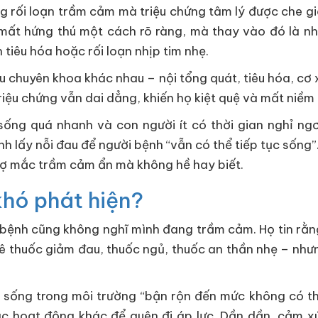
rối loạn trầm cảm mà triệu chứng tâm lý được che giấ
 mất hứng thú một cách rõ ràng, mà thay vào đó là nh
 tiêu hóa hoặc rối loạn nhịp tim nhẹ.
ều chuyên khoa khác nhau – nội tổng quát, tiêu hóa, cơ
riệu chứng vẫn dai dẳng, khiến họ kiệt quệ và mất niềm 
 sống quá nhanh và con người ít có thời gian nghỉ n
h lấy nỗi đau để người bệnh “vẫn có thể tiếp tục sống”
trợ mắc trầm cảm ẩn mà không hề hay biết.
khó phát hiện?
bệnh cũng không nghĩ mình đang trầm cảm. Họ tin rằng 
 kê thuốc giảm đau, thuốc ngủ, thuốc an thần nhẹ – như
 sống trong môi trường “bận rộn đến mức không có thờ
c hoạt động khác để quên đi áp lực. Dần dần, cảm xú