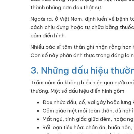
thành những cơn đau thật sự.
Ngoài ra, ở Việt Nam, định kiến về bệnh 
cách chịu đựng hoặc tự chữa bằng thuốc 
cảm điển hình.
Nhiều bác sĩ tâm thần ghi nhận rằng hơ
Con số này phản ánh thực trạng đáng lo ng
3. Những dấu hiệu thư
Trầm cảm ẩn không biểu hiện qua nước mắt 
thường. Một số dấu hiệu điển hình gồm:
Đau nhức đầu, cổ, vai gáy hoặc lưng k
Cảm giác mệt mỏi toàn thân, dù nghỉ
Mất ngủ, tỉnh giấc giữa đêm, hoặc ng
Rối loạn tiêu hóa: chán ăn, buồn nôn,