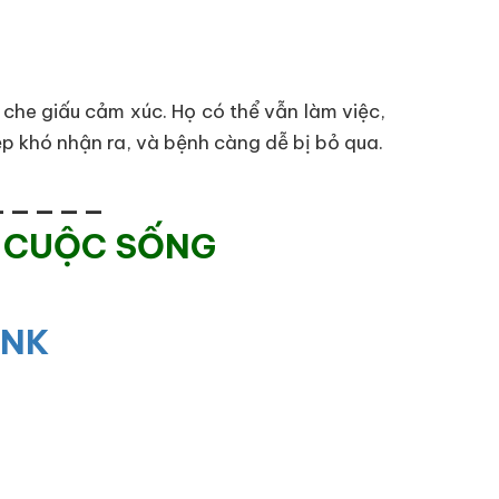
che giấu cảm xúc. Họ có thể vẫn làm việc,
ệp khó nhận ra, và bệnh càng dễ bị bỏ qua.
_____
 CUỘC SỐNG
INK