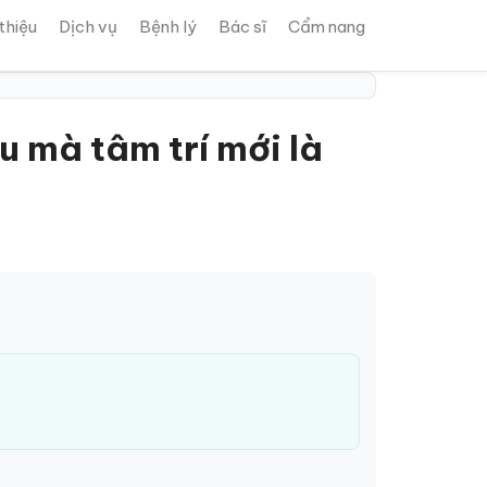
 thiệu
Dịch vụ
Bệnh lý
Bác sĩ
Cẩm nang
 mà tâm trí mới là