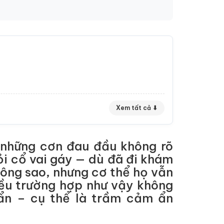
Xem tất cả ⬇
i những cơn đau đầu không rõ
ỏi cổ vai gáy — dù đã đi khám
hông sao, nhưng cơ thể họ vẫn
iều trường hợp như vậy không
 ẩn – cụ thể là trầm cảm ẩn