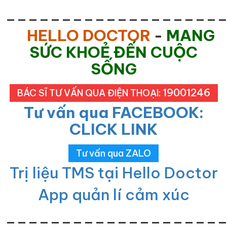
___________________
HELLO DOCTOR
-
MANG
SỨC KHOẺ ĐẾN CUỘC
SỐNG
19001246
BÁC SĨ TƯ VẤN QUA ĐIỆN THOẠI:
Tư vấn qua FACEBOOK:
CLICK LINK
Tư vấn qua ZALO
Trị liệu TMS tại Hello Doctor
App quản lí cảm xúc
___________________