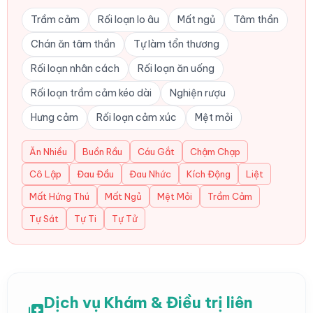
Trầm cảm
Rối loạn lo âu
Mất ngủ
Tâm thần
Chán ăn tâm thần
Tự làm tổn thương
Rối loạn nhân cách
Rối loạn ăn uống
Rối loạn trầm cảm kéo dài
Nghiện rượu
Hưng cảm
Rối loạn cảm xúc
Mệt mỏi
Ăn Nhiều
Buồn Rầu
Cáu Gắt
Chậm Chạp
Cô Lập
Đau Đầu
Đau Nhức
Kích Động
Liệt
Mất Hứng Thú
Mất Ngủ
Mệt Mỏi
Trầm Cảm
Tự Sát
Tự Ti
Tự Tử
Dịch vụ Khám & Điều trị liên