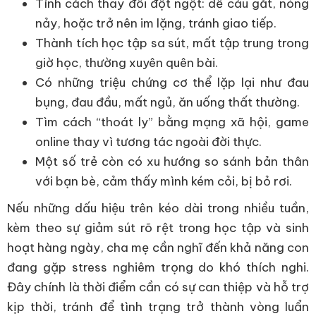
Tính cách thay đổi đột ngột: dễ cáu gắt, nóng
nảy, hoặc trở nên im lặng, tránh giao tiếp.
Thành tích học tập sa sút, mất tập trung trong
giờ học, thường xuyên quên bài.
Có những triệu chứng cơ thể lặp lại như đau
bụng, đau đầu, mất ngủ, ăn uống thất thường.
Tìm cách “thoát ly” bằng mạng xã hội, game
online thay vì tương tác ngoài đời thực.
Một số trẻ còn có xu hướng so sánh bản thân
với bạn bè, cảm thấy mình kém cỏi, bị bỏ rơi.
Nếu những dấu hiệu trên kéo dài trong nhiều tuần,
kèm theo sự giảm sút rõ rệt trong học tập và sinh
hoạt hàng ngày, cha mẹ cần nghĩ đến khả năng con
đang gặp stress nghiêm trọng do khó thích nghi.
Đây chính là thời điểm cần có sự can thiệp và hỗ trợ
kịp thời, tránh để tình trạng trở thành vòng luẩn