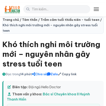
Toggl
Trang chủ /
Tâm thần /
Trầm cảm tuổi thiếu niên - tuổi teen /
Khó thích nghi môi trường mới – nguyên nhân gây stress tuổi
teen
Khó thích nghi môi trường
mới – nguyên nhân gây
stress tuổi teen
Đọc trong
14 phút
Chia sẻ
Zalo
🔗 Copy link
Biên tập:
Đội ngũ Hello Doctor
Tham vấn y khoa:
Bác sĩ Chuyên khoa II Huỳnh
Thanh Hiển