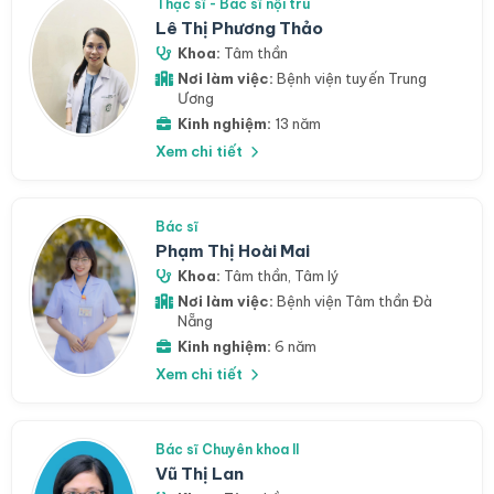
Thạc sĩ - Bác sĩ nội trú
Lê Thị Phương Thảo
Khoa:
Tâm thần
Nơi làm việc:
Bệnh viện tuyến Trung
Ương
Kinh nghiệm:
13 năm
Xem chi tiết
Bác sĩ
Phạm Thị Hoài Mai
Khoa:
Tâm thần
,
Tâm lý
Nơi làm việc:
Bệnh viện Tâm thần Đà
Nẵng
Kinh nghiệm:
6 năm
Xem chi tiết
Bác sĩ Chuyên khoa II
Vũ Thị Lan