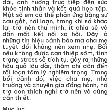
dài, ảnh hưởng trực tiếp đến sức
khỏe tinh thần và kết quả học tập.
Một số em có thể phản ứng bằng sự
cáu gắt, nổi loạn, trong khi số khác
lại trở nên thu mình, ít chia sẻ và
dần mất kết nối xã hội. Đây là
những tín hiệu cảnh báo mà cha mẹ
tuyệt đối không nên xem nhẹ. Bởi
nếu không được can thiệp sớm, tình
trạng stress sẽ tích tụ, gây ra những
hậu quả lâu dài, thậm chí dẫn đến
rối loạn tâm lý nghiêm trọng. Trong
bối cảnh đó, việc cha mẹ, nhà
trường và chuyên gia đồng hành, hỗ
trợ con thích nghi trở nên vô cùng
cần thiết.
Mục lục