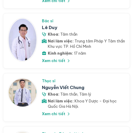
Xem chi tiết
Bác sĩ
Lê Duy
Khoa:
Tâm thần
Nơi làm việc:
Trung tâm Pháp Y Tâm thần
Khu vực TP. Hồ Chí Minh
Kinh nghiệm:
17 năm
Xem chi tiết
Thạc sĩ
Nguyễn Viết Chung
Khoa:
Tâm thần
,
Tâm lý
Nơi làm việc:
Khoa Y Dược - Đại học
Quốc Gia Hà Nội.
Xem chi tiết