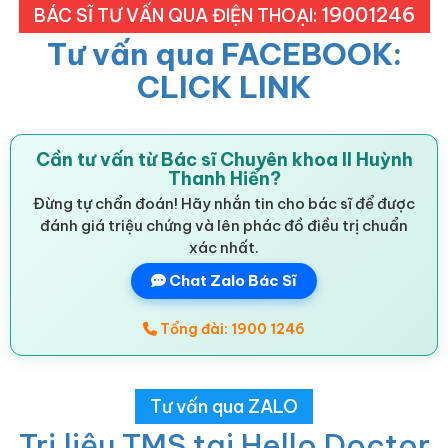
19001246
BÁC SĨ TƯ VẤN QUA ĐIỆN THOẠI:
Tư vấn qua FACEBOOK:
CLICK LINK
Cần tư vấn từ Bác sĩ Chuyên khoa II Huỳnh
Thanh Hiển?
Đừng tự chẩn đoán! Hãy nhắn tin cho bác sĩ để được
đánh giá triệu chứng và lên phác đồ điều trị chuẩn
xác nhất.
Chat Zalo Bác Sĩ
Tổng đài: 1900 1246
Tư vấn qua ZALO
Trị liệu TMS tại Hello Doctor