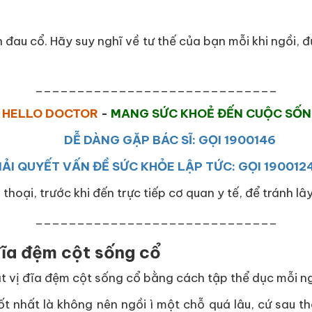
 đau cổ. Hãy suy nghĩ về tư thế của bạn mỗi khi ngồi, 
_____________________________
HELLO DOCTOR
-
MANG SỨC KHOẺ ĐẾN CUỘC SỐ
DỄ DÀNG GẶP BÁC SĨ: GỌI 1900146
IẢI QUYẾT VẤN ĐỀ SỨC KHỎE LẬP TỨC: GỌI 190012
 thoại, trước khi đến trực tiếp cơ quan y tế, để tránh l
_____________________________
đĩa đệm cột sống cổ
 vị đĩa đệm cột sống cổ bằng cách tập thể dục mỗi n
 nhất là không nên ngồi ì một chỗ quá lâu, cứ sau t