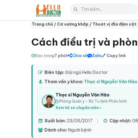
Trang chủ /
Cơ xương khớp /
Thoát vị đĩa đệm cột
Cách điều trị và phò
Đọc trong
7 phút
Chia sẻ
Zalo
🔗 Copy link
Biên tập:
Đội ngũ Hello Doctor
Tham vấn y khoa:
Thạc sĩ Nguyễn Văn Hào
Thạc sĩ Nguyễn Văn Hào
Phòng Quân y – Bộ Tư lệnh Pháo binh
Xem hồ sơ chuyên môn ›
Xuất bản:
23/05/2017
|
Cập nhật:
08
Dành cho:
Người bệnh