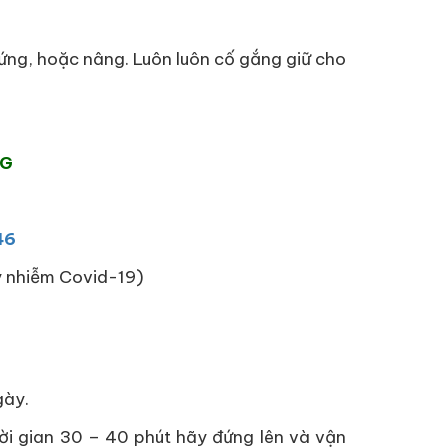
đứng, hoặc nâng. Luôn luôn cố gắng giữ cho
NG
46
ây nhiễm Covid-19)
gày.
hời gian 30 – 40 phút hãy đứng lên và vận