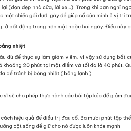
ại (dọn dẹp nhà cửa, lái xe,..). Trong khi bạn nghỉ ngơi
 một chiếc gối dưới gáy để giúp cổ của mình ở vị trí tr
g, ở bất động trong hơn một hoặc hai ngày. Điều này có
 bằng nhiệt
u đủ để thực sự làm giảm viêm, vì vậy sử dụng bất c
nó khoảng 20 phút tại một điểm và tối đa là 40 phút. 
da để tránh bị bỏng nhiệt ( bỏng lạnh )
 sĩ sẽ cho phép thực hành các bài tập kéo để giảm đau c
cách hiệu quả để điều trị đau cổ. Ba mươi phút tập thể 
 dưỡng cột sống để giữ cho nó được luôn khỏe mạnh