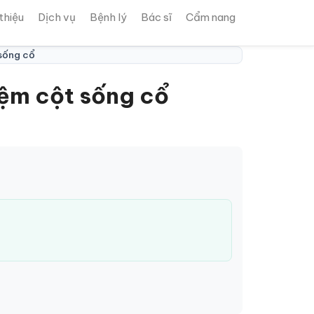
 thiệu
Dịch vụ
Bệnh lý
Bác sĩ
Cẩm nang
 sống cổ
đệm cột sống cổ