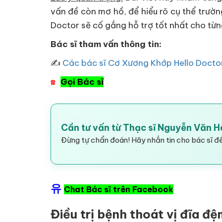
vấn đề còn mơ hồ, để hiểu rõ cụ thể trườn
Doctor sẽ cố gắng hỗ trợ tốt nhất cho từ
Bác sĩ tham vấn thông tin:
✍
Các bác sĩ Cơ Xương Khớp Hello Docto
Gọi Bác sĩ
☎
Cần tư vấn từ Thạc sĩ Nguyễn Văn 
Đừng tự chẩn đoán! Hãy nhắn tin cho bác sĩ để
유
Chat Bác sĩ trên Facebook
Điều trị bệnh thoát vị đĩa đ