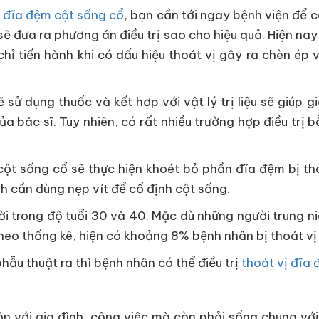
ị đĩa đệm cột sống cổ
, bạn cần tới ngay bệnh viện để 
ẽ đưa ra phương án điều trị sao cho hiệu quả. Hiện na
a chỉ tiến hành khi có dấu hiệu thoát vị gây ra chèn ép
ẽ sử dụng thuốc và kết hợp với vật lý trị liệu sẽ giú
 bác sĩ. Tuy nhiên, có rất nhiều trường hợp điều trị bằ
ột sống cổ sẽ thực hiện khoét bỏ phần đĩa đệm bị tho
nh cần dùng nẹp vít để cố định cột sống.
i trong độ tuổi 30 và 40. Mặc dù những người trung ni
eo thống kê, hiện có khoảng 8% bệnh nhân bị thoát vị 
phẫu thuật ra thì bệnh nhân có thể điều trị
thoát vị đĩa
với gia đình, công việc mà còn phải sống chung với 