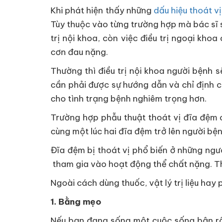
Khi phát hiện thấy những
dấu hiệu thoát v
Tùy thuộc vào từng trường hợp mà bác sĩ s
trị nội khoa, còn việc điều trị ngoại kho
cơn đau nặng.
Thường thì điều trị nội khoa người bệnh s
cần phải được sự hướng dẫn và chỉ định của
cho tình trạng bệnh nghiêm trọng hơn.
Trường hợp phẫu thuật thoát vị đĩa đệm c
cùng một lúc hai đĩa đệm trở lên người bệ
Đĩa đệm bị thoát vị phổ biến ở những ngườ
tham gia vào hoạt động thể chất nặng. Th
Ngoài cách dùng thuốc, vật lý trị liệu hay 
1. Bằng mẹo
Nếu bạn đang sống một cuộc sống bận rộn 