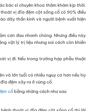
các bác sĩ chuyên khoa thăm khám kịp thời.
y thoát vị đĩa đệm cột sống cổ có 90% điều
 vào dây thần kinh và người bệnh xuất hiện
p giảm cơn đau nhanh chóng. Nhưng điều này
ng vật lý trị liệu nhưng sai cách còn khiến
át vị đi. Nếu trong trường hợp phẫu thuật
ên và lớn tuổi có nhiều nguy cơ hơn nếu họ
đĩa đệm xảy ra ở vùng cổ.
 đệm cổ
bằng những cách như sau:
bệnh thoát vị đĩa đệm cột sống cổ thì lời