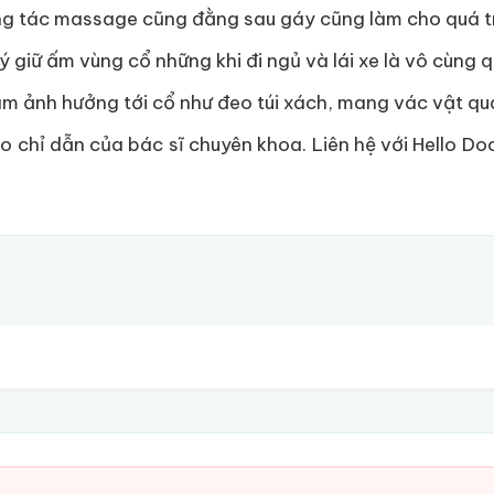
ộng tác massage cũng đằng sau gáy cũng làm cho quá tr
ý giữ ấm vùng cổ những khi đi ngủ và lái xe là vô cùng 
àm ảnh hưởng tới cổ như đeo túi xách, mang vác vật q
o chỉ dẫn của bác sĩ chuyên khoa. Liên hệ với Hello Doc