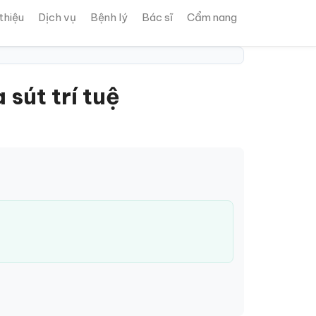
 thiệu
Dịch vụ
Bệnh lý
Bác sĩ
Cẩm nang
sút trí tuệ