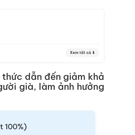
Xem tất cả ⬇
ận thức dẫn đến giảm khả
ười già, làm ảnh hưởng
ật 100%)