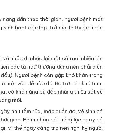
ày nặng dần theo thời gian, người bệnh mất
 sinh hoạt độc lập, trở nên lệ thuộc hoàn
 và nhắc đi nhắc lại một câu nói nhiều lần
Quên các từ ngữ thường dùng nên phải diễn
i đầu). Người bệnh còn gặp khó khăn trong
á một vấn đề nào đó. Họ trở nên khó tính,
ng, có khả năng bù đắp những thiếu sót về
ường mới.
gày như tắm rửa, mặc quần áo, vệ sinh cá
thời gian. Bệnh nhân có thể bị lạc ngay cả
ại, vì thế ngày càng trở nên nghi kỵ người