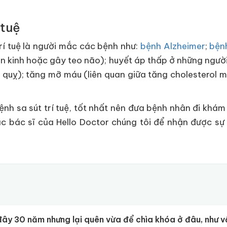
 tuệ
í tuệ là người mắc các bệnh như:
bệnh Alzheimer
;
bện
hần kinh hoặc gây teo não); huyết áp thấp ở những người
quỵ); tăng mỡ máu (liên quan giữa tăng cholesterol má
nh sa sút trí tuệ, tốt nhất nên đưa bệnh nhân đi khám
các bác sĩ của Hello Doctor chúng tôi để nhận được sự
đây 30 năm nhưng lại quên vừa để chìa khóa ở đâu, như v