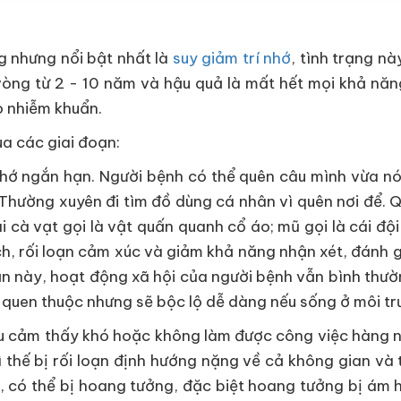
ng nhưng nổi bật nhất là
suy giảm trí nhớ
, tình trạng n
vòng từ 2 - 10 năm và hậu quả là mất hết mọi khả năng
o nhiễm khuẩn.
ua các giai đoạn:
nhớ ngắn hạn. Người bệnh có thể quên câu mình vừa nói
. Thường xuyên đi tìm đồ dùng cá nhân vì quên nơi để. 
i cà vạt gọi là vật quấn quanh cổ áo; mũ gọi là cái độ
h, rối loạn cảm xúc và giảm khả năng nhận xét, đánh gi
ạn này, hoạt động xã hội của người bệnh vẫn bình thườ
 quen thuộc nhưng sẽ bộc lộ dễ dàng nếu sống ở môi tr
 cảm thấy khó hoặc không làm được công việc hàng n
ì thế bị rối loạn định hướng nặng về cả không gian và 
, có thể bị hoang tưởng, đặc biệt hoang tưởng bị ám h