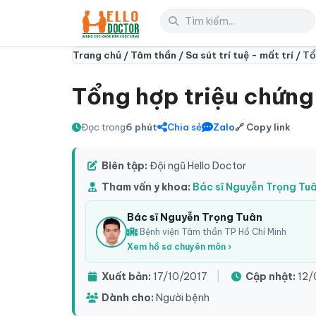
Trang chủ /
Tâm thần /
Sa sút trí tuệ - mất trí /
Tổ
Tổng hợp triệu chứng 
Đọc trong
6 phút
Chia sẻ
Zalo
🔗 Copy link
Biên tập:
Đội ngũ Hello Doctor
Tham vấn y khoa:
Bác sĩ Nguyễn Trọng Tu
Bác sĩ Nguyễn Trọng Tuân
Bệnh viện Tâm thần TP Hồ Chí Minh
Xem hồ sơ chuyên môn ›
Xuất bản:
17/10/2017
|
Cập nhật:
12/
Dành cho:
Người bệnh