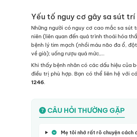
Yếu tố nguy cơ gây sa sút trí
Những người có nguy cơ cao mắc sa sút tr
niên (liên quan đến quá trình thoái hóa t
bệnh lý tim mạch (nhồi máu não đa ổ, đột 
về già); uống rượu quá mức,…
Khi thấy bệnh nhân có các dấu hiệu của bệ
điều trị phù hợp. Bạn có thể liên hệ với 
1246
.
CÂU HỎI THƯỜNG GẶP
Mẹ tôi nhớ rất rõ chuyện cách 