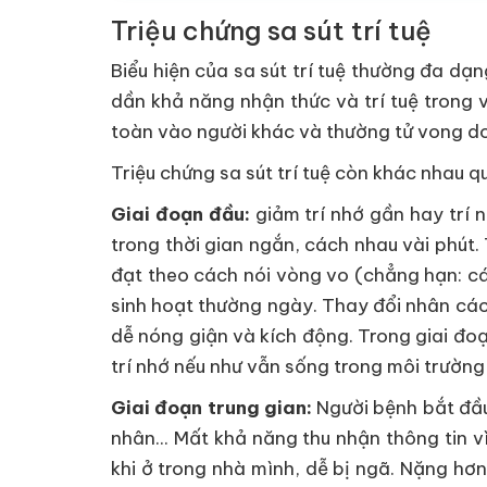
Triệu chứng sa sút trí tuệ
Biểu hiện của sa sút trí tuệ thường đa dạ
dần khả năng nhận thức và trí tuệ trong 
toàn vào người khác và thường tử vong d
Triệu chứng sa sút trí tuệ còn khác nhau q
Giai đoạn đầu:
giảm trí nhớ gần hay trí 
trong thời gian ngắn, cách nhau vài phút
đạt theo cách nói vòng vo (chẳng hạn: cá
sinh hoạt thường ngày. Thay đổi nhân các
dễ nóng giận và kích động. Trong giai đo
trí nhớ nếu như vẫn sống trong môi trường
Giai đoạn trung gian:
Người bệnh bắt đầu
nhân... Mất khả năng thu nhận thông tin v
khi ở trong nhà mình, dễ bị ngã. Nặng hơn