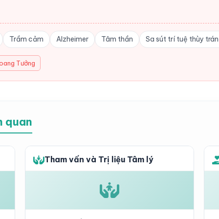
Trầm cảm
Alzheimer
Tâm thần
Sa sút trí tuệ thùy trá
oang Tưởng
ên quan
Tham vấn và Trị liệu Tâm lý