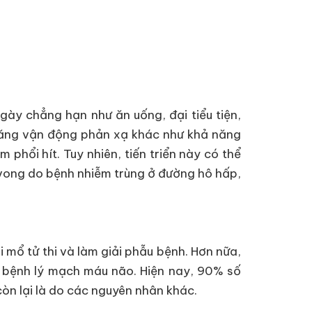
ày chẳng hạn như ăn uống, đại tiểu tiện,
ả năng vận động phản xạ khác như khả năng
phổi hít. Tuy nhiên, tiến triển này có thể
ử vong do bệnh nhiễm trùng ở đường hô hấp,
i mổ tử thi và làm giải phẫu bệnh. Hơn nữa,
 bệnh lý mạch máu não. Hiện nay, 90% số
òn lại là do các nguyên nhân khác.