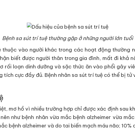
Bệnh sa sút trí tuệ thường gặp ở những người lớn tuổi
 thuộc vào người khác trong các hoạt động thường ng
nhận biết được người thân trong gia đình, mất đi kh
 rối loạn dinh dưỡng và sặc thức ăn vào phổi gây viêm 
 tích cực đầy đủ. Bệnh nhân sa sút trí tuệ có thể bị t
uệ
ệt, mơ hồ vì nhiều trường hợp chỉ được xác định sau kh
 nên như bệnh nhân vừa mắc bệnh alzheimer vừa mắc
mắc bệnh alzheimer và do tai biến mạch máu não; 10% c