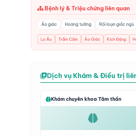
Bệnh lý & Triệu chứng liên quan
Ảo giác
Hoang tưởng
Rối loạn giấc ngủ
Lo Âu
Trầm Cảm
Ảo Giác
Kích Động
H
Dịch vụ Khám & Điều trị li
Khám chuyên khoa Tâm thần