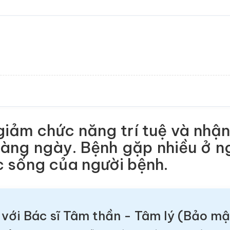
y giảm chức năng trí tuệ và nh
àng ngày. Bệnh gặp nhiều ở ng
c sống của người bệnh.
 với Bác sĩ Tâm thần - Tâm lý (Bảo m