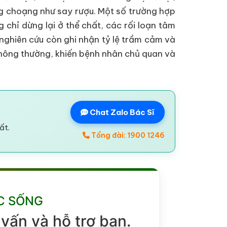
g choạng như say rượu. Một số trường hợp
chỉ dừng lại ở thể chất, các rối loạn tâm
 nghiên cứu còn ghi nhận tỷ lệ trầm cảm và
thông thường, khiến bệnh nhân chủ quan và
Chat Zalo Bác Sĩ
ất.
Tổng đài: 1900 1246
C SỐNG
vấn và hỗ trợ bạn.