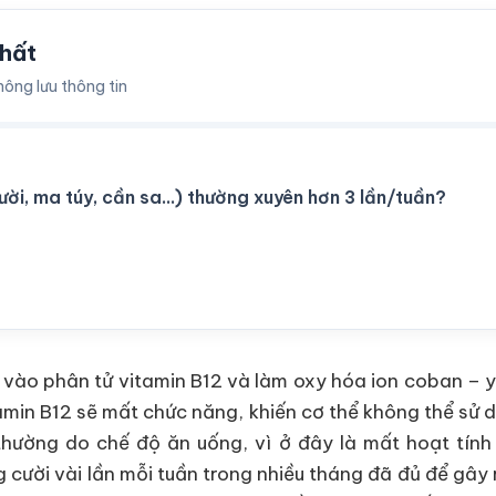
chất
hông lưu thông tin
ời, ma túy, cần sa...) thường xuyên hơn 3 lần/tuần?
ếp vào phân tử vitamin B12 và làm oxy hóa ion coban – y
tamin B12 sẽ mất chức năng, khiến cơ thể không thể sử 
thường do chế độ ăn uống, vì ở đây là mất hoạt tính 
 cười vài lần mỗi tuần trong nhiều tháng đã đủ để gây 