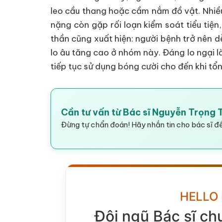
leo cầu thang hoặc cầm nắm đồ vật. Nhiề
nặng còn gặp rối loạn kiểm soát tiểu tiệ
thần cũng xuất hiện: người bệnh trở nên d
lo âu tăng cao ở nhóm này. Đáng lo ngại 
tiếp tục sử dụng bóng cười cho đến khi tổ
Cần tư vấn từ Bác sĩ Nguyễn Trọng
Đừng tự chẩn đoán! Hãy nhắn tin cho bác sĩ để
HELLO
Đội ngũ Bác sĩ ch