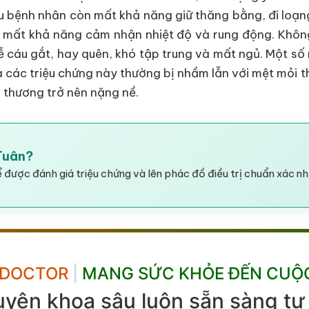
u bệnh nhân còn mất khả năng giữ thăng bằng, đi loạn
n, mất khả năng cảm nhận nhiệt độ và rung động. Không 
ễ cáu gắt, hay quên, khó tập trung và mất ngủ. Một số
là các triệu chứng này thường bị nhầm lẫn với mệt mỏi 
n thương trở nên nặng nề.
 Tuân?
 được đánh giá triệu chứng và lên phác đồ điều trị chuẩn xác nh
 DOCTOR
|
MANG SỨC KHỎE ĐẾN CUỘ
uyên khoa sâu luôn sẵn sàng tư 