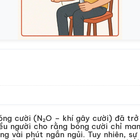
bóng cười (N₂O – khí gây cười) đã trở
iều người cho rằng bóng cười chỉ mang
ng vài phút ngắn ngủi. Tuy nhiên, sự 