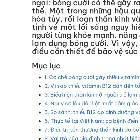
ngại: bóng cười có thể gây r
thể. Một trong những hậu qu
hóa tủy, rối loạn thần kinh 
tỉnh về một lối sống nguy h
người từng khỏe mạnh, năng 
lạm dụng bóng cười. Vì vậy, 
điều cần thiết để bảo vệ sức 
Mục lục
1. Cơ chế bóng cười gây thiếu vitamin
2. Vì sao thiếu vitamin B12 dẫn đến t
3. Biểu hiện thần kinh ở người trẻ lạ
4. Nguy cơ lâu dài: liệt, mất cảm giác
5. So sánh: thiếu B12 do dinh dưỡng 
6. Thực tế tại Việt Nam: ca bệnh điển
7. Điều trị tổn thương thần kinh do bó
8. Vai trò của gia đình trong phát hiện