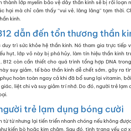
h thành lớp myelin bảo vệ dây thần kinh sẽ bị rối loạn 
hại mà chỉ cảm thấy “vui vẻ, lâng lâng” tạm thời. C
hần kinh.
 B12 dẫn đến tổn thương thần ki
c duy trì sức khỏe hệ thần kinh. Nó tham gia trực tiếp
ếu hụt, lớp vỏ này bị phá hủy, làm tín hiệu thần kinh 
a, B12 còn cần thiết cho quá trình tổng hợp DNA trong 
này suy giảm, tế bào thần kinh dễ chết sớm, gây ra tìn
hục hoàn toàn ngay cả khi đã bổ sung lại vitamin, bởi 
giác, liệt chi và suy giảm trí nhớ. Do đó, người trẻ lạ
oại.
ở người trẻ lạm dụng bóng cười
n từ từ nhưng lại tiến triển nhanh chóng nếu không được
hư kiến bò hoặc kim châm. Sau đó, tình trạng yếu cơ xuấ