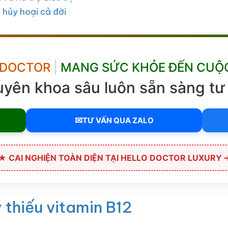
” hủy hoại cả đời
 DOCTOR
|
MANG SỨC KHỎE ĐẾN CUỘ
uyên khoa sâu luôn sẵn sàng tư 
✉
TƯ VẤN QUA ZALO
★ CAI NGHIỆN TOÀN DIỆN TẠI HELLO DOCTOR LUXURY 
 thiếu vitamin B12