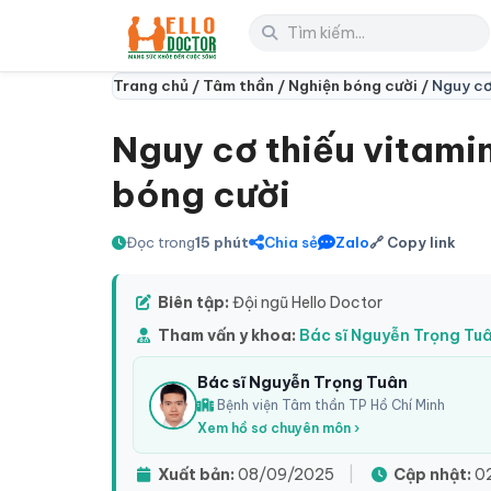
Trang chủ /
Tâm thần /
Nghiện bóng cười /
Nguy cơ 
Nguy cơ thiếu vitamin
bóng cười
Đọc trong
15 phút
Chia sẻ
Zalo
🔗 Copy link
Biên tập:
Đội ngũ Hello Doctor
Tham vấn y khoa:
Bác sĩ Nguyễn Trọng Tu
Bác sĩ Nguyễn Trọng Tuân
Bệnh viện Tâm thần TP Hồ Chí Minh
Xem hồ sơ chuyên môn ›
Xuất bản:
08/09/2025
|
Cập nhật:
02