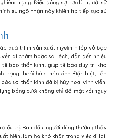
nghiêm trọng. Điều đáng sợ hơn là người sử
hính sự ngộ nhận này khiến họ tiếp tục sử
nh
 vào quá trình sản xuất myelin – lớp vỏ bọc
truyền đi chậm hoặc sai lệch, dẫn đến nhiều
tế bào thần kinh, giúp tế bào duy trì khả
h trạng thoái hóa thần kinh. Đặc biệt, tổn
các sợi thần kinh đã bị hủy hoại vĩnh viễn.
m dụng bóng cười không chỉ đối mặt với nguy
 điều trị. Ban đầu, người dùng thường thấy
t hiện, làm họ khó khăn trong việc đi lại,