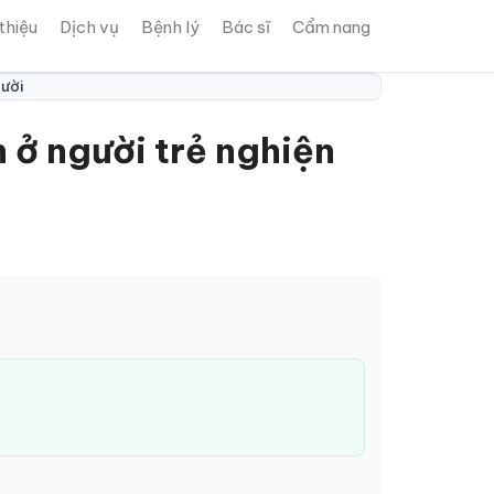
 thiệu
Dịch vụ
Bệnh lý
Bác sĩ
Cẩm nang
cười
 ở người trẻ nghiện