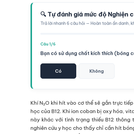
🔍 Tự đánh giá mức độ Nghiện 
Trả lời nhanh 6 câu hỏi — Hoàn toàn ẩn danh, k
Câu 1/6
Bạn có sử dụng chất kích thích (bóng cư
Có
Không
Khí N₂O khi hít vào cơ thể sẽ gắn trực ti
học của B12. Khi ion coban bị oxy hóa, vi
này khác với tình trạng thiếu B12 thông 
nghiên cứu y học cho thấy chỉ cần hít bóng