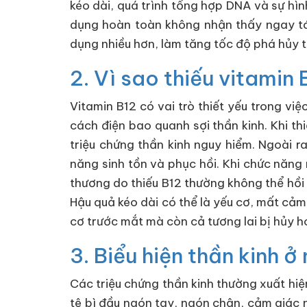
kéo dài, quá trình tổng hợp DNA và sự hìn
dụng hoàn toàn không nhận thấy ngay tác 
dụng nhiều hơn, làm tăng tốc độ phá hủy t
2. Vì sao thiếu vitamin
Vitamin B12 có vai trò thiết yếu trong việ
cách điện bao quanh sợi thần kinh. Khi thi
triệu chứng thần kinh nguy hiểm. Ngoài r
năng sinh tồn và phục hồi. Khi chức năng 
thương do thiếu B12 thường không thể hồi p
Hậu quả kéo dài có thể là yếu cơ, mất cảm 
cơ trước mắt mà còn cả tương lai bị hủy h
3. Biểu hiện thần kinh 
Các triệu chứng thần kinh thường xuất hiệ
tê bì đầu ngón tay, ngón chân, cảm giác n