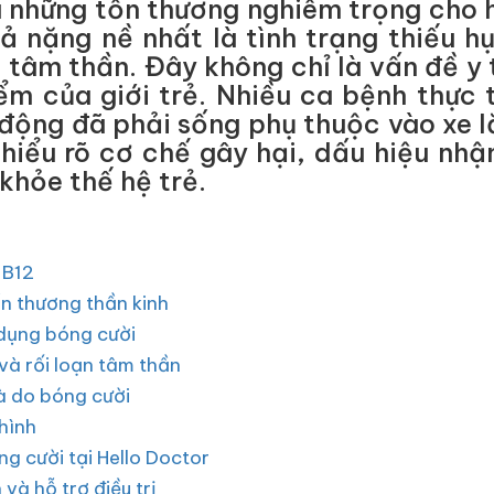
a những tổn thương nghiêm trọng cho 
ả nặng nề nhất là tình trạng thiếu hụ
và tâm thần. Đây không chỉ là vấn đề y
iểm của giới trẻ. Nhiều ca bệnh thực
động đã phải sống phụ thuộc vào xe lă
hiểu rõ cơ chế gây hại, dấu hiệu nhận 
khỏe thế hệ trẻ.
 B12
ổn thương thần kinh
m dụng bóng cười
 và rối loạn tâm thần
và do bóng cười
 hình
ng cười tại Hello Doctor
 và hỗ trợ điều trị