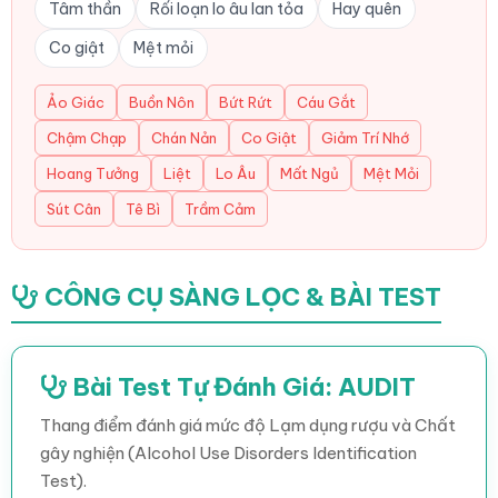
Tâm thần
Rối loạn lo âu lan tỏa
Hay quên
Co giật
Mệt mỏi
Ảo Giác
Buồn Nôn
Bứt Rứt
Cáu Gắt
Chậm Chạp
Chán Nản
Co Giật
Giảm Trí Nhớ
Hoang Tưởng
Liệt
Lo Âu
Mất Ngủ
Mệt Mỏi
Sút Cân
Tê Bì
Trầm Cảm
CÔNG CỤ SÀNG LỌC & BÀI TEST
Bài Test Tự Đánh Giá: AUDIT
Thang điểm đánh giá mức độ Lạm dụng rượu và Chất
gây nghiện (Alcohol Use Disorders Identification
Test).