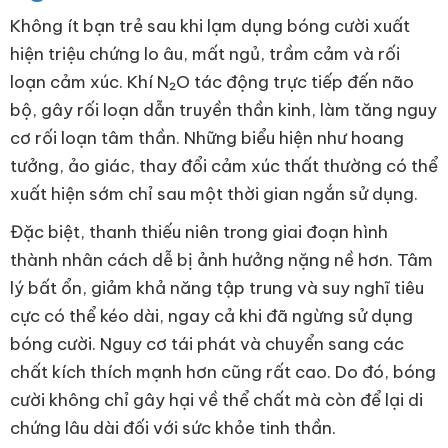
Không ít bạn trẻ sau khi lạm dụng bóng cười xuất
hiện triệu chứng lo âu, mất ngủ, trầm cảm và rối
loạn cảm xúc. Khí N₂O tác động trực tiếp đến não
bộ, gây rối loạn dẫn truyền thần kinh, làm tăng nguy
cơ rối loạn tâm thần. Những biểu hiện như hoang
tưởng, ảo giác, thay đổi cảm xúc thất thường có thể
xuất hiện sớm chỉ sau một thời gian ngắn sử dụng.
Đặc biệt, thanh thiếu niên trong giai đoạn hình
thành nhân cách dễ bị ảnh hưởng nặng nề hơn. Tâm
lý bất ổn, giảm khả năng tập trung và suy nghĩ tiêu
cực có thể kéo dài, ngay cả khi đã ngừng sử dụng
bóng cười. Nguy cơ tái phát và chuyển sang các
chất kích thích mạnh hơn cũng rất cao. Do đó, bóng
cười không chỉ gây hại về thể chất mà còn để lại di
chứng lâu dài đối với sức khỏe tinh thần.