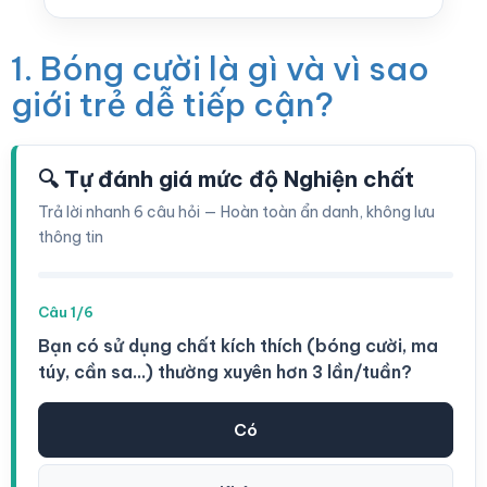
1. Bóng cười là gì và vì sao
giới trẻ dễ tiếp cận?
🔍 Tự đánh giá mức độ Nghiện chất
Trả lời nhanh 6 câu hỏi — Hoàn toàn ẩn danh, không lưu
thông tin
Câu 1/6
Bạn có sử dụng chất kích thích (bóng cười, ma
túy, cần sa...) thường xuyên hơn 3 lần/tuần?
Có