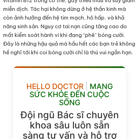
vitamin B12 trong cơ thể, gây thiếu máu và suy giảm
miễn dịch. Tác hại không dừng ở hệ thần kinh mà
còn ảnh hưởng đến hệ tim mạch, hô hấp, và khả
năng sinh sản. Nguy cơ tai nạn cũng tăng cao do
mất kiểm soát hành vi khi đang “phê” bóng cười.
Đây là những hậu quả mà hầu hết các bạn trẻ không
hề nghĩ tới khi coi bóng cười chỉ là thú vui ngắn hạn.
HELLO DOCTOR
|
MANG
SỨC KHỎE ĐẾN CUỘC
SỐNG
Đội ngũ Bác sĩ chuyên
khoa sâu luôn sẵn
sàng tư vấn và hỗ trợ