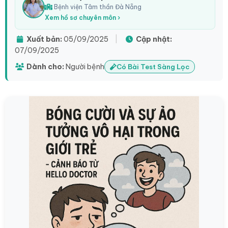
Bệnh viện Tâm thần Đà Nẵng
Xem hồ sơ chuyên môn ›
Xuất bản:
05/09/2025
|
Cập nhật:
07/09/2025
Dành cho:
Người bệnh
Có Bài Test Sàng Lọc