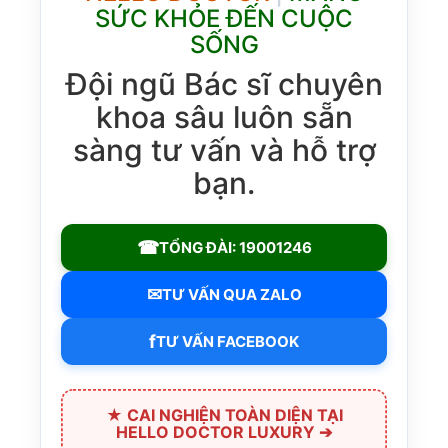
SỨC KHỎE ĐẾN CUỘC
SỐNG
Đội ngũ Bác sĩ chuyên
khoa sâu luôn sẵn
sàng tư vấn và hỗ trợ
bạn.
☎
TỔNG ĐÀI: 19001246
✉
TƯ VẤN QUA ZALO
f
TƯ VẤN FACEBOOK
★ CAI NGHIỆN TOÀN DIỆN TẠI
HELLO DOCTOR LUXURY ➔