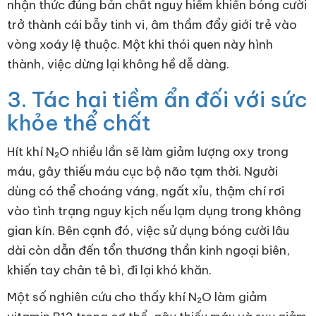
nhận thức đúng bản chất nguy hiểm khiến bóng cười
trở thành cái bẫy tinh vi, âm thầm đẩy giới trẻ vào
vòng xoáy lệ thuộc. Một khi thói quen này hình
thành, việc dừng lại không hề dễ dàng.
3. Tác hại tiềm ẩn đối với sức
khỏe thể chất
Hít khí N₂O nhiều lần sẽ làm giảm lượng oxy trong
máu, gây thiếu máu cục bộ não tạm thời. Người
dùng có thể choáng váng, ngất xỉu, thậm chí rơi
vào tình trạng nguy kịch nếu lạm dụng trong không
gian kín. Bên cạnh đó, việc sử dụng bóng cười lâu
dài còn dẫn đến tổn thương thần kinh ngoại biên,
khiến tay chân tê bì, đi lại khó khăn.
Một số nghiên cứu cho thấy khí N₂O làm giảm