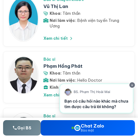
Vũ Thị Lan
Khoa:
Tâm thần
Nơi làm việc:
Bệnh viện tuyến Trung
Ương
Xem chi tiết
Bác sĩ
Phạm Hồng Phát
Khoa:
Tâm thần
Nơi làm việc:
Hello Doctor
×
Kinh nghiệm:
12 năm
BS. Phạm Thị Hoài Mai
Xem chi tiết
Bạn có câu hỏi nào khác mà chưa
tìm được câu trả lời không?
Bác sĩ
Lê Văn Trung
Chat Zalo
Gọi BS
Khoa:
Tâm thần
Bảo mật
Nơi làm việc:
Hello Doctor