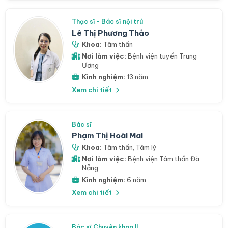
Thạc sĩ - Bác sĩ nội trú
Lê Thị Phương Thảo
Khoa:
Tâm thần
Nơi làm việc:
Bệnh viện tuyến Trung
Ương
Kinh nghiệm:
13 năm
Xem chi tiết
Bác sĩ
Phạm Thị Hoài Mai
Khoa:
Tâm thần
,
Tâm lý
Nơi làm việc:
Bệnh viện Tâm thần Đà
Nẵng
Kinh nghiệm:
6 năm
Xem chi tiết
Bác sĩ Chuyên khoa II