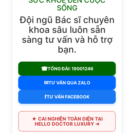
SỨC KHỎE ĐẾN CUỘC
SỐNG
Đội ngũ Bác sĩ chuyên
khoa sâu luôn sẵn
sàng tư vấn và hỗ trợ
bạn.
☎
TỔNG ĐÀI: 19001246
✉
TƯ VẤN QUA ZALO
f
TƯ VẤN FACEBOOK
★ CAI NGHIỆN TOÀN DIỆN TẠI
HELLO DOCTOR LUXURY ➔