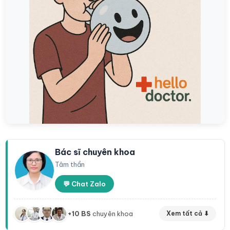
Bác sĩ chuyên khoa
Tâm thần
💬 Chat Zalo
+10 BS
chuyên khoa
Xem tất cả ⬇