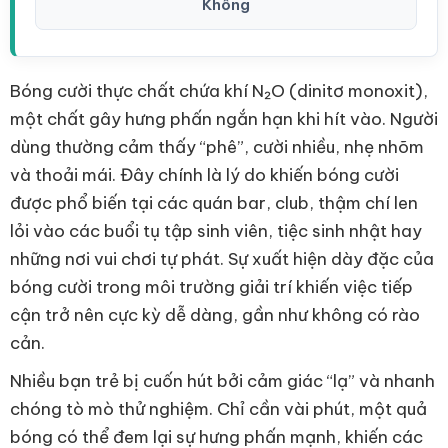
Không
Bóng cười thực chất chứa khí N₂O (dinitơ monoxit),
một chất gây hưng phấn ngắn hạn khi hít vào. Người
dùng thường cảm thấy “phê”, cười nhiều, nhẹ nhõm
và thoải mái. Đây chính là lý do khiến bóng cười
được phổ biến tại các quán bar, club, thậm chí len
lỏi vào các buổi tụ tập sinh viên, tiệc sinh nhật hay
những nơi vui chơi tự phát. Sự xuất hiện dày đặc của
bóng cười trong môi trường giải trí khiến việc tiếp
cận trở nên cực kỳ dễ dàng, gần như không có rào
cản.
Nhiều bạn trẻ bị cuốn hút bởi cảm giác “lạ” và nhanh
chóng tò mò thử nghiệm. Chỉ cần vài phút, một quả
bóng có thể đem lại sự hưng phấn mạnh, khiến các