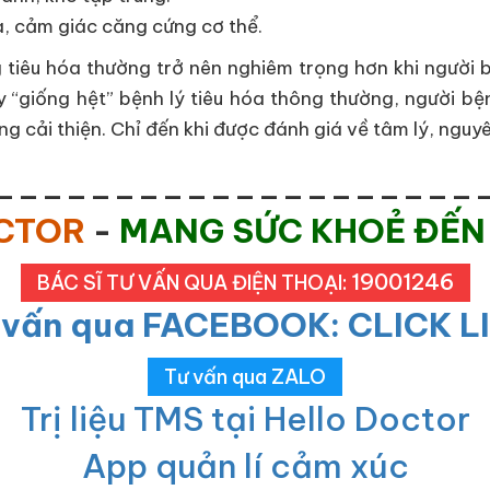
a, cảm giác căng cứng cơ thể.
 tiêu hóa thường trở nên nghiêm trọng hơn khi người bệ
ày “giống hệt” bệnh lý tiêu hóa thông thường, người bện
 cải thiện. Chỉ đến khi được đánh giá về tâm lý, nguyê
____________________
OCTOR
-
MANG SỨC KHOẺ ĐẾN
19001246
BÁC SĨ TƯ VẤN QUA ĐIỆN THOẠI:
 vấn qua FACEBOOK: CLICK L
Tư vấn qua ZALO
Trị liệu TMS tại Hello Doctor
App quản lí cảm xúc