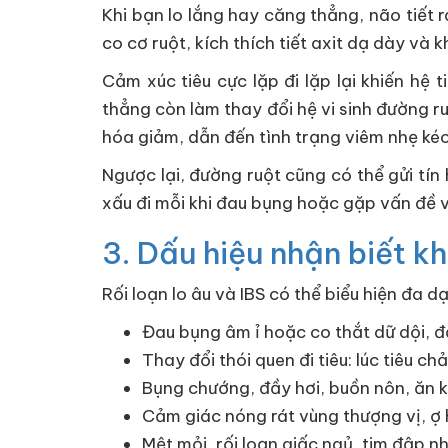
Khi bạn lo lắng hay căng thẳng, não tiết
co cơ ruột, kích thích tiết axit dạ dày và 
Cảm xúc tiêu cực lặp đi lặp lại khiến hệ
thẳng còn làm thay đổi hệ vi sinh đường ru
hóa giảm, dẫn đến tình trạng viêm nhẹ ké
Ngược lại, đường ruột cũng có thể gửi tín
xấu đi mỗi khi đau bụng hoặc gặp vấn đề v
3. Dấu hiệu nhận biết kh
Rối loạn lo âu và IBS có thể biểu hiện đa 
Đau bụng âm ỉ hoặc co thắt dữ dội, đặ
Thay đổi thói quen đi tiêu: lúc tiêu ch
Bụng chướng, đầy hơi, buồn nôn, ăn 
Cảm giác nóng rát vùng thượng vị, ợ h
Mệt mỏi, rối loạn giấc ngủ, tim đập n