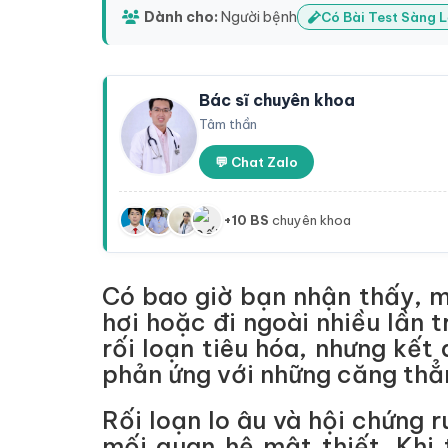
Dành cho:
Người bệnh
Có Bài Test Sàng 
Bác sĩ chuyên khoa
Tâm thần
💬 Chat Zalo
+10 BS
chuyên khoa
Có bao giờ bạn nhận thấy, m
hơi hoặc đi ngoài nhiều lần
rối loạn tiêu hóa, nhưng kế
phản ứng với những căng thẳ
Rối loạn lo âu và hội chứng r
mối quan hệ mật thiết. Khi 