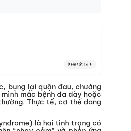
Xem tất cả ⬇
c, bụng lại quặn đau, chướng
ng mình mắc bệnh dạ dày hoặc
thường. Thực tế, cơ thể đang
Syndrome) là hai tình trạng có
ở nên “nhạy cảm” và phản ứng