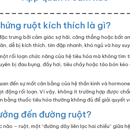
____________________
chứng ruột kích thích là gì?
ý đặc trưng bởi cảm giác sợ hãi, căng thẳng hoặc bất a
ãn, dễ bị kích thích, tim đập nhanh, khó ngủ và hay suy
à một rối loạn chức năng của hệ tiêu hóa mà không tìm 
xuyên bị đau bụng, đầy hơi, tiêu chảy hoặc táo bón kéo 
n quan đến sự mất cân bằng của hệ thần kinh và hormone. 
ạt động rối loạn. Vì vậy, không ít trường hợp được chẩ
uần bằng thuốc tiêu hóa thường không đủ để giải quyết v
 hưởng đến đường ruột?
 não – ruột, một “đường dây liên lạc hai chiều” giữa hệ