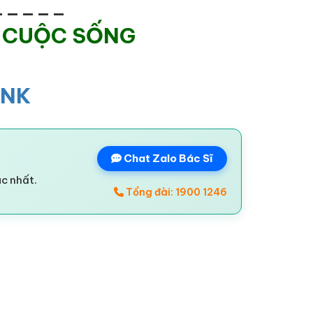
_____
 CUỘC SỐNG
INK
Chat Zalo Bác Sĩ
ác nhất.
Tổng đài: 1900 1246