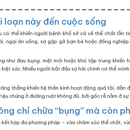
____________________
ối loạn này đến cuộc sống
âu có thể khiến người bệnh khổ sở cả về thể chất lẫn t
oài, ngại ăn uống, sợ gặp gỡ bạn bè hoặc đồng nghiệp.
ứng như đau bụng, mệt mỏi hoặc khó tập trung khiến h
iệt sức. Nhiều người bắt đầu sợ hãi chính cơ thể mình
 căng thẳng khiến hệ thần kinh hoạt động quá tải, dẫn 
ẻ triệu chứng ở đường ruột không đủ, bởi gốc rễ nằm ở 
không chỉ chữa “bụng” mà còn p
là kết hợp đa phương pháp – vừa chăm sóc thể chất, vừa 