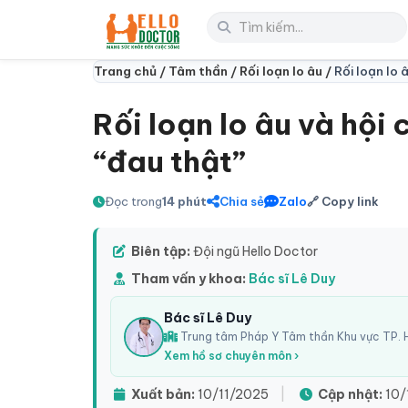
Trang chủ /
Tâm thần /
Rối loạn lo âu /
Rối loạn lo 
Rối loạn lo âu và hội 
“đau thật”
Đọc trong
14 phút
Chia sẻ
Zalo
🔗 Copy link
Biên tập:
Đội ngũ Hello Doctor
Tham vấn y khoa:
Bác sĩ Lê Duy
Bác sĩ Lê Duy
Trung tâm Pháp Y Tâm thần Khu vực TP. H
Xem hồ sơ chuyên môn ›
Xuất bản:
10/11/2025
|
Cập nhật:
10/