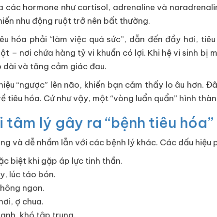
 ra các hormone như cortisol, adrenaline và noradrenal
khiến nhu động ruột trở nên bất thường.
 tiêu hóa phải “làm việc quá sức”, dẫn đến đầy hơi, ti
ột – nơi chứa hàng tỷ vi khuẩn có lợi. Khi hệ vi sinh b
o dài và tăng cảm giác đau.
 hiệu “ngược” lên não, khiến bạn cảm thấy lo âu hơn. Đ
ề tiêu hóa. Cứ như vậy, một “vòng luẩn quẩn” hình thàn
i tâm lý gây ra “bệnh tiêu hóa”
dạng và dễ nhầm lẫn với các bệnh lý khác. Các dấu hiệu
c biệt khi gặp áp lực tinh thần.
ảy, lúc táo bón.
không ngon.
ơi, ợ chua.
hanh, khó tập trung.