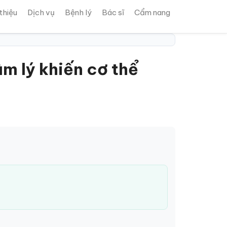
 thiệu
Dịch vụ
Bệnh lý
Bác sĩ
Cẩm nang
âm lý khiến cơ thể