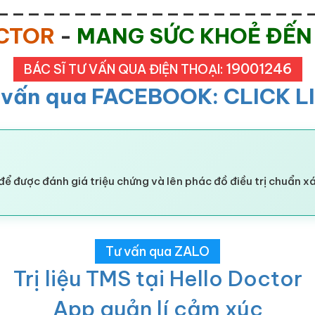
____________________
OCTOR
-
MANG SỨC KHOẺ ĐẾN
19001246
BÁC SĨ TƯ VẤN QUA ĐIỆN THOẠI:
 vấn qua FACEBOOK: CLICK L
để được đánh giá triệu chứng và lên phác đồ điều trị chuẩn x
Tư vấn qua ZALO
Trị liệu TMS tại Hello Doctor
App quản lí cảm xúc