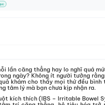
Lọc
ỗi lần căng thẳng hay lo nghĩ quá mứ
 trong ngày? Không ít người tưởng rằ
t quả khám cho thấy mọi thứ đều bình 
ng tâm lý mà bạn chưa kịp nhận ra.
uột kích thích (IBS – Irritable Bowel 
tâm trí căng thẳng, hệ tiêu hóa tr