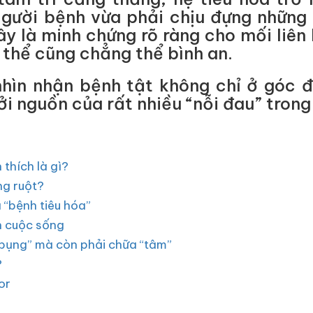
gười bệnh vừa phải chịu đựng những
ây là minh chứng rõ ràng cho mối liên 
 thể cũng chẳng thể bình an.
nhìn nhận bệnh tật không chỉ ở góc 
i nguồn của rất nhiều “nỗi đau” trong
 thích là gì?
ng ruột?
a “bệnh tiêu hóa”
n cuộc sống
 “bụng” mà còn phải chữa “tâm”
?
tor