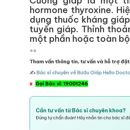
Cường giáp là một tì
hormone thyroxine. Hiệ
dụng thuốc kháng giáp
tuyến giáp. Thỉnh thoả
một phần hoặc toàn bộ 
==
Tham vấn thông tin, tư vấn và hỗ trợ đặt
✍
Bác sĩ chuyên về Bướu Giáp Hello Doct
Gọi Bác sĩ: 19001246
☎
Cần tư vấn từ Bác sĩ chuyên khoa?
Đừng tự chẩn đoán! Hãy nhắn tin cho bác sĩ để