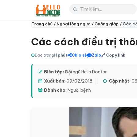
Trang chủ /
Ngoại lồng ngực /
Cường giáp /
Các cá
Các cách điều trị th
Đọc trong
11 phút
Chia sẻ
Zalo
🔗 Copy link
Biên tập:
Đội ngũ Hello Doctor
Xuất bản:
09/02/2018
|
Cập nhật:
06
Dành cho:
Người bệnh