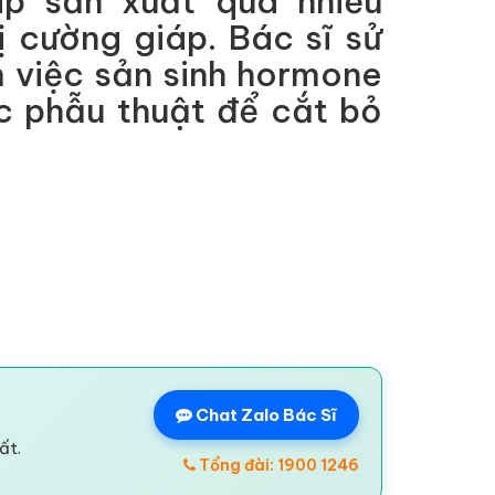
áp sản xuất quá nhiều
ị cường giáp. Bác sĩ sử
 việc sản sinh hormone
ệc phẫu thuật để cắt bỏ
Chat Zalo Bác Sĩ
ất.
Tổng đài: 1900 1246