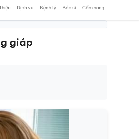
 thiệu
Dịch vụ
Bệnh lý
Bác sĩ
Cẩm nang
ng giáp