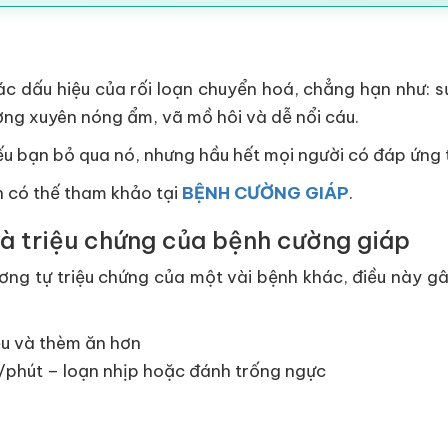
c dấu hiệu của rối loạn chuyển hoá, chẳng hạn như: 
ờng xuyên nóng ẩm, vã mồ hôi và dễ nổi cáu.
 bạn bỏ qua nó, nhưng hầu hết mọi người có đáp ứng tố
n có thế tham khảo tại
BỆNH CƯỜNG GIÁP
.
 và triệu chứng của bệnh cường giáp
ơng tự triệu chứng của một vài bệnh khác, điều này 
ều và thèm ăn hơn
n/phút – loạn nhịp hoặc đánh trống ngực