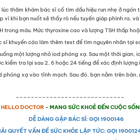
g lúc thăm khám bác sĩ cố tìm dấu hiệu run nhẹ ở ngón 
p vì khi bạn nuốt sẽ thấy rõ nếu tuyến giáp phình ra, 
H trong máu. Mức thyroxine cao và lượng TSH thấp hoặ
 sĩ khuyến cáo làm thêm test để tìm nguyên nhân tại s
ống một lượng nhỏ iod phóng xạ. Sau một thời gian, io
kiểm tra lại sau 2, 6 hoặc 24 tiếng để xác định lượng 
od phóng xạ vào tĩnh mạch. Sau đó, bạn nằm trên bàn,
_____________________________
HELLO DOCTOR
-
MANG SỨC KHOẺ ĐẾN CUỘC SỐ
DỄ DÀNG GẶP BÁC SĨ: GỌI 1900146
IẢI QUYẾT VẤN ĐỀ SỨC KHỎE LẬP TỨC: GỌI 190012