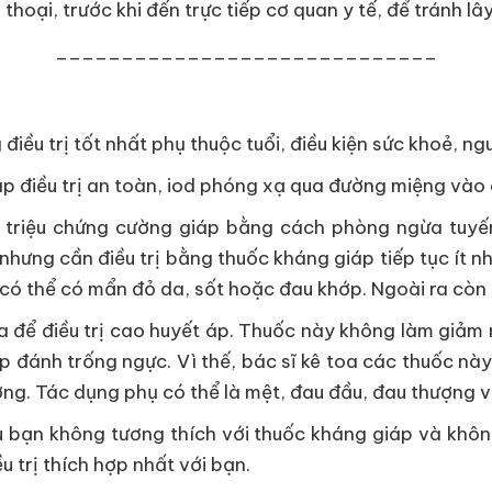
 thoại, trước khi đến trực tiếp cơ quan y tế, để tránh l
_____________________________
điều trị tốt nhất phụ thuộc tuổi, điều kiện sức khoẻ, 
áp điều trị an toàn, iod phóng xạ qua đường miệng vào
 triệu chứng cường giáp bằng cách phòng ngừa tuyến
 nhưng cần điều trị bằng thuốc kháng giáp tiếp tục ít 
c có thể có mẩn đỏ da, sốt hoặc đau khớp. Ngoài ra còn
 để điều trị cao huyết áp. Thuốc này không làm giảm 
p đánh trống ngực. Vì thế, bác sĩ kê toa các thuốc này
ng. Tác dụng phụ có thể là mệt, đau đầu, đau thượng v
u bạn không tương thích với thuốc kháng giáp và khôn
u trị thích hợp nhất với bạn.