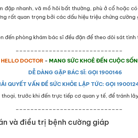
m đập nhanh, vã mồ hôi bất thường, phù ở cổ hoặc có
hứng rất quan trọng bởi các dấu hiệu triệu chứng cường 
nên đến phòng khám bác sĩ đều đặn để theo dõi sát tình
_____________________________
HELLO DOCTOR
-
MANG SỨC KHOẺ ĐẾN CUỘC SỐ
DỄ DÀNG GẶP BÁC SĨ: GỌI 1900146
IẢI QUYẾT VẤN ĐỀ SỨC KHỎE LẬP TỨC: GỌI 190012
 thoại, trước khi đến trực tiếp cơ quan y tế, để tránh l
_____________________________
n và điều trị bệnh cường giáp