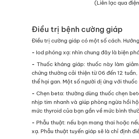
(Liên lạc qua điện
Điều trị bệnh cường giáp
Điều trị cường giáp có một số cách. Hướng 
-
Iod phóng xạ: nhìn chung đây là biện ph
-
Thuốc kháng giáp: thuốc này làm giảm
chứng thường cải thiện từ 06 đến 12 tuần,
thể hại gan. Một số người dị ứng với thuố
-
Chẹn beta: thường dùng thuốc chẹn beta
nhịp tim nhanh và giúp phòng ngừa hồi hộ
mức thyroid của bạn gần về mức bình thườ
-
Phẫu thuật: nếu bạn mang thai hoặc nế
xạ. Phẫu thuật tuyến giáp sẽ là chỉ định điề