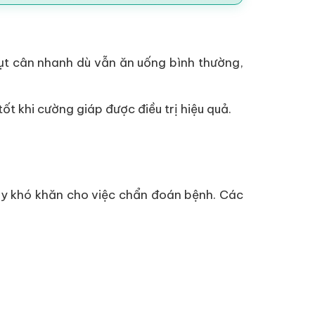
sụt cân nhanh dù vẫn ăn uống bình thường,
t khi cường giáp được điều trị hiệu quả.
gây khó khăn cho việc chẩn đoán bệnh. Các