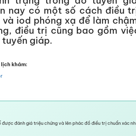
nh trạng trong đó tuyến gi
n nay có một số cách điều tr
 và iod phóng xạ để làm chậm
ng, điều trị cũng bao gồm vi
tuyến giáp.
 lịch khám:
or
 được đánh giá triệu chứng và lên phác đồ điều trị chuẩn xác nh