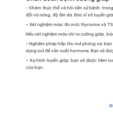
- Khám thực thể và hỏi tiền sử bệnh: tron
đổi và nóng, độ ẩm da. Bác sĩ sờ tuyến giá
-
Xét nghiệm máu: đo mức thyroxine và TS
Nếu xét nghiệm máu chỉ ra cường giáp, bác
-
Nghiệm pháp hấp thu iod phóng xạ: bạn u
dụng iod để sản xuất hormone. Bạn sẽ được 
-
Xạ hình tuyến giáp: bạn sẽ được tiêm i
của bạn.
G