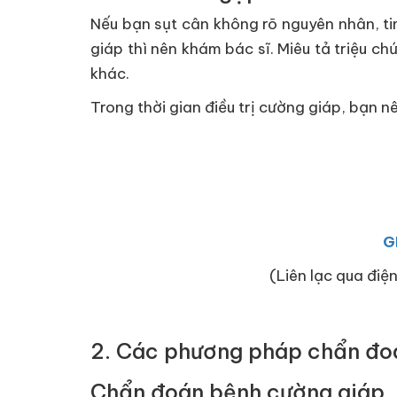
Nếu bạn sụt cân không rõ nguyên nhân, ti
giáp thì nên khám bác sĩ. Miêu tả triệu c
khác.
Trong thời gian điều trị cường giáp, bạn 
G
(Liên lạc qua điện
2. Các phương pháp chẩn đoá
Chẩn đoán bệnh cường giáp